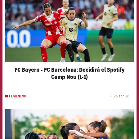
FC Bayern - FC Barcelona: Decidirá el Spotify
Camp Nou (1-1)
25 abr. 26
FEMENINO
label.
FCB Barcelona badge