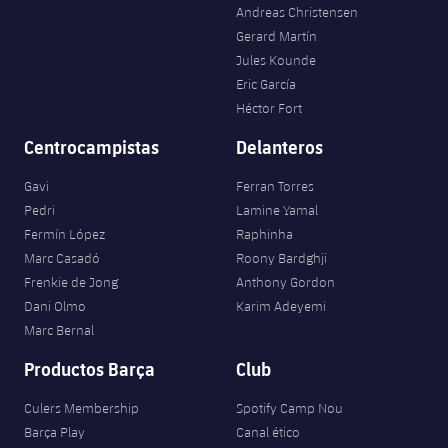
Andreas Christensen
Gerard Martín
Jules Kounde
Eric García
Héctor Fort
Centrocampistas
Delanteros
Gavi
Ferran Torres
Pedri
Lamine Yamal
Fermín López
Raphinha
Marc Casadó
Roony Bardghji
Frenkie de Jong
Anthony Gordon
Dani Olmo
Karim Adeyemi
Marc Bernal
Productos Barça
Club
Culers Membership
Spotify Camp Nou
Barça Play
Canal ético