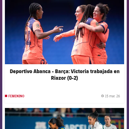
Deportivo Abanca - Barça: Victoria trabajada en
Riazor (0-2)
15 mar. 26
FEMENINO
label.
FCB Barcelona badge