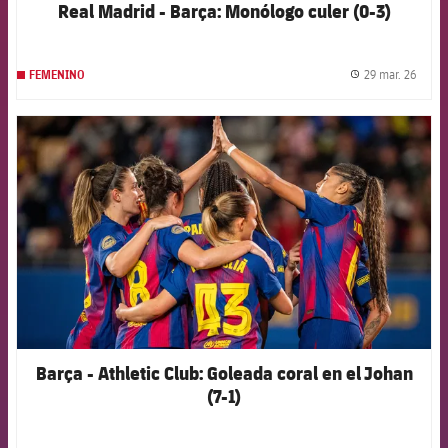
Real Madrid - Barça: Monólogo culer (0-3)
29 mar. 26
FEMENINO
label.
FCB Barcelona badge
Barça - Athletic Club: Goleada coral en el Johan
(7-1)