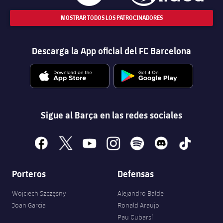
MOSTRAR TODOS LOS PATROCINADORES
Descarga la App oficial del FC Barcelona
Sigue al Barça en las redes sociales
facebook
x
youtube
instagram
spotify
discord
tiktok
Porteros
Defensas
Wojciech Szczęsny
Alejandro Balde
Joan Garcia
Ronald Araujo
Pau Cubarsí