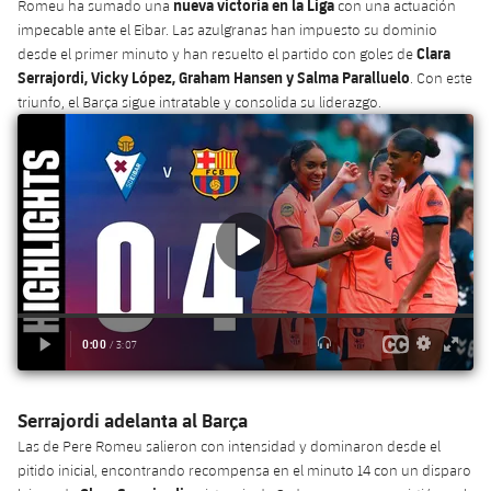
Calendario
nueva victoria en la Liga
Romeu ha sumado una
con una actuación
Campus Verano
Base
impecable ante el Eibar. Las azulgranas han impuesto su dominio
SUB13
SUB13 B
Clara
desde el primer minuto y han resuelto el partido con goles de
Entradas
Barça Atlètic
plusicon
más
Serrajordi, Vicky López, Graham Hansen y Salma Paralluelo
. Con este
PLUSICON
MÁS
SUB12
triunfo, el Barça sigue intratable y consolida su liderazgo.
SUB12 C
Gameday Shows
Junior
Primer Equipo
Instalaciones
plusicon
más
SUB11 A
SUB11 C
Resultados
Cadete A
Actualidad
Barça Atlètic
Spotify Camp Nou
plusicon
más
SUB11 B
Clasificación
Cadete B
Calendario
Actualidad
Palau Blaugrana
Base
plusicon
más
SUB10 A
Jugadores
Infantil A
Entradas
Calendario
Estadi Johan Cruyff
Actualidad
SUB10 B
PLUSICON
MÁS
Fotos
Infantil B
Resultados
Resultados
Juvenil
Barça Cafe
Primer equipo
SUB9 A
plusicon
más
plusicon
más
Historia
Mini
Clasificaciones
Clasificaciones
Cadete A
Serrajordi
adelanta al Barça
Ciutat Esportiva
Actualidad
SUB9 B
Barça Atlètic
plusicon
más
Servicios
Palmarés
Las de Pere Romeu salieron con intensidad y dominaron desde el
plusicon
más
Jugadores
Jugadores
Cadete B
pitido inicial, encontrando recompensa en el minuto 14 con un disparo
Calendario
SUB8 A
La Masia
Actualidad
Base