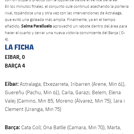
Jugadores
Clasificaciones
En los minutos finales, el conjunto culé continuó acechando la portería
Juvenil
Noticias
Atletismo
plusicon
más
rival, topándose una y otra vez con las intervenciones de Astralaga,
Fotos
que evitó una goleada más amplia. Finalmente, ya en el tiempo
Infantil
Actualidad
Salma Paralluelo
añadido,
aprovechó un rebote dentro del área para
Baloncesto en silla de ruedas
plusicon
más
hacer el cuarto y cerrar una nueva victoria convincente del Barça ( 0-
Historia
Alevín
4).
Masculino
Actualidad
Hockey sobre hielo
LA FICHA
plusicon
más
Palmarés
Femenino
EIBAR, 0
Jugadores
Actualidad
Hockey hierba
plusicon
más
BARÇA 4
Agenda
Calendario
Jugadores
Noticias
Patinaje artístico
plusicon
más
Eibar:
Astralaga; Etxezarreta, Iribarren (Arene, Min 61),
Resultados
Calendario
Hockey Hierba Masculino
Guereñu (Pachu, Min 61), Carla, Garazi; Belem, Elena
Escuela de Patinaje
Actualidad
Valej (Camino, Min 85, Moreno (Álvarez, Min 75); Iara i
Clasificaciones
Resultados
Hockey Hierba Femenino
Plantilla
Clement (Uranga, Min 75)
Rugby
plusicon
más
Clasificaciones
Agenda
Actualidad
Voleibol
Barça:
Cata Coll; Ona Batlle (Camara, Min 70), Marta,
plusicon
más