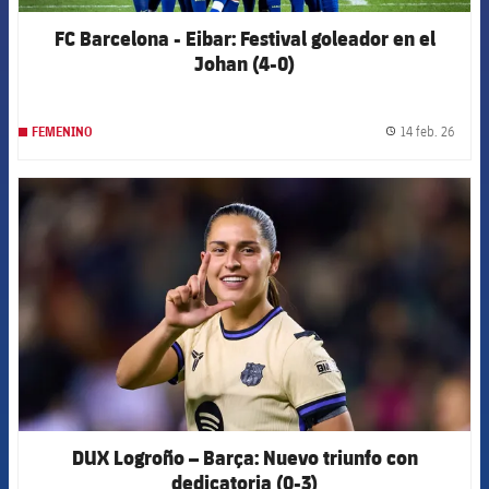
FC Barcelona - Eibar: Festival goleador en el
Johan (4-0)
14 feb. 26
FEMENINO
label.
FCB Barcelona badge
DUX Logroño – Barça: Nuevo triunfo con
dedicatoria (0-3)