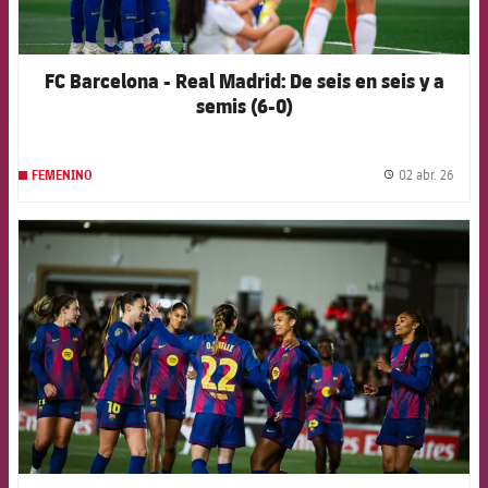
FC Barcelona - Real Madrid: De seis en seis y a
semis (6-0)
02 abr. 26
FEMENINO
label.
FCB Barcelona badge