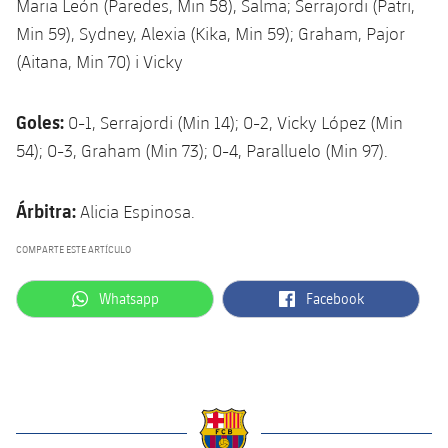
Maria León (Paredes, Min 58), Salma; Serrajordi (Patri,
Jugadores
Noticias
Apúntate a las amateurs
Min 59), Sydney, Alexia (Kika, Min 59); Graham, Pajor
plusicon
más
(Aitana, Min 70) i Vicky
Calendario
Voleibol masculino
Apúntate a las amateurs
PLUSICON
MÁS
Resultados
Goles:
0-1, Serrajordi (Min 14); 0-2, Vicky López (Min
Voleibol femenino
Carnet de las Secciones Amateurs
League of Legends
54); 0-3, Graham (Min 73); 0-4, Paralluelo (Min 97).
Clasificaciones
VALORANT Rising
Árbitra:
Alicia Espinosa.
Fotos
VALORANT Game Changers
COMPARTE ESTE ARTÍCULO
eFootball
label.aria.whatsapp
label.aria.facebook
Whatsapp
Facebook