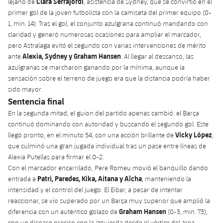
Clara Serrajordi
lejano de
, asistencia de Sydney, que se convirtió en el
plusicon
más
Servicios Médicos
Acreditaciones
Fotos
Fotos
primer gol de la joven futbolista con la camiseta del primer equipo (0-
Infantil A
Entradas
SUB8 B
Calendario
1, min. 14). Tras el gol, el conjunto azulgrana continuó mandando con
Campus Verano
Actualidad
Accesibilidad
Historia
claridad y generó numerosas ocasiones para ampliar el marcador,
Instalaciones
Infantil B
Resultados
pero Astralaga evitó el segundo con varias intervenciones de mérito
Resultados
Juvenil
Alexia, Sydney y Graham Hansen
ante
. Al llegar al descanso, las
PLUSICON
MÁS
Palmarés
azulgranas se marcharon ganando por la mínima, aunque la
Clasificaciones
Jugadores
Cadete
Primer equipo
sensación sobre el terreno de juego era que la distancia podría haber
plusicon
más
sido mayor.
Jugadors
Clasificaciones
Infantil
Sentencia final
Actualidad
Barça Atlètic
plusicon
más
En la segunda mitad, el guion del partido apenas cambió: el Barça
Fotos
continuó dominando con autoridad y buscando el segundo gol. Este
Alevín
Calendario
Actualidad
Base
Vicky López
llegó pronto, en el minuto 54, con una acción brillante de
,
plusicon
más
Palmarés
que culminó una gran jugada individual tras un pase entre líneas de
Entradas
Calendario
Alexia Putellas para firmar el 0-2.
Campus Verano
Actualidad
Con el marcador encarrilado, Pere Romeu movió el banquillo dando
Historia
Resultados
Patri, Paredes, Kika, Aitana y Aïcha
entrada a
, manteniendo la
Resultados
Barça C
intensidad y el control del juego. El Eibar, a pesar de intentar
PLUSICON
MÁS
reaccionar, se vio superado por un Barça muy superior que amplió la
Clasificaciones
Jugadores
Junior
Graham Hansen
Información general
diferencia con un auténtico golazo de
(0-3, min. 73),
plusicon
más
con un disparo preciso con la izquierda desde el vértice del área.