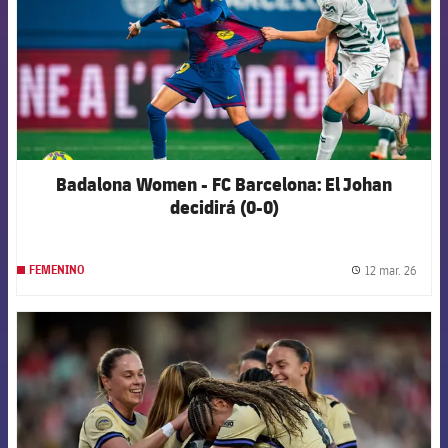
Badalona Women - FC Barcelona: El Johan
decidirá (0-0)
12 mar. 26
FEMENINO
label.
FCB Barcelona badge