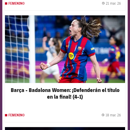
21 mar. 26
FEMENINO
label.
FCB Barcelona badge
Barça - Badalona Women: ¡Defenderán el título
en la final! (4-1)
18 mar. 26
FEMENINO
label.
FCB Barcelona badge