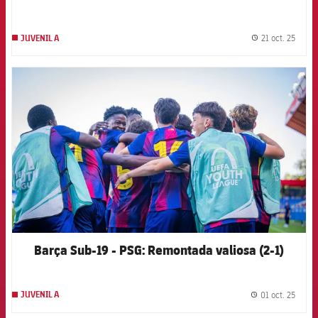
21 oct. 25
JUVENIL A
label.
FCB Barcelona badge
Barça Sub-19 - PSG: Remontada valiosa (2-1)
01 oct. 25
JUVENIL A
label.