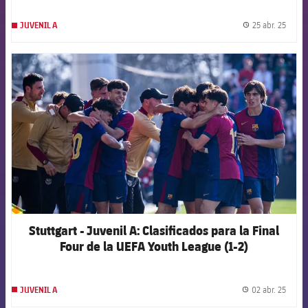
25 abr. 25
JUVENIL A
label.
FCB Barcelona badge
Stuttgart - Juvenil A: Clasificados para la Final
Four de la UEFA Youth League (1-2)
02 abr. 25
JUVENIL A
label.