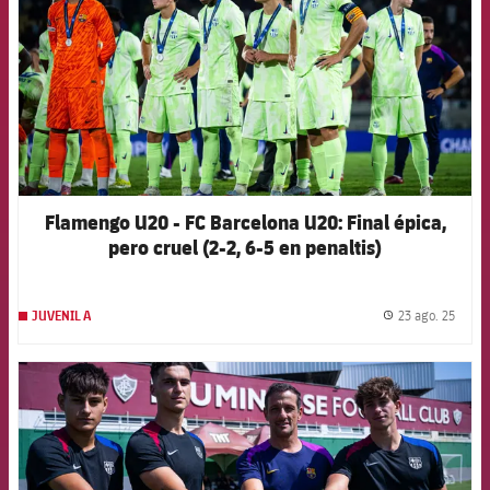
Flamengo U20 - FC Barcelona U20: Final épica,
pero cruel (2-2, 6-5 en penaltis)
23 ago. 25
JUVENIL A
label.
FCB Barcelona badge