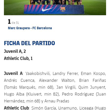
Jugadores
Noticias
Apúntate a las amateurs
plusicon
más
Calendario
Voleibol masculino
1
Apúntate a las amateurs
de
31
PLUSICON
MÁS
Marc Graupera - FC Barcelona
Resultados
Voleibol femenino
Carnet de las Secciones Amateurs
League of Legends
FICHA DEL PARTIDO
Clasificaciones
VALORANT Rising
Juvenil A, 2
Fotos
VALORANT Game Changers
Athletic Club, 1
eFootball
Juvenil A
: Yaakobishvili, Landry Ferrer, Eman Kospo,
Andrés Cuenca, Alexander Walton, Brian Fariñas
(Tomás Marqués, min 68), Jan Virgili, Quim Junyent,
Hugo Alba (Kluivert, min 82), Pedro Rodríguez (Juan
Hernández, min 68) y Arnau Pradas
Athletic Club
: Simón García, Unamuno, Liceaga (Hugo