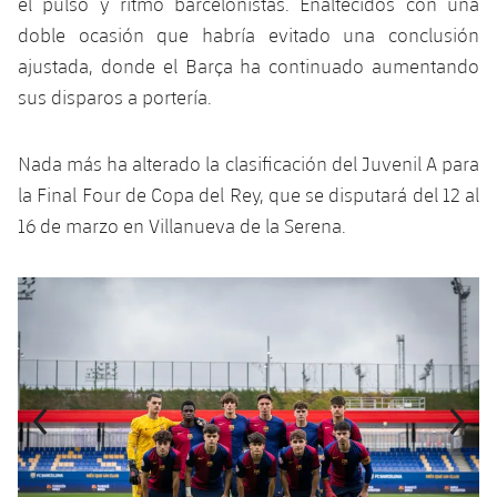
el pulso y ritmo barcelonistas. Enaltecidos con una
Jugadores
Clasificaciones
Juvenil
doble ocasión que habría evitado una conclusión
Noticias
Atletismo
plusicon
más
ajustada, donde el Barça ha continuado aumentando
Fotos
Infantil
sus disparos a portería.
Actualidad
Baloncesto en silla de ruedas
plusicon
más
Historia
Alevín
Masculino
Actualidad
Hockey sobre hielo
Nada más ha alterado la clasificación del Juvenil A para
plusicon
más
Palmarés
la Final Four de Copa del Rey, que se disputará del 12 al
Femenino
Jugadores
Actualidad
Hockey hierba
16 de marzo en Villanueva de la Serena.
plusicon
más
Agenda
Calendario
Jugadores
Noticias
Patinaje artístico
Anterior
label.aria.chevronleft
Siguiente
label.aria.
plusicon
más
Resultados
Calendario
Hockey Hierba Masculino
Escuela de Patinaje
Actualidad
Clasificaciones
Resultados
Hockey Hierba Femenino
Plantilla
Rugby
plusicon
más
Clasificaciones
Agenda
Actualidad
Voleibol
plusicon
más