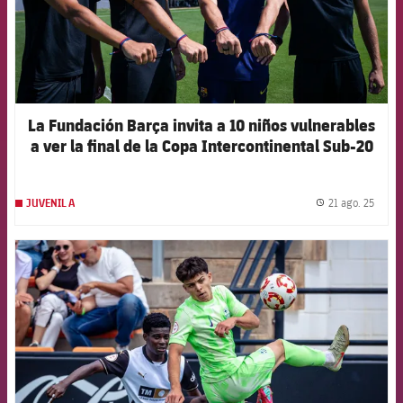
La Fundación Barça invita a 10 niños vulnerables
a ver la final de la Copa Intercontinental Sub-20
21 ago. 25
JUVENIL A
label.
FCB Barcelona badge