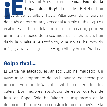
¡E
Calendario
Final Four de la
l Juvenil A estará en la
Campus Verano
Base
Copa del Rey
! Los de Belletti han
SUB13
SUB13 B
Entradas
Barça Atlètic
conseguido el billete hacia Villanueva de la Serena
plusicon
más
PLUSICON
MÁS
SUB12
después de remontar y vencer al Athletic Club (1-2). Los
SUB12 C
Gameday Shows
Junior
Primer Equipo
Instalaciones
visitantes se han adelantado en el marcador, pero en
plusicon
más
SUB11 A
SUB11 C
un minuto mágico de la segunda parte, los culers han
Resultados
Cadete A
Actualidad
Barça Atlètic
Spotify Camp Nou
dado la vuelta al electrónico, que no se ha movido
plusicon
más
SUB11 B
más, gracias a los goles de Hugo Alba y Arnau Pradas.
Clasificación
Cadete B
Calendario
Actualidad
Palau Blaugrana
Base
plusicon
más
SUB10 A
Jugadores
Golpe rival...
Infantil A
Entradas
Calendario
Estadi Johan Cruyff
Actualidad
SUB10 B
PLUSICON
MÁS
El Barça ha atacado, el Athletic Club ha marcado. Un
Fotos
Infantil B
Resultados
Resultados
aviso muy tempranero de los bilbaínos, deshecho por
Juvenil
Barça Cafe
Primer equipo
SUB9 A
plusicon
más
plusicon
más
una intervención de Yaakobishvili, ha despertado a los
Historia
Mini
Clasificaciones
Clasificaciones
Cadete A
culers. Dominadores absolutos de estos cuartos de
Ciutat Esportiva
Actualidad
SUB9 B
Barça Atlètic
plusicon
más
Servicios
Palmarés
final de Copa. Solo ha faltado la inspiración en la
plusicon
más
Jugadores
Jugadores
Cadete B
definición. Porque se ha construido bien a través de la
Calendario
SUB8 A
La Masia
Actualidad
Base