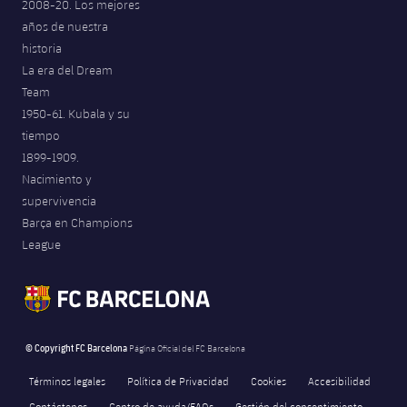
2008-20. Los mejores
años de nuestra
historia
La era del Dream
Team
1950-61. Kubala y su
tiempo
1899-1909.
Nacimiento y
supervivencia
Barça en Champions
League
© Copyright FC Barcelona
Página Oficial del FC Barcelona
Términos legales
Política de Privacidad
Cookies
Accesibilidad
Contáctenos
Centro de ayuda/FAQs
Gestión del consentimiento