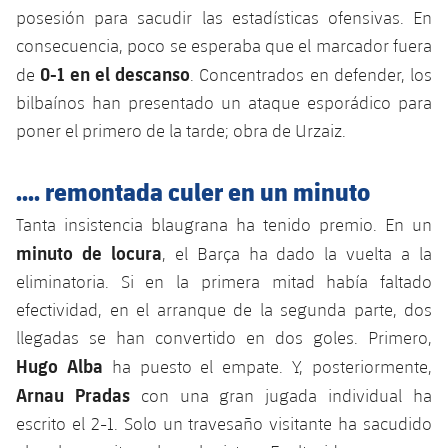
plusicon
más
Servicios Médicos
posesión para sacudir las estadísticas ofensivas. En
Acreditaciones
Fotos
Fotos
Infantil A
Entradas
SUB8 B
consecuencia, poco se esperaba que el marcador fuera
Calendario
Campus Verano
Actualidad
Accesibilidad
Historia
Instalaciones
0-1 en el descanso
de
. Concentrados en defender, los
Infantil B
Resultados
Resultados
Juvenil
bilbaínos han presentado un ataque esporádico para
PLUSICON
MÁS
Palmarés
poner el primero de la tarde; obra de Urzaiz.
Clasificaciones
Jugadores
Cadete
Primer equipo
plusicon
más
.... remontada culer en un minuto
Jugadors
Clasificaciones
Infantil
Actualidad
Barça Atlètic
plusicon
más
Tanta insistencia blaugrana ha tenido premio. En un
Fotos
minuto de locura
Alevín
, el Barça ha dado la vuelta a la
Calendario
Actualidad
Base
plusicon
más
eliminatoria. Si en la primera mitad había faltado
Palmarés
efectividad, en el arranque de la segunda parte, dos
Entradas
Calendario
Campus Verano
Actualidad
llegadas se han convertido en dos goles. Primero,
Historia
Resultados
Hugo Alba
Resultados
ha puesto el empate. Y, posteriormente,
Barça C
PLUSICON
MÁS
Arnau Pradas
con una gran jugada individual ha
Clasificaciones
Jugadores
Junior
escrito el 2-1. Solo un travesaño visitante ha sacudido
Información general
plusicon
más