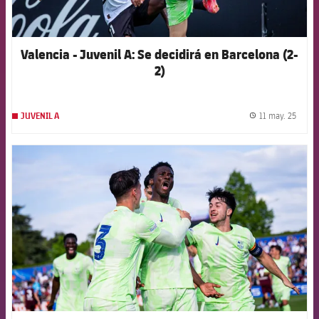
Valencia - Juvenil A: Se decidirá en Barcelona (2-
2)
11 may. 25
JUVENIL A
label.
FCB Barcelona badge