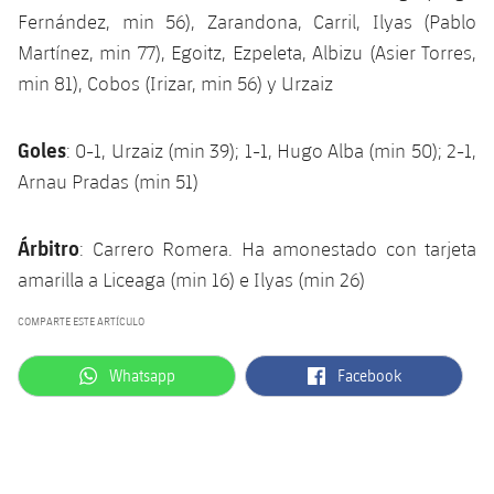
Fernández, min 56), Zarandona, Carril, Ilyas (Pablo
Martínez, min 77), Egoitz, Ezpeleta, Albizu (Asier Torres,
min 81), Cobos (Irizar, min 56) y Urzaiz
Goles
: 0-1, Urzaiz (min 39); 1-1, Hugo Alba (min 50); 2-1,
Arnau Pradas (min 51)
Árbitro
: Carrero Romera. Ha amonestado con tarjeta
amarilla a Liceaga (min 16) e Ilyas (min 26)
COMPARTE ESTE ARTÍCULO
label.aria.whatsapp
label.aria.facebook
Whatsapp
Facebook