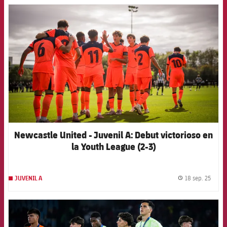
FCB Barcelona badge
Newcastle United - Juvenil A: Debut victorioso en
la Youth League (2-3)
18 sep. 25
JUVENIL A
label.
FCB Barcelona badge