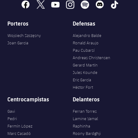
facebook
x
youtube
instagram
spotify
discord
tiktok
Porteros
Defensas
Wojciech Szczęsny
Alejandro Balde
Joan Garcia
Ronald Araujo
Pau Cubarsí
Andreas Christensen
Gerard Martín
Jules Kounde
Eric García
Héctor Fort
Centrocampistas
Delanteros
Gavi
Ferran Torres
Pedri
Lamine Yamal
Fermín López
Raphinha
Marc Casadó
Roony Bardghji