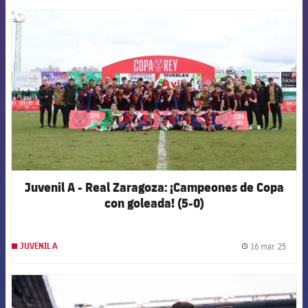
FCB Barcelona badge
Juvenil A - Real Zaragoza: ¡Campeones de Copa
con goleada! (5-0)
16 mar. 25
JUVENIL A
label.
FCB Barcelona badge