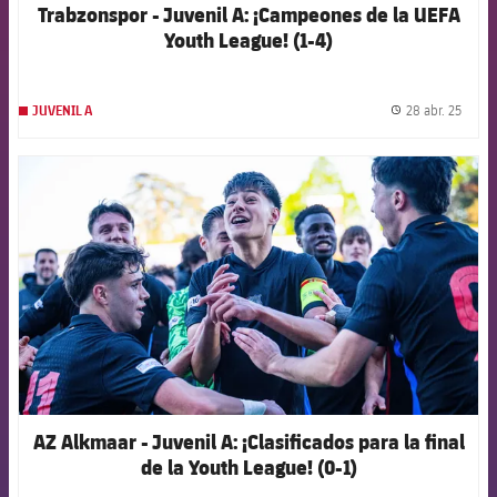
Trabzonspor - Juvenil A: ¡Campeones de la UEFA
Youth League! (1-4)
28 abr. 25
JUVENIL A
label.
FCB Barcelona badge
AZ Alkmaar - Juvenil A: ¡Clasificados para la final
de la Youth League! (0-1)