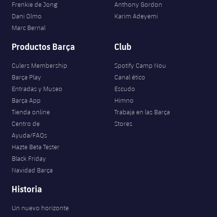
Frenkie de Jong
Anthony Gordon
Dani Olmo
Karim Adeyemi
Marc Bernal
Productos Barça
Club
Culers Membership
Spotify Camp Nou
Barça Play
Canal ético
Entradas y Museo
Escudo
Barça App
Himno
Tienda online
Trabaja en las Barça
Centro de
Stores
Ayuda/FAQs
Hazte Beta Tester
Black Friday
Navidad Barça
Historia
Un nuevo horizonte