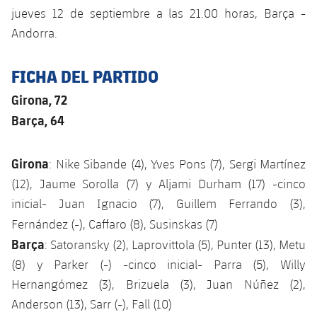
jueves 12 de septiembre a las 21.00 horas, Barça -
Jugadores
Noticias
Apúntate a las amateurs
plusicon
más
Andorra.
Calendario
Voleibol masculino
Apúntate a las amateurs
PLUSICON
MÁS
FICHA DEL PARTIDO
Resultados
Voleibol femenino
Carnet de las Secciones Amateurs
League of Legends
Girona, 72
Barça, 64
Clasificaciones
VALORANT Rising
Fotos
Girona
: Nike Sibande (4), Yves Pons (7), Sergi Martínez
VALORANT Game Changers
(12), Jaume Sorolla (7) y Aljami Durham (17) -cinco
eFootball
inicial- Juan Ignacio (7), Guillem Ferrando (3),
Fernández (-), Caffaro (8), Susinskas (7)
Barça
: Satoransky (2), Laprovittola (5), Punter (13), Metu
(8) y Parker (-) -cinco inicial- Parra (5), Willy
Hernangómez (3), Brizuela (3), Juan Núñez (2),
Anderson (13), Sarr (-), Fall (10)