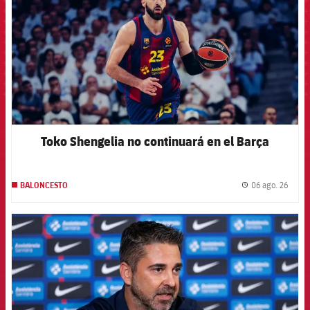
Toko Shengelia no continuará en el Barça
06 ago. 26
BALONCESTO
label.
FCB Barcelona badge