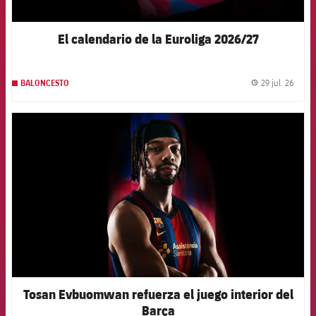
El calendario de la Euroliga 2026/27
29 jul. 26
BALONCESTO
label.
FCB Barcelona badge
Tosan Evbuomwan refuerza el juego interior del
Barça