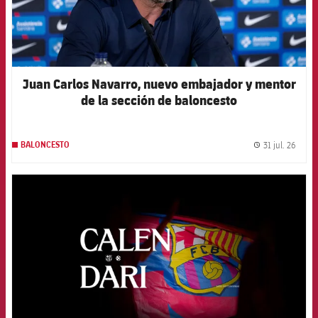
Juan Carlos Navarro, nuevo embajador y mentor
de la sección de baloncesto
31 jul. 26
BALONCESTO
label.
FCB Barcelona badge