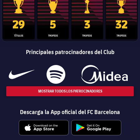
Trofeo de La Liga
Trofeo de la Liga de Campeones
Trofeo del Mundial de Clube
Copa del 
29
5
3
32
TÍTULOS
TROFEOS
TROFEOS
TROFEOS
Principales patrocinadores del Club
MOSTRAR TODOS LOS PATROCINADORES
Descarga la App oficial del FC Barcelona