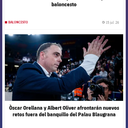
baloncesto
15 jul. 26
BALONCESTO
label.
FCB Barcelona badge
Òscar Orellana y Albert Oliver afrontarán nuevos
retos fuera del banquillo del Palau Blaugrana