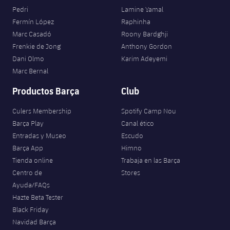
Pedri
Lamine Yamal
Fermín López
Raphinha
Marc Casadó
Roony Bardghji
Frenkie de Jong
Anthony Gordon
Dani Olmo
Karim Adeyemi
Marc Bernal
Productos Barça
Club
Culers Membership
Spotify Camp Nou
Barça Play
Canal ético
Entradas y Museo
Escudo
Barça App
Himno
Tienda online
Trabaja en las Barça
Centro de
Stores
Ayuda/FAQs
Hazte Beta Tester
Black Friday
Navidad Barça