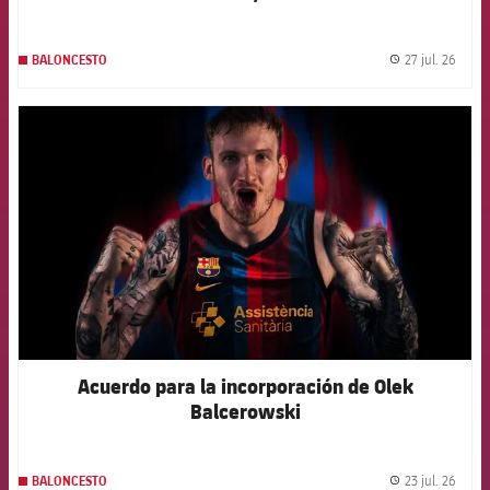
27 jul. 26
BALONCESTO
label.
FCB Barcelona badge
Acuerdo para la incorporación de Olek
Balcerowski
23 jul. 26
BALONCESTO
label.