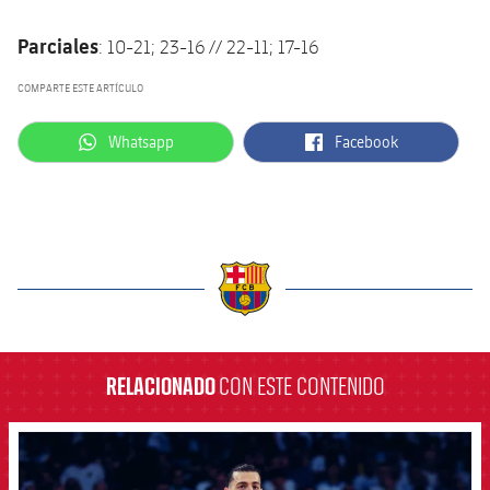
Parciales
: 10-21; 23-16 // 22-11; 17-16
COMPARTE ESTE ARTÍCULO
label.aria.whatsapp
label.aria.facebook
Whatsapp
Facebook
label.aria.barcelona
RELACIONADO
CON ESTE CONTENIDO
FCB Barcelona badge