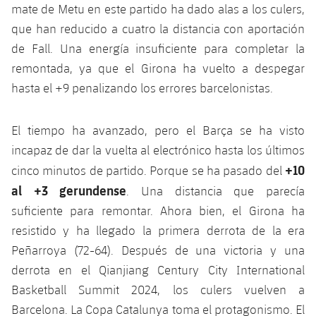
Jugadores
mate de Metu en este partido ha dado alas a los culers,
Clasificaciones
Juvenil
Noticias
Atletismo
que han reducido a cuatro la distancia con aportación
plusicon
más
Fotos
de Fall. Una energía insuficiente para completar la
Infantil
Actualidad
Baloncesto en silla de ruedas
remontada, ya que el Girona ha vuelto a despegar
plusicon
más
Historia
Alevín
hasta el +9 penalizando los errores barcelonistas.
Masculino
Actualidad
Hockey sobre hielo
plusicon
más
Palmarés
El tiempo ha avanzado, pero el Barça se ha visto
Femenino
Jugadores
Actualidad
Hockey hierba
plusicon
más
incapaz de dar la vuelta al electrónico hasta los últimos
Agenda
+10
cinco minutos de partido. Porque se ha pasado del
Calendario
Jugadores
Noticias
Patinaje artístico
plusicon
más
al +3 gerundense
. Una distancia que parecía
Resultados
suficiente para remontar. Ahora bien, el Girona ha
Calendario
Hockey Hierba Masculino
Escuela de Patinaje
Actualidad
resistido y ha llegado la primera derrota de la era
Clasificaciones
Resultados
Peñarroya (72-64). Después de una victoria y una
Hockey Hierba Femenino
Plantilla
Rugby
plusicon
más
derrota en el Qianjiang Century City International
Clasificaciones
Basketball Summit 2024, los culers vuelven a
Agenda
Actualidad
Voleibol
plusicon
más
Barcelona. La Copa Catalunya toma el protagonismo. El