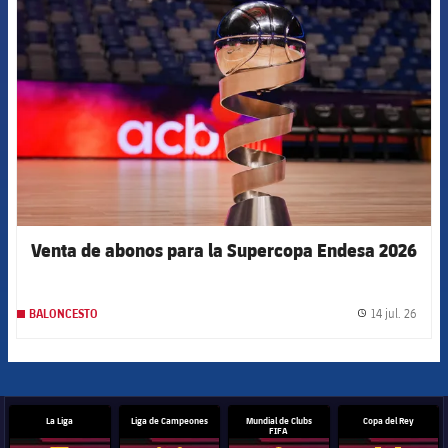
FCB Barcelona badge
Venta de abonos para la Supercopa Endesa 2026
14 jul. 26
BALONCESTO
label.
La Liga
Liga de Campeones
Mundial de Clubs
Copa del Rey
FIFA