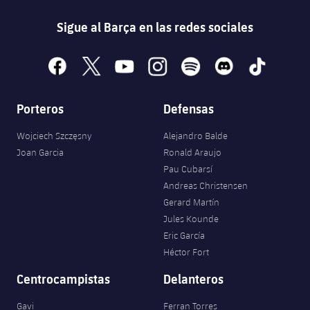
Sigue al Barça en las redes sociales
facebook
x
youtube
instagram
spotify
discord
tiktok
Porteros
Defensas
Wojciech Szczęsny
Alejandro Balde
Joan Garcia
Ronald Araujo
Pau Cubarsí
Andreas Christensen
Gerard Martín
Jules Kounde
Eric García
Héctor Fort
Centrocampistas
Delanteros
Gavi
Ferran Torres