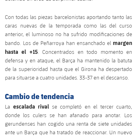
plusicon
más
Servicios Médicos
Acreditaciones
Fotos
Fotos
Infantil A
Entradas
SUB8 B
Calendario
Campus Verano
Actualidad
Con todas las piezas barcelonistas aportando tanto las
Accesibilidad
Historia
Instalaciones
Infantil B
caras nuevas de la temporada como las del curso
Resultados
Resultados
Juvenil
anterior, el luminoso no ha sufrido modificaciones de
PLUSICON
MÁS
Palmarés
margen
Clasificaciones
bando. Los de Peñarroya han ensanchado el
Jugadores
Cadete
Primer equipo
plusicon
más
hasta el +15
. Concentrados en todo momento en
Jugadors
Clasificaciones
defensa y en ataque, el Barça ha mantenido la batuta
Infantil
Actualidad
Barça Atlètic
plusicon
más
de la superioridad hasta que el Girona ha despertado
Fotos
Alevín
para situarse a cuatro unidades. 33-37 en el descanso.
Calendario
Actualidad
Base
plusicon
más
Palmarés
Cambio de tendencia
Entradas
Calendario
Campus Verano
Actualidad
Historia
escalada rival
La
se completó en el tercer cuarto,
Resultados
Resultados
Barça C
donde los culers se han afanado para anotar. Los
PLUSICON
MÁS
gerundenses han cogido una renta de siete unidades
Clasificaciones
Jugadores
Junior
Información general
ante un Barça que ha tratado de reaccionar. Un nuevo
plusicon
más