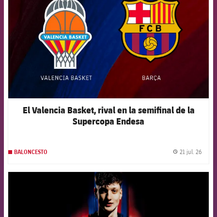
El Valencia Basket, rival en la semifinal de la
Supercopa Endesa
21 jul. 26
BALONCESTO
label.
FCB Barcelona badge