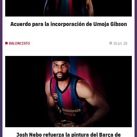
Acuerdo para la incorporación de Umoja Gibson
16 jul. 26
BALONCESTO
label.
FCB Barcelona badge
Josh Nebo refuerza la pintura del Barça de