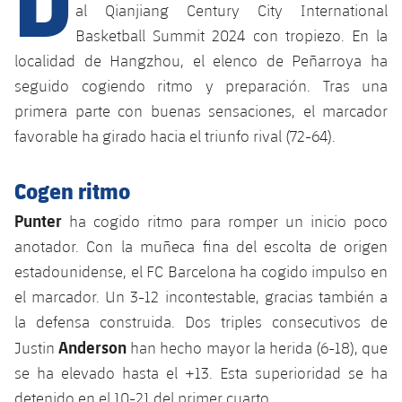
Calendario
Campus Verano
Base
al Qianjiang Century City International
Basketball Summit 2024 con tropiezo. En la
SUB13
SUB13 B
Entradas
Barça Atlètic
plusicon
más
localidad de Hangzhou, el elenco de Peñarroya ha
PLUSICON
MÁS
SUB12
seguido cogiendo ritmo y preparación. Tras una
SUB12 C
Gameday Shows
Junior
Primer Equipo
Instalaciones
plusicon
más
primera parte con buenas sensaciones, el marcador
SUB11 A
SUB11 C
favorable ha girado hacia el triunfo rival (72-64).
Resultados
Cadete A
Actualidad
Barça Atlètic
Spotify Camp Nou
plusicon
más
SUB11 B
Clasificación
Cogen ritmo
Cadete B
Calendario
Actualidad
Palau Blaugrana
Base
plusicon
más
SUB10 A
Punter
ha cogido ritmo para romper un inicio poco
Jugadores
Infantil A
Entradas
Calendario
anotador. Con la muñeca fina del escolta de origen
Estadi Johan Cruyff
Actualidad
SUB10 B
PLUSICON
MÁS
estadounidense, el FC Barcelona ha cogido impulso en
Fotos
Infantil B
Resultados
Resultados
Juvenil
el marcador. Un 3-12 incontestable, gracias también a
Barça Cafe
Primer equipo
SUB9 A
plusicon
más
plusicon
más
Historia
la defensa construida. Dos triples consecutivos de
Mini
Clasificaciones
Clasificaciones
Cadete A
Anderson
Justin
han hecho mayor la herida (6-18), que
Ciutat Esportiva
Actualidad
SUB9 B
Barça Atlètic
plusicon
más
Servicios
Palmarés
plusicon
más
se ha elevado hasta el +13. Esta superioridad se ha
Jugadores
Jugadores
Cadete B
Calendario
SUB8 A
La Masia
detenido en el 10-21 del primer cuarto.
Actualidad
Base