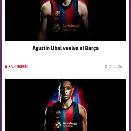
Agustín Ubal vuelve al Barça
17 jul. 26
BALONCESTO
label.
FCB Barcelona badge