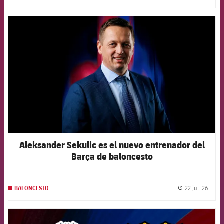
FCB Barcelona badge
Aleksander Sekulic es el nuevo entrenador del
Barça de baloncesto
22 jul. 26
BALONCESTO
label.
FCB Barcelona badge