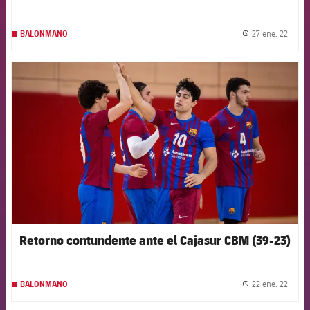
27 ene. 22
BALONMANO
label.
FCB Barcelona badge
Retorno contundente ante el Cajasur CBM (39-23)
22 ene. 22
BALONMANO
label.