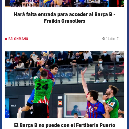
Hará falta entrada para acceder al Barça B -
Fraikin Granollers
14 dic. 21
BALONMANO
label.
FCB Barcelona badge
El Barça B no puede con el Fertiberia Puerto