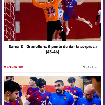
Barça B - Granollers: A punto de dar la sorpresa
(43-46)
15 dic. 21
BALONMANO
label.
FCB Barcelona badge