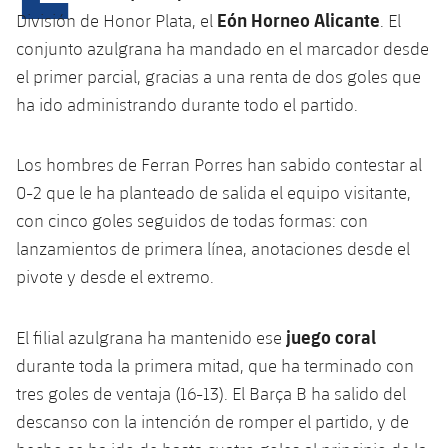
Calendario
Campus Verano
Base
Eón Horneo Alicante
División de Honor Plata, el
. El
SUB13
SUB13 B
conjunto azulgrana ha mandado en el marcador desde
Entradas
Barça Atlètic
plusicon
más
el primer parcial, gracias a una renta de dos goles que
PLUSICON
MÁS
SUB12
SUB12 C
Gameday Shows
ha ido administrando durante todo el partido.
Junior
Primer Equipo
Instalaciones
plusicon
más
SUB11 A
SUB11 C
Resultados
Cadete A
Los hombres de Ferran Porres han sabido contestar al
Actualidad
Barça Atlètic
Spotify Camp Nou
plusicon
más
SUB11 B
0-2 que le ha planteado de salida el equipo visitante,
Clasificación
Cadete B
Calendario
con cinco goles seguidos de todas formas: con
Actualidad
Palau Blaugrana
Base
plusicon
más
SUB10 A
lanzamientos de primera línea, anotaciones desde el
Jugadores
Infantil A
Entradas
Calendario
pivote y desde el extremo.
Estadi Johan Cruyff
Actualidad
SUB10 B
PLUSICON
MÁS
Fotos
Infantil B
Resultados
Resultados
Juvenil
Barça Cafe
Primer equipo
juego coral
El filial azulgrana ha mantenido ese
SUB9 A
plusicon
más
plusicon
más
Historia
Mini
durante toda la primera mitad, que ha terminado con
Clasificaciones
Clasificaciones
Cadete A
Ciutat Esportiva
Actualidad
SUB9 B
Barça Atlètic
tres goles de ventaja (16-13). El Barça B ha salido del
plusicon
más
Servicios
Palmarés
plusicon
más
Jugadores
descanso con la intención de romper el partido, y de
Jugadores
Cadete B
Calendario
SUB8 A
La Masia
Actualidad
Base