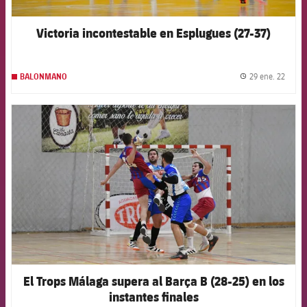
Victoria incontestable en Esplugues (27-37)
29 ene. 22
BALONMANO
label.
FCB Barcelona badge
El Trops Málaga supera al Barça B (28-25) en los
instantes finales