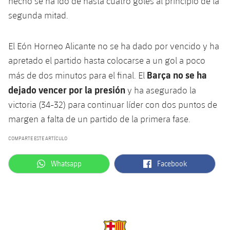
hecho se ha ido de hasta cuatro goles al principio de la
plusicon
más
Servicios Médicos
Acreditaciones
Fotos
Fotos
segunda mitad.
Infantil A
Entradas
SUB8 B
Calendario
Campus Verano
Actualidad
Accesibilidad
Historia
Instalaciones
Infantil B
El Eón Horneo Alicante no se ha dado por vencido y ha
Resultados
Resultados
Juvenil
apretado el partido hasta colocarse a un gol a poco
PLUSICON
MÁS
Palmarés
Clasificaciones
Barça no se ha
Jugadores
más de dos minutos para el final. El
Cadete
Primer equipo
plusicon
más
dejado vencer por la presión
y ha asegurado la
Jugadors
Clasificaciones
Infantil
victoria (34-32) para continuar líder con dos puntos de
Actualidad
Barça Atlètic
plusicon
más
margen a falta de un partido de la primera fase.
Fotos
Alevín
Calendario
Actualidad
Base
COMPARTE ESTE ARTÍCULO
plusicon
más
Palmarés
Entradas
Calendario
label.aria.whatsapp
label.aria.facebook
Whatsapp
Facebook
Campus Verano
Actualidad
Historia
Resultados
Resultados
Barça C
PLUSICON
MÁS
Clasificaciones
Jugadores
Junior
Información general
plusicon
más