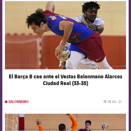
FCB Barcelona badge
El Barça B cae ante el Vestas Balonmano Alarcos
Ciudad Real (33-35)
18 dic. 21
BALONMANO
label.
FCB Barcelona badge