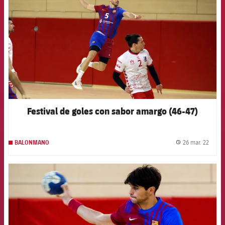
Festival de goles con sabor amargo (46-47)
26 mar. 22
BALONMANO
label.
FCB Barcelona badge