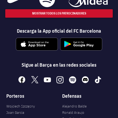
MOSTRAR TODOS LOS PATROCINADORES
Descarga la App oficial del FC Barcelona
Sigue al Barça en las redes sociales
facebook
x
youtube
instagram
spotify
discord
tiktok
Porteros
Defensas
Wojciech Szczęsny
Alejandro Balde
Joan Garcia
Ronald Araujo