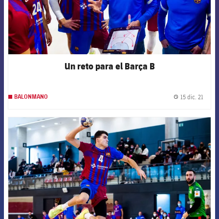
Un reto para el Barça B
15 dic. 21
BALONMANO
label.
FCB Barcelona badge