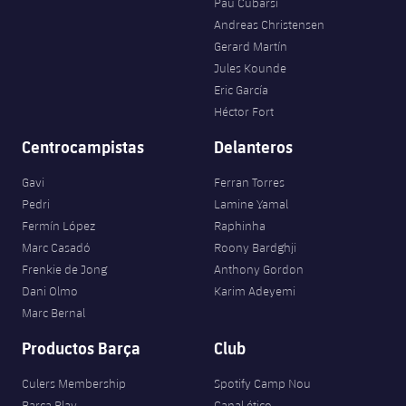
Pau Cubarsí
Andreas Christensen
Gerard Martín
Jules Kounde
Eric García
Héctor Fort
Centrocampistas
Delanteros
Gavi
Ferran Torres
Pedri
Lamine Yamal
Fermín López
Raphinha
Marc Casadó
Roony Bardghji
Frenkie de Jong
Anthony Gordon
Dani Olmo
Karim Adeyemi
Marc Bernal
Productos Barça
Club
Culers Membership
Spotify Camp Nou
Barça Play
Canal ético