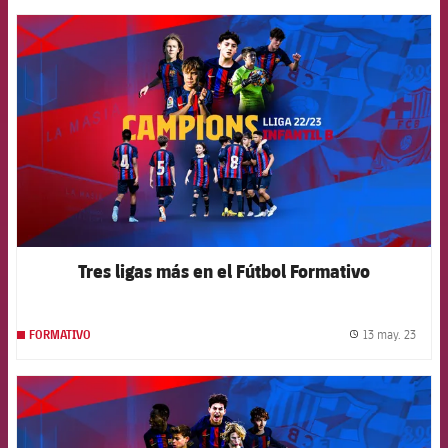
FCB Barcelona badge
Tres ligas más en el Fútbol Formativo
13 may. 23
FORMATIVO
label.
FCB Barcelona badge