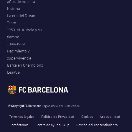
años de nuestra
historia
La era del Dream
Team
1950-61. Kubala y su
tiempo
1899-1909.
Nacimiento y
supervivencia
Barça en Champions
League
© Copyright FC Barcelona
Página Oficial del FC Barcelona
Términos legales
Política de Privacidad
Cookies
Accesibilidad
Contáctenos
Centro de ayuda/FAQs
Gestión del consentimiento