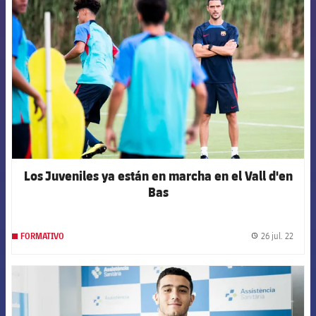
FCB Barcelona badge
Los Juveniles ya están en marcha en el Vall d'en
Bas
26 jul. 22
FORMATIVO
label.
FCB Barcelona badge