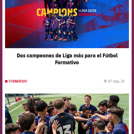
Dos campeones de Liga más para el Fútbol
Formativo
07 may. 23
FORMATIVO
label.
FCB Barcelona badge