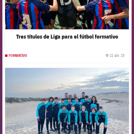
Tres títulos de Liga para el fútbol formativo
22 abr. 23
FORMATIVO
label.
FCB Barcelona badge