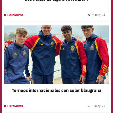
21 may. 23
FORMATIVO
label.
FCB Barcelona badge
Torneos internacionales con color blaugrana
18 may. 23
FORMATIVO
label.