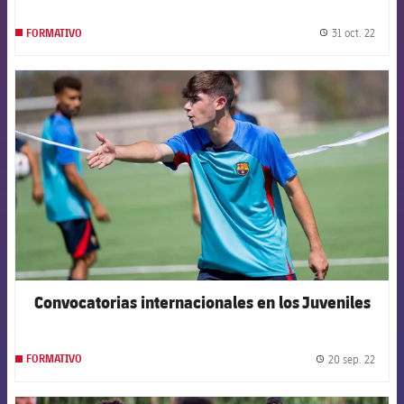
31 oct. 22
FORMATIVO
label.
FCB Barcelona badge
Convocatorias internacionales en los Juveniles
20 sep. 22
FORMATIVO
label.