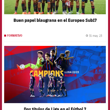
Buen papel blaugrana en el Europeo Sub17
31 may. 23
FORMATIVO
label.
FCB Barcelona badge
Dos títulos de Liga en el Fútbol 7