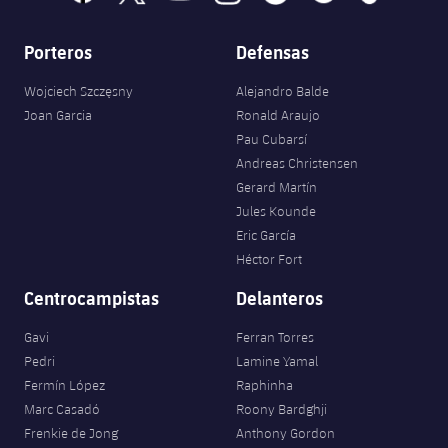
Porteros
Defensas
Wojciech Szczęsny
Alejandro Balde
Joan Garcia
Ronald Araujo
Pau Cubarsí
Andreas Christensen
Gerard Martín
Jules Kounde
Eric García
Héctor Fort
Centrocampistas
Delanteros
Gavi
Ferran Torres
Pedri
Lamine Yamal
Fermín López
Raphinha
Marc Casadó
Roony Bardghji
Frenkie de Jong
Anthony Gordon