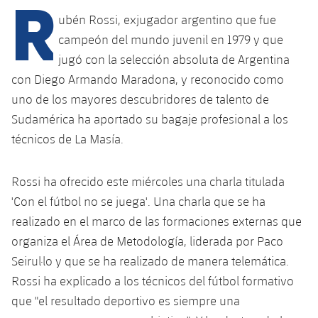
R
Calendario
Campus Verano
Base
ubén Rossi, exjugador argentino que fue
SUB13
SUB13 B
Entradas
campeón del mundo juvenil en 1979 y que
Barça Atlètic
plusicon
más
PLUSICON
MÁS
jugó con la selección absoluta de Argentina
SUB12
SUB12 C
Gameday Shows
Junior
con Diego Armando Maradona, y reconocido como
Primer Equipo
Instalaciones
plusicon
más
uno de los mayores descubridores de talento de
SUB11 A
SUB11 C
Resultados
Cadete A
Sudamérica ha aportado su bagaje profesional a los
Actualidad
Barça Atlètic
Spotify Camp Nou
plusicon
más
SUB11 B
técnicos de La Masía.
Clasificación
Cadete B
Calendario
Actualidad
Palau Blaugrana
Base
plusicon
más
SUB10 A
Jugadores
Rossi ha ofrecido este miércoles una charla titulada
Infantil A
Entradas
Calendario
Estadi Johan Cruyff
Actualidad
'Con el fútbol no se juega'. Una charla que se ha
SUB10 B
PLUSICON
MÁS
Fotos
Infantil B
realizado en el marco de las formaciones externas que
Resultados
Resultados
Juvenil
Barça Cafe
Primer equipo
organiza el Área de Metodología, liderada por Paco
SUB9 A
plusicon
más
plusicon
más
Historia
Mini
Seirul·lo y que se ha realizado de manera telemática.
Clasificaciones
Clasificaciones
Cadete A
Ciutat Esportiva
Actualidad
SUB9 B
Barça Atlètic
Rossi ha explicado a los técnicos del fútbol formativo
plusicon
más
Servicios
Palmarés
plusicon
más
Jugadores
que "el resultado deportivo es siempre una
Jugadores
Cadete B
Calendario
SUB8 A
La Masia
Actualidad
Base