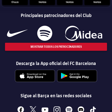
TÍTULOS
TROFEOS
TROFEOS
TROFEOS
Principales patrocinadores del Club
MOSTRAR TODOS LOS PATROCINADORES
Descarga la App oficial del FC Barcelona
Sigue al Barça en las redes sociales
facebook
x
youtube
instagram
spotify
discord
tiktok