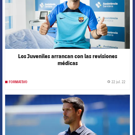
Los Juveniles arrancan con las revisiones
médicas
22 jul. 22
FORMATIVO
label.
FCB Barcelona badge