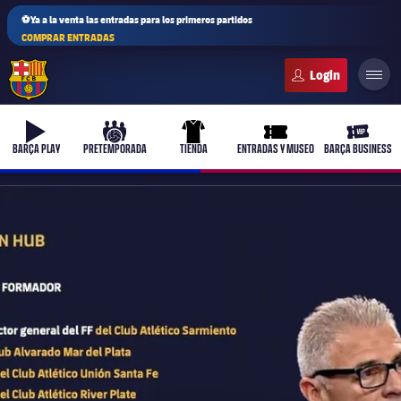
⚽Ya a la venta las entradas para los primeros partidos
COMPRAR ENTRADAS
FC Barcelona club badge
b-play
culers-ball
uniform
ticket-full
ticket-v
BARÇA PLAY
PRETEMPORADA
TIENDA
ENTRADAS Y MUSEO
BARÇA BUSINESS
PLUSICON
MÁS
Primer equipo
Femenino
plusicon
más
Actualidad
Barça Atlètic
plusicon
más