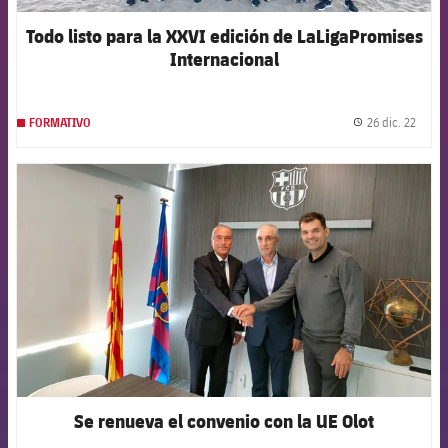
Todo listo para la XXVI edición de LaLigaPromises
Internacional
26 dic. 22
FORMATIVO
label.
FCB Barcelona badge
Se renueva el convenio con la UE Olot