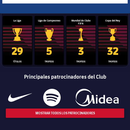
La Liga
Liga de Campeones
Mundial de Clubs
Copa del Rey
FIFA
Trofeo de La Liga
Trofeo de la Liga de Campeones
Trofeo del Mundial de Clube
Copa del 
29
5
3
32
TÍTULOS
TROFEOS
TROFEOS
TROFEOS
Principales patrocinadores del Club
MOSTRAR TODOS LOS PATROCINADORES