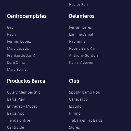
Héctor Fort
Centrocampistas
Delanteros
Gavi
Ferran Torres
Pedri
Lamine Yamal
Fermín López
Raphinha
Marc Casadó
Roony Bardghji
Frenkie de Jong
Anthony Gordon
Dani Olmo
Karim Adeyemi
Marc Bernal
Productos Barça
Club
Culers Membership
Spotify Camp Nou
Barça Play
Canal ético
Entradas y Museo
Escudo
Barça App
Himno
Tienda online
Trabaja en las Barça
Centro de
Stores