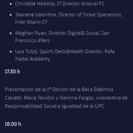
Christelle Heikkila, IT Director Arsenal FC
Jugadores
Clasificaciones
Juvenil
Noticias
Atletismo
plusicon
más
Jeanene Valentine, Director of Ticket Operations,
Fotos
Inter Miami CF
Infantil
Actualidad
Baloncesto en silla de ruedas
plusicon
más
Meghan Ryan, Director Digital& Social, San
Historia
Alevín
Francisco 49ers
Masculino
Actualidad
Hockey sobre hielo
plusicon
más
Palmarés
Laia Tutzó, Sports Desk&Health Director, Rafa
Femenino
Jugadores
Nadal Academy
Actualidad
Hockey hierba
plusicon
más
Agenda
17.30 h
Calendario
Jugadores
Noticias
Patinaje artístico
plusicon
más
Resultados
Calendario
Presentación de la 1ª Edición de la Beca Edelmira
Hockey Hierba Masculino
Escuela de Patinaje
Actualidad
Calvetó: Maria Teixidor y Gemma Fargas, vicerectora de
Clasificaciones
Resultados
Hockey Hierba Femenino
Responsabilidad Social e Igualdad de la UPC.
Plantilla
Rugby
plusicon
más
Clasificaciones
Agenda
18.00 h
Actualidad
Voleibol
plusicon
más