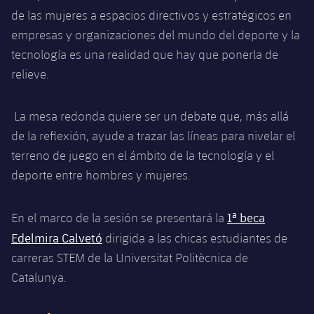
Calendario
Campus Verano
Base
de las mujeres a espacios directivos y estratégicos en
SUB13
SUB13 B
empresas y organizaciones del mundo del deporte y la
Entradas
Barça Atlètic
plusicon
más
PLUSICON
MÁS
tecnología es una realidad que hay que ponerla de
SUB12
SUB12 C
Gameday Shows
relieve.
Junior
Primer Equipo
Instalaciones
plusicon
más
SUB11 A
SUB11 C
Resultados
Cadete A
La mesa redonda quiere ser un debate que, más allá
Actualidad
Barça Atlètic
Spotify Camp Nou
plusicon
más
SUB11 B
de la reflexión, ayude a trazar las líneas para nivelar el
Clasificación
Cadete B
Calendario
terreno de juego en el ámbito de la tecnología y el
Actualidad
Palau Blaugrana
Base
plusicon
más
SUB10 A
deporte entre hombres y mujeres.
Jugadores
Infantil A
Entradas
Calendario
Estadi Johan Cruyff
Actualidad
SUB10 B
PLUSICON
MÁS
Fotos
1ª beca
Infantil B
En el marco de la sesión se presentará la
Resultados
Resultados
Juvenil
Barça Cafe
Primer equipo
Edelmira Calvetó
dirigida a las chicas estudiantes de
SUB9 A
plusicon
más
plusicon
más
Historia
Mini
carreras STEM de la Universitat Politècnica de
Clasificaciones
Clasificaciones
Cadete A
Ciutat Esportiva
Actualidad
SUB9 B
Barça Atlètic
Catalunya.
plusicon
más
Servicios
Palmarés
plusicon
más
Jugadores
Jugadores
Cadete B
Calendario
SUB8 A
La Masia
Actualidad
Base