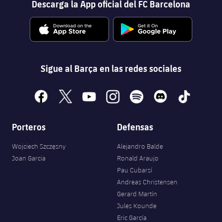
Descarga la App oficial del FC Barcelona
Sigue al Barça en las redes sociales
facebook
x
youtube
instagram
spotify
discord
tiktok
Porteros
Defensas
Wojciech Szczęsny
Alejandro Balde
Joan Garcia
Ronald Araujo
Pau Cubarsí
Andreas Christensen
Gerard Martín
Jules Kounde
Eric García