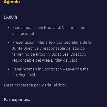
Agenda
plusicon
más
Servicios Médicos
Acreditaciones
Fotos
Fotos
Infantil A
Entradas
SUB8 B
Calendario
Campus Verano
Actualidad
Accesibilidad
16.00 h
Historia
Instalaciones
Infantil B
Resultados
Resultados
Juvenil
Bienvenida: Emili Rousaud, Vicepresidente
PLUSICON
MÁS
Palmarés
institucional.
Clasificaciones
Jugadores
Cadete
Primer equipo
plusicon
más
Presentación: Maria Teixidor, secretaria de la
Jugadors
Clasificaciones
Junta Directiva y responsable del equipo
Infantil
Actualidad
Barça Atlètic
plusicon
más
femenino de fútbol, y Dídac Lee, Directivo
Fotos
responsable del Área Digital del Club.
Alevín
Calendario
Actualidad
Base
plusicon
más
Panel Women in SportsTech – Levelling the
Palmarés
Entradas
Playing Field.
Calendario
Campus Verano
Actualidad
Historia
Mesa moderada por Maria Teixidor.
Resultados
Resultados
Barça C
PLUSICON
MÁS
Clasificaciones
Participantes:
Jugadores
Junior
Información general
plusicon
más