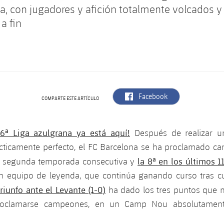
iga, con jugadores y afición totalmente volcados 
 a fin
label.aria.facebook
Facebook
COMPARTE ESTE ARTÍCULO
6ª Liga azulgrana ya está aquí!
Después de realizar 
cticamente perfecto, el FC Barcelona se ha proclamado c
la 8ª en los últimos 1
 segunda temporada consecutiva y
un equipo de leyenda, que continúa ganando curso tras cur
riunfo ante el Levante (1-0)
ha dado los tres puntos que n
roclamarse campeones, en un Camp Nou absolutamen