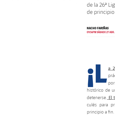
de la 26ª L
de principio
NACHO FARIÑAS
09:56PM SÁBADO 27 ABR.
¡L
a 2
prá
por
histórico de 
El t
detenerse.
culés para p
principio a fin.