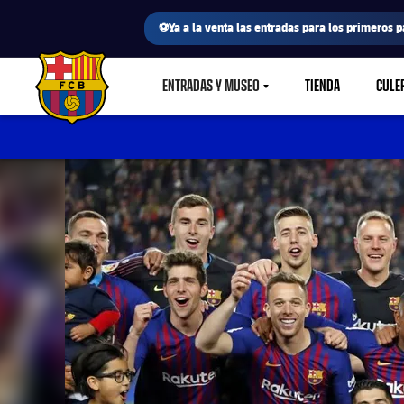
⚽Ya a la venta las entradas para los primeros p
ENTRADAS Y MUSEO
TIENDA
CULE
LABEL.SHARE.CARETDOWN
FC Barcelona club badge