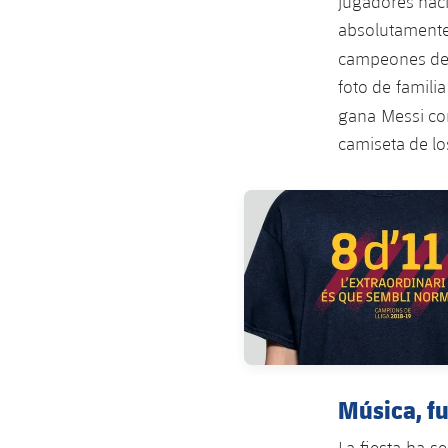
jugadores hacia
absolutament
campeones de 
foto de familia
gana Messi co
camiseta de lo
FC Barcelona club badge
Música, fu
La fiesta ha s