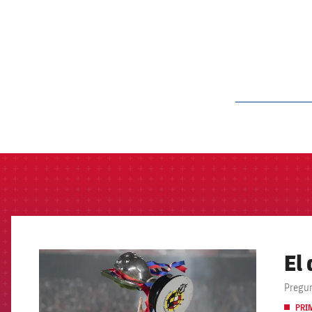
label.aria.barcelon
El
FCB Barcelona badge
Pregun
PRI