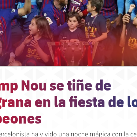
mp Nou se tiñe de
rana en la fiesta de l
eones
barcelonista ha vivido una noche mágica con la c