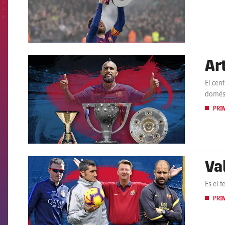
Ar
FCB Barcelona badge
El cen
domés
PRI
Va
FCB Barcelona badge
Es el 
PRI