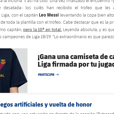
 la victoria. Y así ha sido. Una vez finalizado el encuentro -
e desatada- los culés han recibido el trofeo que les 
Leo Messi
Liga, con el capitán
levantando la copa bien alto
 de toda la plantilla con el trofeo. Cabe destacar que es la 
pero la 10ª en total.
mo capitán,
Leyenda absoluta, y es que
s campeones de Liga 18/19: "Lo extraordinario es que parez
¡Gana una camiseta de 
Liga firmada por tu juga
PARTICIPA
FECHA DE PUBLICACIÓN
egos artificiales y vuelta de honor
eguido con una actuación en directo de la canción "Extraord