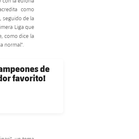
y con la euforia
acredita como
, seguido de la
primera Liga que
, como dice la
ca normal".
campeones de
dor favorito!
inari", un tema