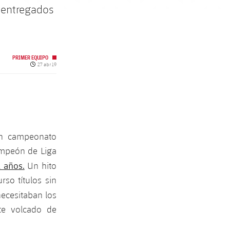
y entregados
PRIMER EQUIPO
Fecha de publicación
27 abr 19
un campeonato
ampeón de Liga
1 años.
Un hito
so títulos sin
ecesitaban los
te volcado de