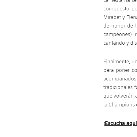
compuesto por
Mirabet y Elen
de honor de l
campeones) r
cantando y dis
Finalmente, un
para poner co
acompañados de
tradicionales 
que volverán a
la Champions c
¡Escucha aquí