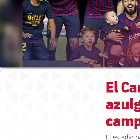
El Ca
azulg
camp
El estadio 