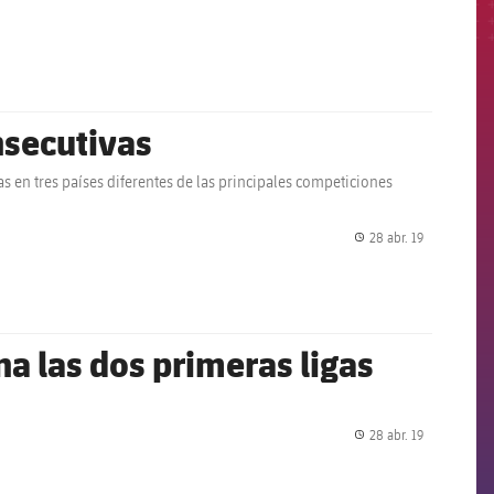
label.share.
onsecutivas
s en tres países diferentes de las principales competiciones
28 abr. 19
label.share.
a las dos primeras ligas
28 abr. 19
label.share.