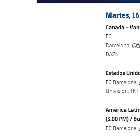
Martes
, 1
Canadá – Vanc
FC
@f
Barcelona:
DAZN
Estados Unido
FC Barcelona:
Univision, TNT
América Latin
(3.00 PM) / B
FC Barcelona: