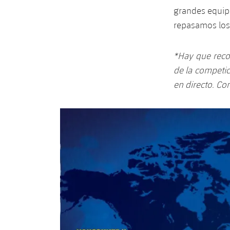
grandes equipo
repasamos los 
*Hay que recor
de la competic
en directo. Co