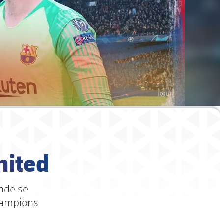
nited
onde se
Champions