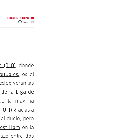
PRIMER EQUIPO
Fecha de publicación
14 abr 19
a (0-0)
, donde
ituales,
es el
ed se verán las
 de la Liga de
 de la máxima
 (0-1)
gracias a
 al duelo, pero
West Ham
en la
dazo entre dos