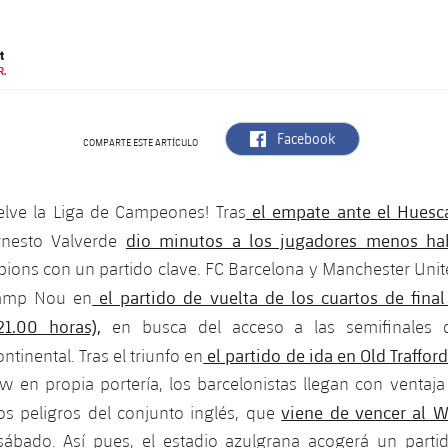
t
R.
label.aria.facebook
Facebook
COMPARTE ESTE ARTÍCULO
el empate ante el Huesc
elve la Liga de Campeones! Tras
dio minutos a los jugadores menos hab
rnesto Valverde
ions con un partido clave. FC Barcelona y Manchester Unit
el partido de vuelta de los cuartos de final
Camp Nou en
1.00 horas),
en busca del acceso a las semifinales
el partido de ida en Old Trafford
tinental. Tras el triunfo en
 en propia portería, los barcelonistas llegan con ventaja
viene de vencer al 
os peligros del conjunto inglés, que
sábado. Así pues, el estadio azulgrana acogerá un parti