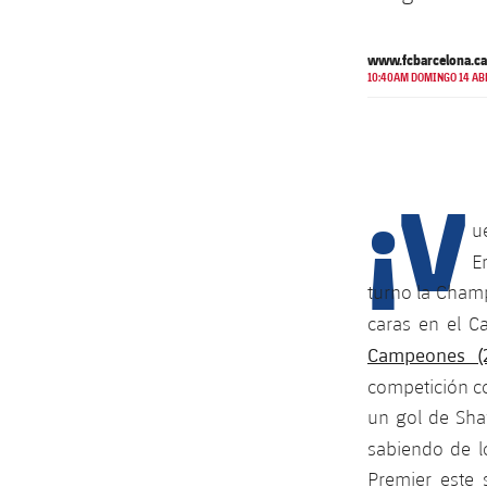
www.fcbarcelona.ca
10:40AM DOMINGO 14 AB
¡V
u
E
turno la Champ
caras en el 
Campeones (2
competición con
un gol de Shaw
sabiendo de l
Premier este 