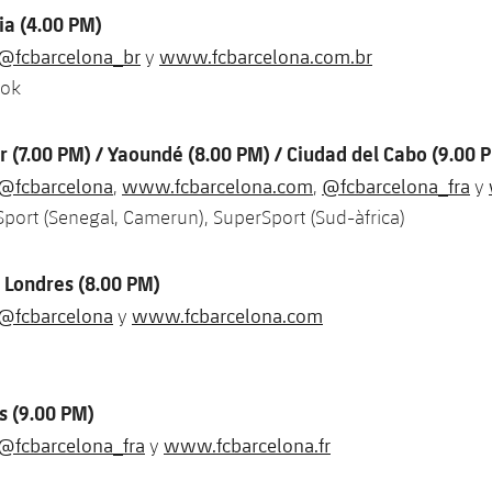
lia (4.00 PM)
@fcbarcelona_br
www.fcbarcelona.com.br
y
ook
r (7.00 PM) / Yaoundé (8.00 PM) / Ciudad del Cabo (9.00 
@fcbarcelona
www.fcbarcelona.com
@fcbarcelona_fra
,
,
y
port (Senegal, Camerun), SuperSport (Sud-àfrica)
 Londres (8.00 PM)
@fcbarcelona
www.fcbarcelona.com
y
s (9.00 PM)
@fcbarcelona_fra
www.fcbarcelona.fr
y