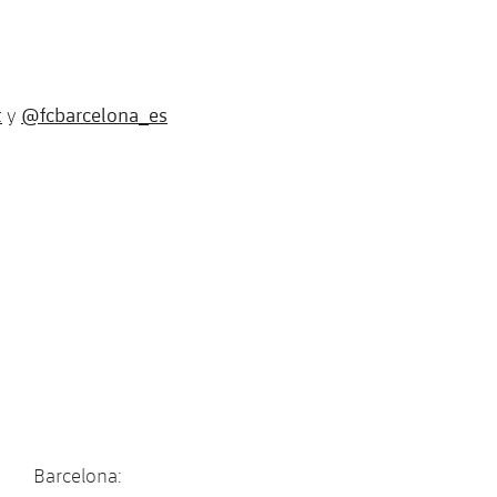
t
@fcbarcelona_es
y
na: