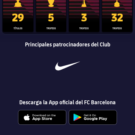
Trofeo de La Liga
Trofeo de la Liga de Campeones
Trofeo del Mundial de Clube
Copa del 
29
5
3
32
TÍTULOS
TROFEOS
TROFEOS
TROFEOS
Principales patrocinadores del Club
Descarga la App oficial del FC Barcelona