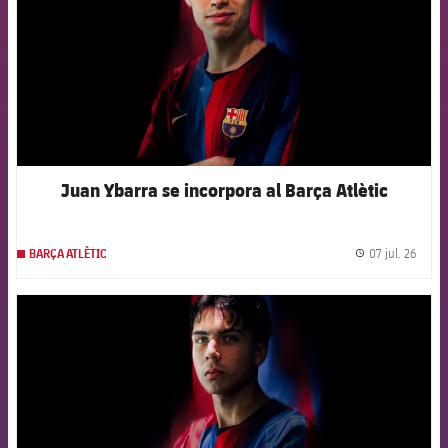
Juan Ybarra se incorpora al Barça Atlètic
07 jul. 26
BARÇA ATLÈTIC
label.
FCB Barcelona badge