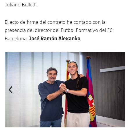
Servicios Médicos
Juliano Belletti.
Acreditaciones
Accesibilidad
Instalaciones
El acto de firma del contrato ha contado con la
presencia del director del Fútbol Formativo del FC
José Ramón Alexanko
Barcelona,
.
Anterior
label.aria.chevronleft
Siguiente
label.aria.