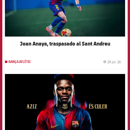
Joan Anaya, traspasado al Sant Andreu
29 jul. 26
BARÇA ATLÈTIC
label.
FCB Barcelona badge