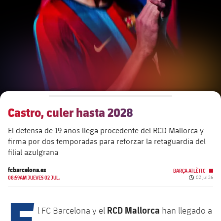
plusicon
más
Junta Directiva
plusicon
más
Estructura ejecutiva
Barça Academy
plusicon
más
Organigramas
Más que un club
chevron-right
label.aria.chevronright
Castro, culer hasta 2028
Década a década
El defensa de 19 años llega procedente del RCD Mallorca y
Órganos
Masia 360
chevron-right
label.aria.chevronright
Presidentes
firma por dos temporadas para reforzar la retaguardia del
filial azulgrana
Documents
La Masia
chevron-right
label.aria.chevronright
Jugadores de leyenda
fcbarcelona.es
BARÇA ATLÈTIC
Fecha de pu
08:59AM JUEVES 02 JUL.
02 jul 26
Comisiones y órganos
E
Entrenadores
chevron-right
label.aria.chevronright
RCD Mallorca
l FC Barcelona y el
han llegado a
Centro de documentación