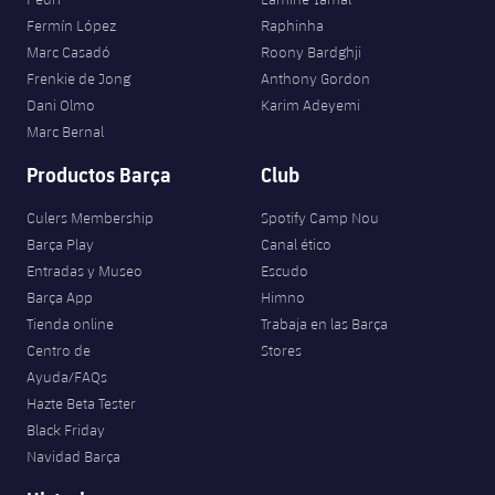
Fermín López
Raphinha
Marc Casadó
Roony Bardghji
Frenkie de Jong
Anthony Gordon
Dani Olmo
Karim Adeyemi
Marc Bernal
Productos Barça
Club
Culers Membership
Spotify Camp Nou
Barça Play
Canal ético
Entradas y Museo
Escudo
Barça App
Himno
Tienda online
Trabaja en las Barça
Centro de
Stores
Ayuda/FAQs
Hazte Beta Tester
Black Friday
Navidad Barça