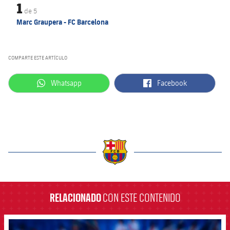
1
de
5
Marc Graupera - FC Barcelona
COMPARTE ESTE ARTÍCULO
label.aria.whatsapp
label.aria.facebook
Whatsapp
Facebook
label.aria.barcelona
RELACIONADO
CON ESTE CONTENIDO
FCB Barcelona badge