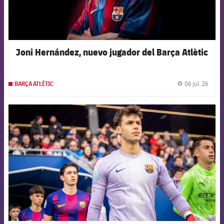
Joni Hernández, nuevo jugador del Barça Atlètic
06 jul. 26
BARÇA ATLÈTIC
label.
FCB Barcelona badge