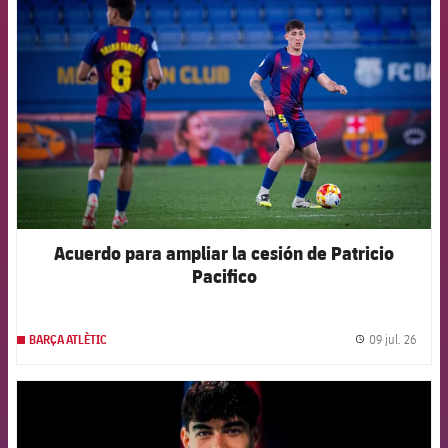
FCB Barcelona badge
Acuerdo para ampliar la cesión de Patricio
Pacifico
09 jul. 26
BARÇA ATLÈTIC
label.
FCB Barcelona badge