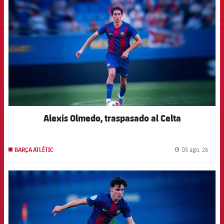
Alexis Olmedo, traspasado al Celta
05 ago. 26
BARÇA ATLÈTIC
label.
FCB Barcelona badge