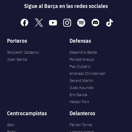
Sigue al Barça en las redes sociales
facebook
x
youtube
instagram
spotify
discord
tiktok
Porteros
Defensas
Wojciech Szczęsny
Alejandro Balde
Joan Garcia
Ronald Araujo
Pau Cubarsí
Andreas Christensen
Gerard Martín
Jules Kounde
Eric García
Héctor Fort
Centrocampistas
Delanteros
Gavi
Ferran Torres
Pedri
Lamine Yamal