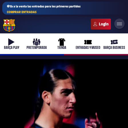
⚽Ya a la venta las entradas para los primeros partidos
COMPRAR ENTRADAS
FC Barcelona club badge
b-play
culers-ball
uniform
ticket-full
ticket-v
BARÇA PLAY
PRETEMPORADA
TIENDA
ENTRADAS Y MUSEO
BARÇA BUSINESS