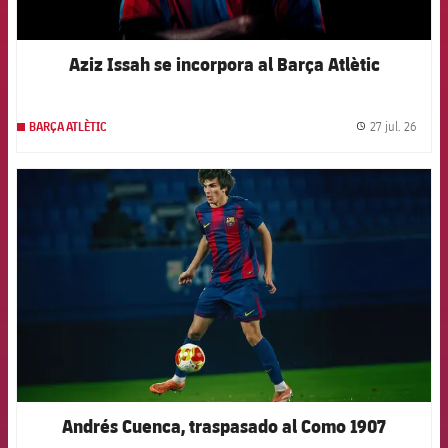
Aziz Issah se incorpora al Barça Atlètic
27 jul. 26
BARÇA ATLÈTIC
label.
FCB Barcelona badge
Andrés Cuenca, traspasado al Como 1907