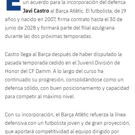
un acuerdo para la incorporación del defensa
Javi Castro
al Barça Atlètic. El futbolista, de 19
años y nacido en 2007, firma contrato hasta el 30 de
plusicon
más
junio de 2028 y formará parte del filial azulgrana
Instalaciones
durante las dos próximas temporadas.
Spotify Camp Nou
Castro llega al Barça después de haber disputado la
pasada temporada cedido en el Juvenil División de
Palau Blaugrana
Honor del CF Damm. A lo largo del curso ha
continuado su progresión, consolidándose como un
Estadi Johan Cruyff
defensa sólido, con buen posicionamiento y capacidad
para competir al máximo nivel.
Barça Cafe
plusicon
más
Con su incorporación, el Barça Atlètic refuerza la línea
Ciutat Esportiva
Servicios
defensiva con un futbolista joven y de gran proyección,
plusicon
más
que aportará competitividad al equipo dirigido por
La Masia