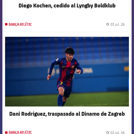
Diego Kochen, cedido al Lyngby Boldklub
03 jul. 26
BARÇA ATLÈTIC
label.
FCB Barcelona badge
Dani Rodríguez, traspasado al Dinamo de Zagreb
02 jul. 26
BARÇA ATLÈTIC