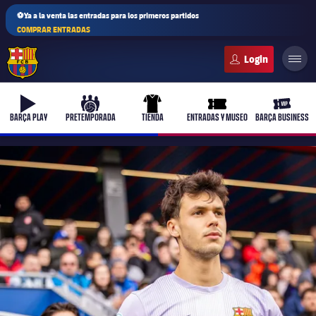
⚽Ya a la venta las entradas para los primeros partidos
COMPRAR ENTRADAS
FC Barcelona club badge
b-play
culers-ball
uniform
ticket-full
ticket-v
BARÇA PLAY
PRETEMPORADA
TIENDA
ENTRADAS Y MUSEO
BARÇA BUSINESS