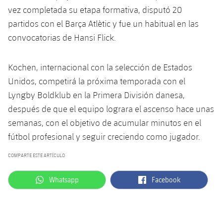
Servicios Médicos
Acreditaciones
vez completada su etapa formativa, disputó 20
partidos con el Barça Atlètic y fue un habitual en las
Accesibilidad
Instalaciones
convocatorias de Hansi Flick.
Kochen, internacional con la selección de Estados
Unidos, competirá la próxima temporada con el
Lyngby Boldklub en la Primera División danesa,
después de que el equipo lograra el ascenso hace unas
semanas, con el objetivo de acumular minutos en el
fútbol profesional y seguir creciendo como jugador.
COMPARTE ESTE ARTÍCULO
label.aria.whatsapp
label.aria.facebook
Whatsapp
Facebook