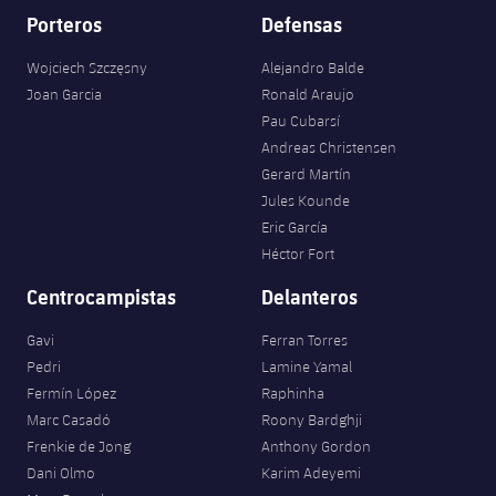
Porteros
Defensas
Wojciech Szczęsny
Alejandro Balde
Joan Garcia
Ronald Araujo
Pau Cubarsí
Andreas Christensen
Gerard Martín
Jules Kounde
Eric García
Héctor Fort
Centrocampistas
Delanteros
Gavi
Ferran Torres
Pedri
Lamine Yamal
Fermín López
Raphinha
Marc Casadó
Roony Bardghji
Frenkie de Jong
Anthony Gordon
Dani Olmo
Karim Adeyemi