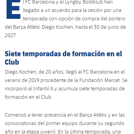
E
l FC Barcelona y el Lyngby Boldklub han
llegado a un acuerdo para la cesión por una
temporada con opción de compra del portero
plusicon
más
del Barça Atlètic Diego Kochen, hasta el 30 de junio de
2027.
Instalaciones
Spotify Camp Nou
Siete temporadas de formación en el
Club
Palau Blaugrana
Diego Kochen, de 20 años, llegó al FC Barcelona en el
verano de 2019 procedente de la Fundación Marcet. Se
Estadi Johan Cruyff
incorporó al Infantil A y acumula siete temporadas de
formación en el Club.
Barça Cafe
plusicon
más
Comenzó a tener presencia en el Barça Atlètic y en las
Ciutat Esportiva
Servicios
convocatorias del primer equipo durante su segundo
plusicon
más
año en la etapa juvenil. En la última temporada, una
La Masia