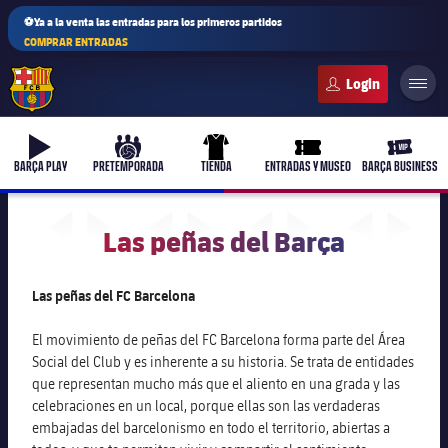
⚽Ya a la venta las entradas para los primeros partidos
COMPRAR ENTRADAS
FC Barcelona club badge
b-play
culers-ball
uniform
ticket-full
ticket-v
BARÇA PLAY
PRETEMPORADA
TIENDA
ENTRADAS Y MUSEO
BARÇA BUSINESS
Las peñas del Barça
PLUSICON
MÁS
Las peñas del FC Barcelona
Primer equipo
El movimiento de peñas del FC Barcelona forma parte del Área
Social del Club y es inherente a su historia. Se trata de entidades
Femenino
plusicon
más
que representan mucho más que el aliento en una grada y las
celebraciones en un local, porque ellas son las verdaderas
Actualidad
Barça Atlètic
plusicon
más
embajadas del barcelonismo en todo el territorio, abiertas a