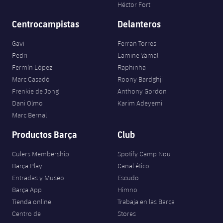
Jugadores
Héctor Fort
Clasificaciones
Juvenil
Noticias
Atletismo
plusicon
más
Centrocampistas
Delanteros
Fotos
Infantil
Actualidad
Gavi
Ferran Torres
Baloncesto en silla de ruedas
plusicon
más
Historia
Pedri
Lamine Yamal
Alevín
Masculino
Fermín López
Raphinha
Actualidad
Hockey sobre hielo
plusicon
más
Palmarés
Marc Casadó
Roony Bardghji
Frenkie de Jong
Anthony Gordon
Femenino
Jugadores
Actualidad
Hockey hierba
Dani Olmo
Karim Adeyemi
plusicon
más
Marc Bernal
Agenda
Calendario
Jugadores
Noticias
Patinaje artístico
plusicon
más
Productos Barça
Club
Resultados
Calendario
Hockey Hierba Masculino
Escuela de Patinaje
Actualidad
Culers Membership
Spotify Camp Nou
Barça Play
Canal ético
Clasificaciones
Resultados
Hockey Hierba Femenino
Entradas y Museo
Escudo
Plantilla
Rugby
plusicon
más
Barça App
Himno
Clasificaciones
Tienda online
Trabaja en las Barça
Agenda
Actualidad
Voleibol
plusicon
más
Centro de
Stores