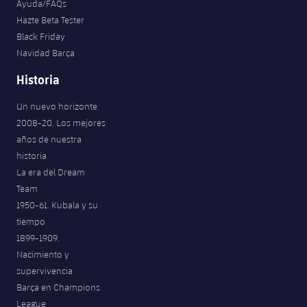
Ayuda/FAQs
Jugadores
Noticias
Apúntate a las amateurs
Hazte Beta Tester
plusicon
más
Black Friday
Calendario
Voleibol masculino
Navidad Barça
Apúntate a las amateurs
PLUSICON
MÁS
Historia
Resultados
Voleibol femenino
Carnet de las Secciones Amateurs
League of Legends
Un nuevo horizonte
Clasificaciones
2008-20. Los mejores
VALORANT Rising
años de nuestra
Fotos
historia
VALORANT Game Changers
La era del Dream
Team
eFootball
1950-61. Kubala y su
tiempo
1899-1909.
Nacimiento y
supervivencia
Barça en Champions
League