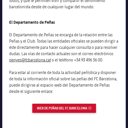
todos, y que te permiten vivir y compartir el sentimiento
Calendario
barcelonista desde de cualquier lugar del mundo.
Actualidad
Barça Legends
plusicon
más
plusicon
más
Entradas
Calendario
El Departamento de Peñas
Contacto
Formativo masculino
plusicon
más
Junta Directiva
plusicon
más
Resultados
El Departamento de Peñas se encarga de la relación entre las
Entradas
Jugadores
Actualidad
Formativo femenino
Peñas y el Club. Todas las entidades oficiales se pueden dirigir a
plusicon
más
Estructura ejecutiva
Barça Academy
éste directamente para hacer cualquier consulta o para resolver
Clasificaciones
plusicon
más
Resultados
Partidos
Fotos
dudas. Las vías de contacto actuales son el correo electrónico
F. Barça Genuine
Actualidad
Organigramas
penyes@fcbarcelona.cat
o el teléfono +34 93 496 36 00.
Más que un club
chevron-right
label.aria.chevronright
Jugadoras
Década a década
Clasificaciones
Noticias
Juvenil A
Campus Verano
Fotos
Para estar al corriente de toda la actividad peñística y disponer
Órganos
Masia 360
Palmarés
chevron-right
label.aria.chevronright
Jugadores
de toda la información oficial sobre las peñas del FC Barcelona,
Presidentes
Sobre Nosotros
Juvenil B
Femenino B
puede dirigirse al espacio web del Departamento de Peñas
PLUSICON
MÁS
Fotos
Documents
desde el siguiente enlace:
La Masia
Fotos
chevron-right
label.aria.chevronright
Jugadores de leyenda
SUB16
Femenino C
Primer Equipo
plusicon
más
Jugadoras históricas
Historia
Comisiones y órganos
WEB DE PEÑAS DEL FC BARCELONA
ENLACE EXTERNO
Entrenadores
chevron-right
label.aria.chevronright
SUB15
Juvenil
Actualidad
Base
plusicon
más
SUB14
Centro de documentación
SUB14 B