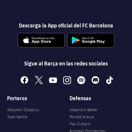
Descarga la App oficial del FC Barcelona
Sigue al Barça en las redes sociales
facebook
x
youtube
instagram
spotify
discord
tiktok
Porteros
Defensas
Wojciech Szczęsny
Alejandro Balde
Joan Garcia
Ronald Araujo
Pau Cubarsí
Andreas Christensen