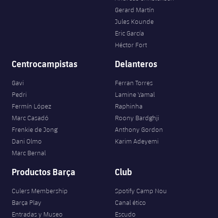
Gerard Martín
Jules Kounde
Eric García
Héctor Fort
Centrocampistas
Delanteros
Gavi
Ferran Torres
Pedri
Lamine Yamal
Fermín López
Raphinha
Marc Casadó
Roony Bardghji
Frenkie de Jong
Anthony Gordon
Dani Olmo
Karim Adeyemi
Marc Bernal
Productos Barça
Club
Culers Membership
Spotify Camp Nou
Barça Play
Canal ético
Entradas y Museo
Escudo