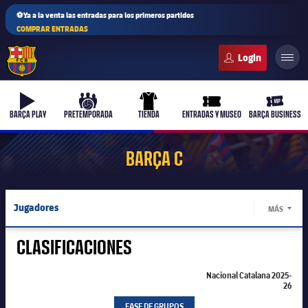
⚽Ya a la venta las entradas para los primeros partidos
COMPRAR ENTRADAS
FC Barcelona club badge
b-play
culers-ball
uniform
ticket-full
ticket-v
BARÇA PLAY
PRETEMPORADA
TIENDA
ENTRADAS Y MUSEO
BARÇA BUSINESS
BARÇA C
Jugadores
MÁS
LABEL.
Calendario
CLASIFICACIONES
Resultados
Nacional Catalana 2025-
26
Nacional Catalana 2025-26
Nacional Catalana 2025-26
Clasificaciones
FASE DE GRUPOS