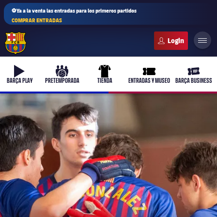
⚽Ya a la venta las entradas para los primeros partidos
COMPRAR ENTRADAS
FC Barcelona club badge
b-play
culers-ball
uniform
ticket-full
ticket-v
BARÇA PLAY
PRETEMPORADA
TIENDA
ENTRADAS Y MUSEO
BARÇA BUSINESS