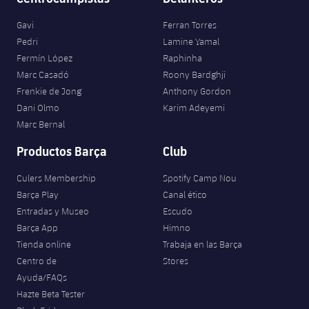
Gavi
Ferran Torres
Pedri
Lamine Yamal
Fermín López
Raphinha
Marc Casadó
Roony Bardghji
Frenkie de Jong
Anthony Gordon
Dani Olmo
Karim Adeyemi
Marc Bernal
Productos Barça
Club
Culers Membership
Spotify Camp Nou
Barça Play
Canal ético
Entradas y Museo
Escudo
Barça App
Himno
Tienda online
Trabaja en las Barça
Centro de
Stores
Ayuda/FAQs
Hazte Beta Tester