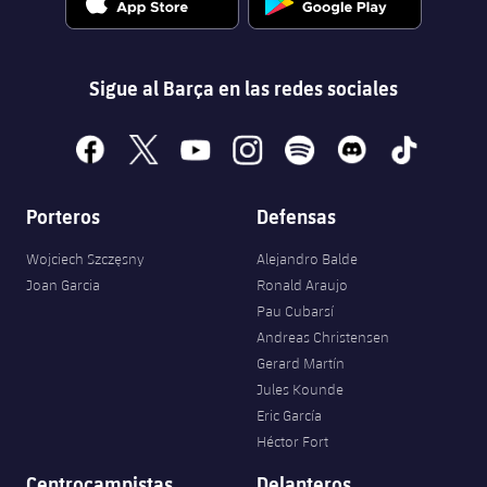
Sigue al Barça en las redes sociales
facebook
x
youtube
instagram
spotify
discord
tiktok
Porteros
Defensas
Wojciech Szczęsny
Alejandro Balde
Joan Garcia
Ronald Araujo
Pau Cubarsí
Andreas Christensen
Gerard Martín
Jules Kounde
Eric García
Héctor Fort
Centrocampistas
Delanteros