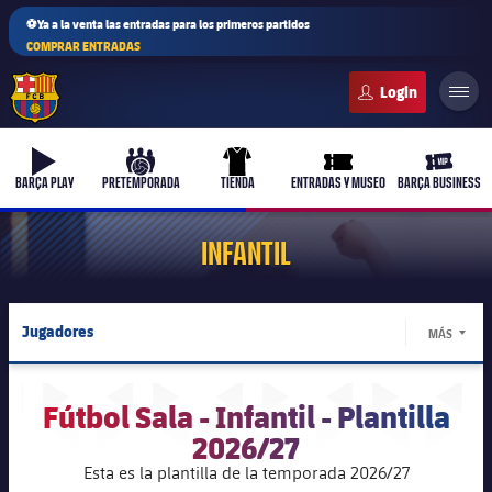
⚽Ya a la venta las entradas para los primeros partidos
COMPRAR ENTRADAS
FC Barcelona club badge
b-play
culers-ball
uniform
ticket-full
ticket-v
BARÇA PLAY
PRETEMPORADA
TIENDA
ENTRADAS Y MUSEO
BARÇA BUSINESS
INFANTIL
PLUSICON
MÁS
Jugadores
MÁS
Primer equipo
LABEL.
Calendario
Femenino
Fútbol Sala - Infantil - Plantilla
plusicon
más
Resultados
2026/27
Actualidad
Barça Atlètic
plusicon
más
Esta es la plantilla de la temporada 2026/27
Clasificaciones