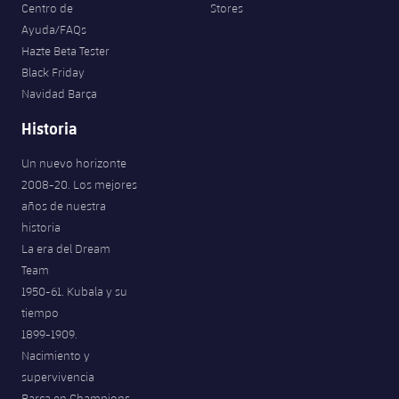
Centro de
Stores
Jugadores
Noticias
Apúntate a las amateurs
Ayuda/FAQs
plusicon
más
Hazte Beta Tester
Calendario
Voleibol masculino
Apúntate a las amateurs
Black Friday
PLUSICON
MÁS
Navidad Barça
Resultados
Voleibol femenino
Carnet de las Secciones Amateurs
League of Legends
Historia
Clasificaciones
VALORANT Rising
Un nuevo horizonte
2008-20. Los mejores
Fotos
VALORANT Game Changers
años de nuestra
historia
La era del Dream
eFootball
Team
1950-61. Kubala y su
tiempo
1899-1909.
Nacimiento y
supervivencia
Barça en Champions