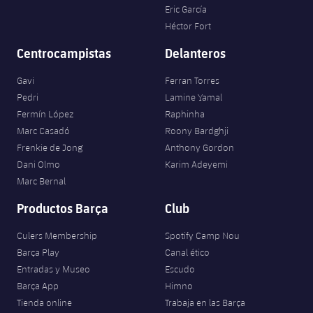
Jugadores
Eric García
Clasificaciones
Juvenil
Noticias
Atletismo
Héctor Fort
plusicon
más
Fotos
Infantil
Centrocampistas
Delanteros
Actualidad
Baloncesto en silla de ruedas
plusicon
más
Historia
Gavi
Ferran Torres
Alevín
Masculino
Pedri
Lamine Yamal
Actualidad
Hockey sobre hielo
plusicon
más
Palmarés
Fermín López
Raphinha
Femenino
Marc Casadó
Roony Bardghji
Jugadores
Actualidad
Hockey hierba
plusicon
más
Frenkie de Jong
Anthony Gordon
Agenda
Dani Olmo
Karim Adeyemi
Calendario
Jugadores
Noticias
Patinaje artístico
Marc Bernal
plusicon
más
Resultados
Productos Barça
Club
Calendario
Hockey Hierba Masculino
Escuela de Patinaje
Actualidad
Culers Membership
Spotify Camp Nou
Clasificaciones
Resultados
Hockey Hierba Femenino
Plantilla
Barça Play
Canal ético
Rugby
plusicon
más
Entradas y Museo
Escudo
Clasificaciones
Agenda
Barça App
Himno
Actualidad
Voleibol
plusicon
más
Tienda online
Trabaja en las Barça