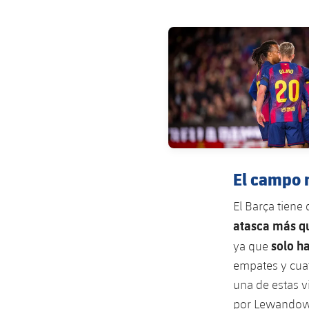
FC Barcelona club badge
El campo m
El Barça tien
atasca más q
solo h
ya que
empates y cuat
una de estas v
por Lewandows