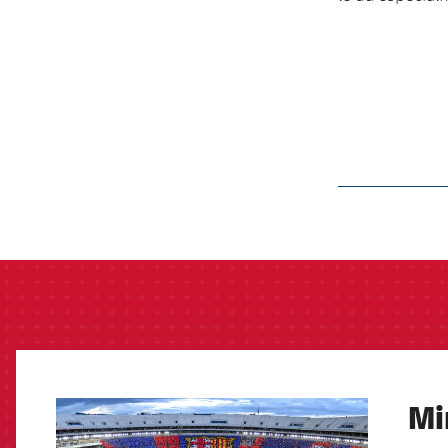
label.aria.barcelon
Mi
FCB Barcelona badge