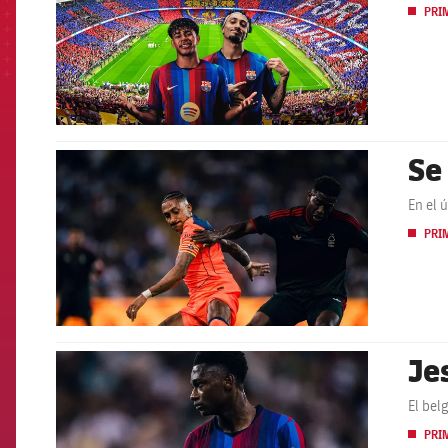
PRI
Se
FCB Barcelona badge
En el 
PRI
Je
FCB Barcelona badge
El bel
PRI