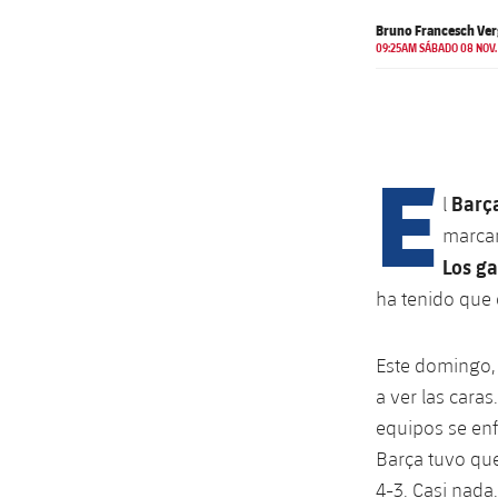
Bruno Francesch Ver
09:25AM SÁBADO 08 NOV.
E
Barç
l
marcan
Los ga
ha tenido que 
Este domingo, 
a ver las caras
equipos se enf
Barça tuvo qu
4-3. Casi nada.