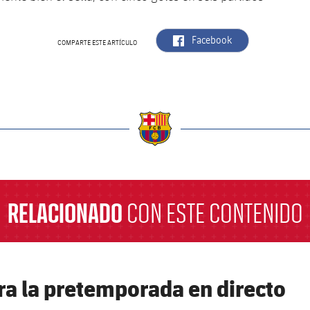
label.aria.facebook
Facebook
COMPARTE ESTE ARTÍCULO
a
RELACIONADO
CON ESTE CONTENIDO
ra la pretemporada en directo