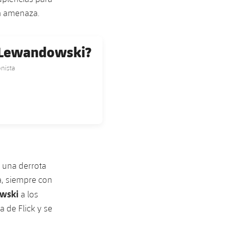
na amenaza.
e Lewandowski?
nista
o una derrota
a, siempre con
owski
a los
a de Flick y se