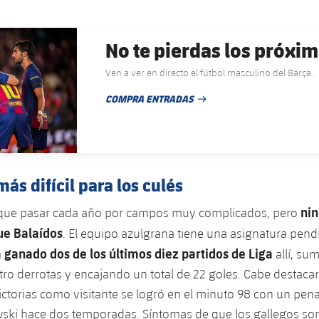
No te pierdas los próxim
Ven a ver en directo el fútbol masculino del Barça.
COMPRA ENTRADAS
FECHA DE PUBLICACIÓN
ás difícil para los culés
nin
e que pasar cada año por campos muy complicados, pero
ue Balaídos
. El equipo azulgrana tiene una asignatura pend
a ganado dos de los últimos diez partidos de Liga
allí, su
ro derrotas y encajando un total de 22 goles. Cabe destaca
ictorias como visitante se logró en el minuto 98 con un pen
ki hace dos temporadas. Síntomas de que los gallegos so