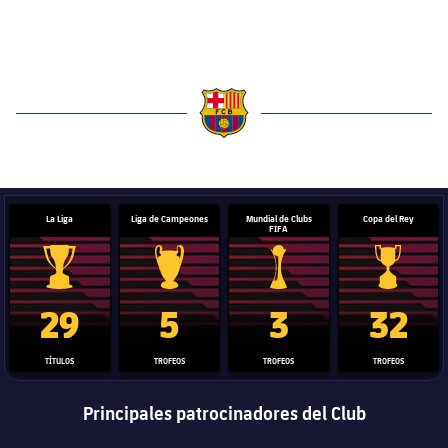
label.aria.barcelona
La Liga
Liga de Campeones
Mundial de Clubs
Copa del Rey
FIFA
Trofeo de La Liga
Trofeo de la Liga de Campeones
Trofeo del Mundial de Clube
Copa del 
29
5
3
32
TÍTULOS
TROFEOS
TROFEOS
TROFEOS
Principales patrocinadores del Club