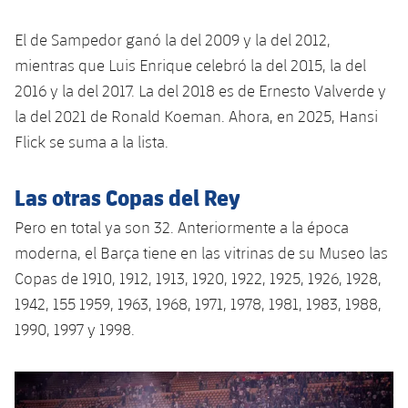
Jugadores
Clasificaciones
Juvenil
Noticias
Atletismo
plusicon
más
El de Sampedor ganó la del 2009 y la del 2012,
Fotos
mientras que Luis Enrique celebró la del 2015, la del
Infantil
Actualidad
Baloncesto en silla de ruedas
plusicon
más
2016 y la del 2017. La del 2018 es de Ernesto Valverde y
Historia
Alevín
la del 2021 de Ronald Koeman. Ahora, en 2025, Hansi
Masculino
Actualidad
Hockey sobre hielo
plusicon
más
Flick se suma a la lista.
Palmarés
Femenino
Jugadores
Actualidad
Hockey hierba
Las otras Copas del Rey
plusicon
más
Agenda
Calendario
Pero en total ya son 32. Anteriormente a la época
Jugadores
Noticias
Patinaje artístico
plusicon
más
moderna, el Barça tiene en las vitrinas de su Museo las
Resultados
Calendario
Copas de 1910, 1912, 1913, 1920, 1922, 1925, 1926, 1928,
Hockey Hierba Masculino
Escuela de Patinaje
Actualidad
1942, 155 1959, 1963, 1968, 1971, 1978, 1981, 1983, 1988,
Clasificaciones
Resultados
Hockey Hierba Femenino
1990, 1997 y 1998.
Plantilla
Rugby
plusicon
más
Clasificaciones
Agenda
Actualidad
Anterior
label.aria.chevronleft
Siguiente
label.aria.
Voleibol
plusicon
más