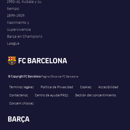
1950-61. Kubala y su
tiempo
1899-1909.
Nacimiento y
supervivencia
Barça en Champions
League
© Copyright FC Barcelona
Página Oficial del FC Barcelona
Términos legales
Política de Privacidad
Cookies
Accesibilidad
Contáctenos
Centro de ayuda/FAQs
Gestión del consentimiento
Consent choices
FORÇA BARÇA
5,178
label.aria.fire
Força Barça
label.aria.forcabarca