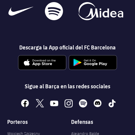
Descarga la App oficial del FC Barcelona
Sigue al Barça en las redes sociales
facebook
x
youtube
instagram
spotify
discord
tiktok
Porteros
Defensas
Wojciech Szczęsny
Alejandro Balde