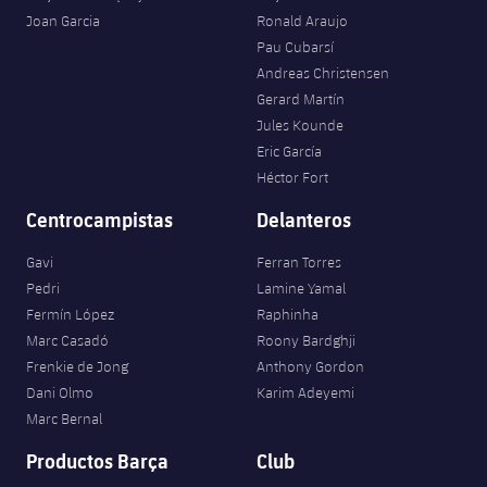
Joan Garcia
Ronald Araujo
Pau Cubarsí
Andreas Christensen
Gerard Martín
Jules Kounde
Eric García
Héctor Fort
Centrocampistas
Delanteros
Gavi
Ferran Torres
Pedri
Lamine Yamal
Fermín López
Raphinha
Marc Casadó
Roony Bardghji
Frenkie de Jong
Anthony Gordon
Dani Olmo
Karim Adeyemi
Marc Bernal
Productos Barça
Club