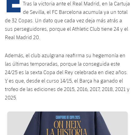
Calendario
Campus Verano
Base
Tras la victoria ante el Real Madrid, en la Cartuja
de Sevilla, el FC Barcelona acumula ya un total
SUB13
SUB13 B
Entradas
Barça Atlètic
plusicon
más
de 32 Copas. Un dato que cada vez deja más atrás a
PLUSICON
MÁS
SUB12
sus perseguidores, porque el Athletic Club tiene 24 y el
SUB12 C
Gameday Shows
Junior
Primer Equipo
Instalaciones
plusicon
más
Real Madrid 20.
SUB11 A
SUB11 C
Resultados
Cadete A
Actualidad
Barça Atlètic
Spotify Camp Nou
plusicon
más
Además, el club azulgrana reafirma su hegemonía en
SUB11 B
Clasificación
Cadete B
las últimas temporadas, porque la conseguida este
Calendario
Actualidad
Palau Blaugrana
Base
plusicon
más
24/25 es la sexta Copa del Rey celebrada en diez años.
SUB10 A
Jugadores
Infantil A
Y es que, desde el curso 14/15, el Barça ha ganado el
Entradas
Calendario
Estadi Johan Cruyff
Actualidad
SUB10 B
trofeo de las ediciones de 2015, 2016, 2017, 2018, 2021 y
PLUSICON
MÁS
Fotos
Infantil B
Resultados
2025.
Resultados
Juvenil
Barça Cafe
Primer equipo
SUB9 A
plusicon
más
plusicon
más
Historia
Mini
Clasificaciones
Clasificaciones
Cadete A
FC Barcelona club badge
Ciutat Esportiva
Actualidad
SUB9 B
Barça Atlètic
plusicon
más
Servicios
Palmarés
plusicon
más
Jugadores
Jugadores
Cadete B
Calendario
SUB8 A
La Masia
Actualidad
Base