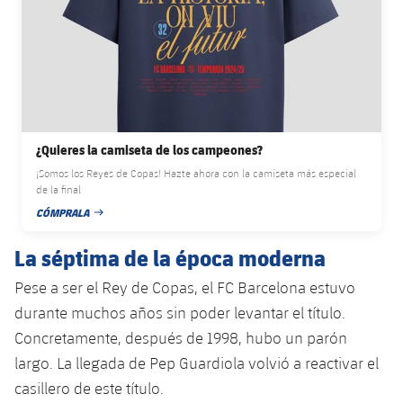
plusicon
más
Servicios Médicos
Acreditaciones
Fotos
Fotos
Infantil A
Entradas
SUB8 B
Calendario
Campus Verano
Actualidad
Accesibilidad
Historia
Instalaciones
Infantil B
Resultados
Resultados
Juvenil
PLUSICON
MÁS
Palmarés
Clasificaciones
Jugadores
Cadete
Primer equipo
plusicon
más
¿Quieres la camiseta de los campeones?
Jugadors
¡Somos los Reyes de Copas! Hazte ahora con la camiseta más especial
Clasificaciones
Infantil
Actualidad
Barça Atlètic
de la final
plusicon
más
CÓMPRALA
Fotos
FECHA DE PUBLICACIÓN
Alevín
Calendario
Actualidad
Base
plusicon
más
La séptima de la época moderna
Palmarés
Entradas
Calendario
Pese a ser el Rey de Copas, el FC Barcelona estuvo
Campus Verano
Actualidad
Historia
durante muchos años sin poder levantar el título.
Resultados
Resultados
Barça C
Concretamente, después de 1998, hubo un parón
PLUSICON
MÁS
largo. La llegada de Pep Guardiola volvió a reactivar el
Clasificaciones
Jugadores
Junior
Información general
casillero de este título.
plusicon
más