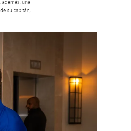
s, además, una
de su capitán,