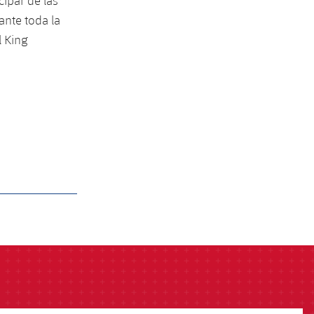
cipar de las
ante toda la
l King