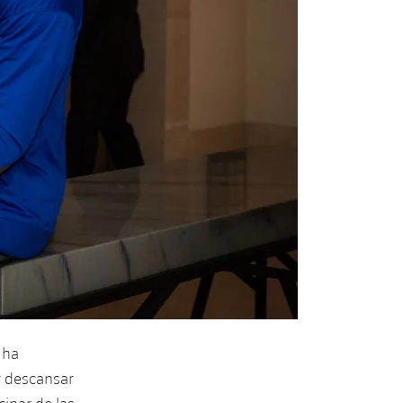
 ha
r descansar