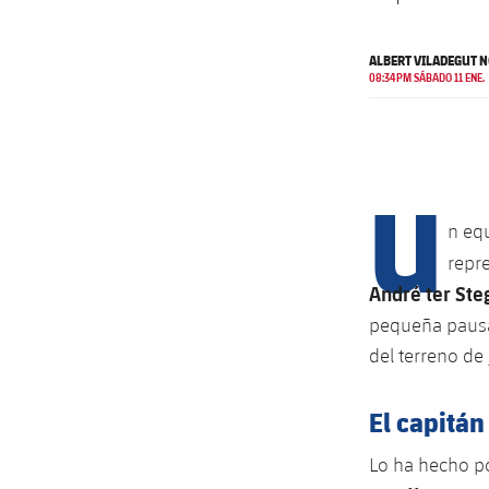
ALBERT VILADEGUT N
08:34PM SÁBADO 11 ENE.
U
n eq
repre
André ter Ste
pequeña pausa
del terreno de
El capitán 
Lo ha hecho p