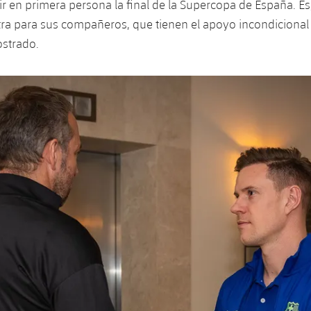
ir en primera persona la final de la Supercopa de España. E
ra para sus compañeros, que tienen el apoyo incondicional 
strado.