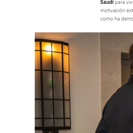
Saudí
para viv
motivación ext
como ha demo