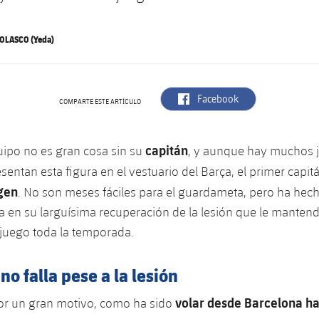
OLASCO (Yeda)
label.aria.facebook
Facebook
COMPARTE ESTE ARTÍCULO
capitán
uipo no es gran cosa sin su
, y aunque hay muchos 
sentan esta figura en el vestuario del Barça, el primer capit
gen
. No son meses fáciles para el guardameta, pero ha hec
 en su larguísima recuperación de la lesión que le manten
 juego toda la temporada.
no falla pese a la lesión
volar desde Barcelona ha
or un gran motivo, como ha sido