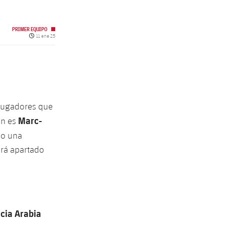
PRIMER EQUIPO
Fecha de publicación
11 ene 25
jugadores que
Marc-
án es
ho una
drá apartado
cia Arabia