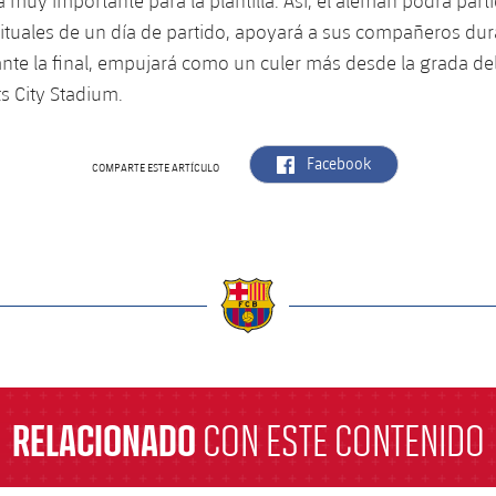
 muy importante para la plantilla. Así, el alemán podrá parti
tuales de un día de partido, apoyará a sus compañeros dur
ante la final, empujará como un culer más desde la grada de
s City Stadium.
label.aria.facebook
Facebook
COMPARTE ESTE ARTÍCULO
a
RELACIONADO
CON ESTE CONTENIDO