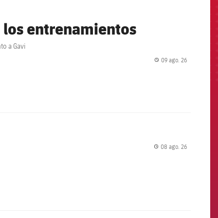
a los entrenamientos
nto a Gavi
09 ago. 26
label.share.
08 ago. 26
label.share.