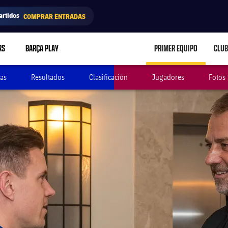
artidos
COMPRAR ENTRADAS
RS
BARÇA PLAY
PRIMER EQUIPO
CLUB
LABEL.ARIA.CARE
as
Resultados
Clasificación
Jugadores
Fotos