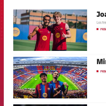
Jo
FCB Barcelona badge
Los tr
PRI
Mi
FCB Barcelona badge
PRI