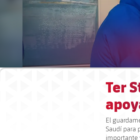
Ter S
apoy
El guardame
Saudí para 
importante 