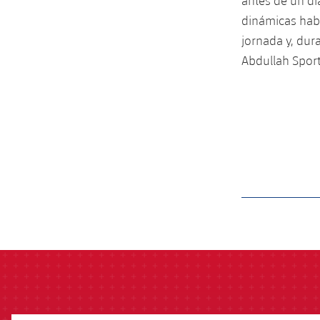
antes de un día
dinámicas habi
jornada y, dur
Abdullah Sport
label.aria.barcelon