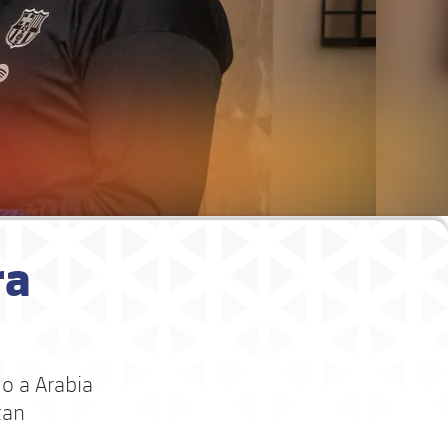
ra
o a Arabia
tan