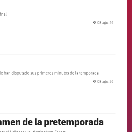
inal
08 ago. 26
label.share.
lde han disputado sus primeros minutos de la temporada
08 ago. 26
label.share.
xamen de la pretemporada