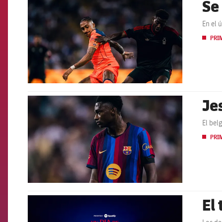
Se
FCB Barcelona badge
En el 
PRI
Je
FCB Barcelona badge
El bel
PRI
El
FCB Barcelona badge