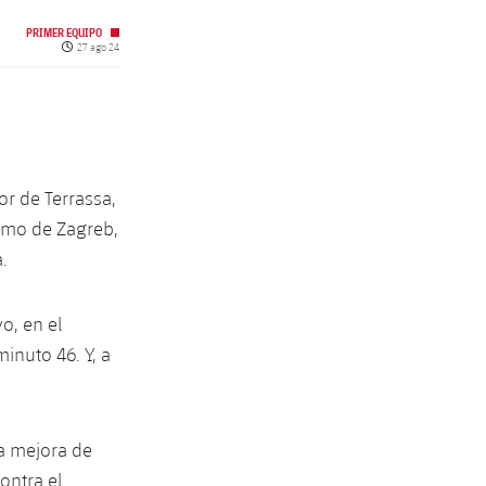
PRIMER EQUIPO
Fecha de publicación
27 ago 24
or de Terrassa,
amo de Zagreb,
.
o, en el
minuto 46. Y, a
a mejora de
ontra el