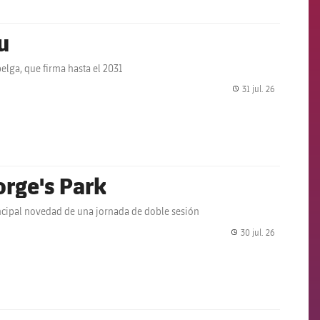
u
elga, que firma hasta el 2031
31 jul. 26
label.share.
orge's Park
incipal novedad de una jornada de doble sesión
30 jul. 26
label.share.