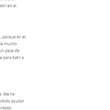
dri en el
, porque en el
cía mucho
 un pase de
a para batir a
e. Me he
podido ayudar
entado