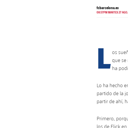
fcbarcelona.es
08:57PM MARTES 27 AGO.
L
os sueñ
que se 
ha podi
Lo ha hecho en
partido de la j
partir de ahí, 
Primero, porqu
los de Flick e