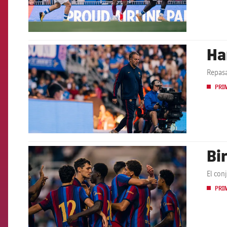
Ha
FCB Barcelona badge
Repasa
PRI
Bi
FCB Barcelona badge
El con
PRI