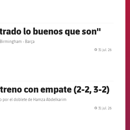
strado lo buenos que son"
 Birmingham - Barça
31 jul. 26
label.share.
treno con empate (2-2, 3-2)
do por el doblete de Hamza Abdelkarim
31 jul. 26
label.share.