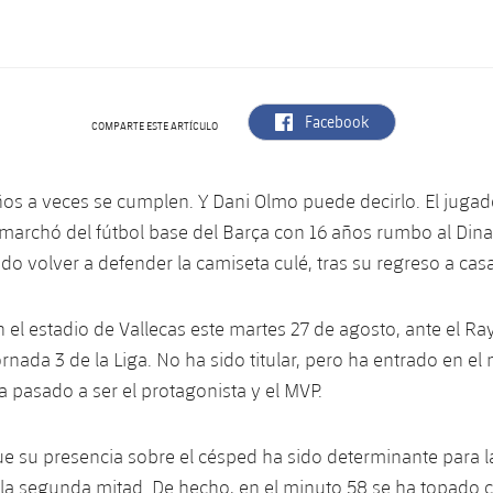
label.aria.facebook
Facebook
COMPARTE ESTE ARTÍCULO
os a veces se cumplen. Y Dani Olmo puede decirlo. El jugad
marchó del fútbol base del Barça con 16 años rumbo al Din
do volver a defender la camiseta culé, tras su regreso a casa
 el estadio de Vallecas este martes 27 de agosto, ante el Ray
ornada 3 de la Liga. No ha sido titular, pero ha entrado en el 
ha pasado a ser el protagonista y el MVP.
e su presencia sobre el césped ha sido determinante para l
n la segunda mitad. De hecho, en el minuto 58 se ha topado c