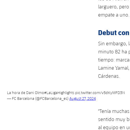
larguero, pero
empate a uno.
Debut con
Sin embargo, 
minuto 82 ha 
tiempo: marcar
Lamine Yamal, 
Cárdenas.
La hora de Dani Olmo
#LaLigaHighlights
pic.twitter.com/v5dKyMFD3N
— FC Barcelona (@FCBarcelona_es)
August 27, 2024
"Tenía muchas
sentido muy b
al equipo en 