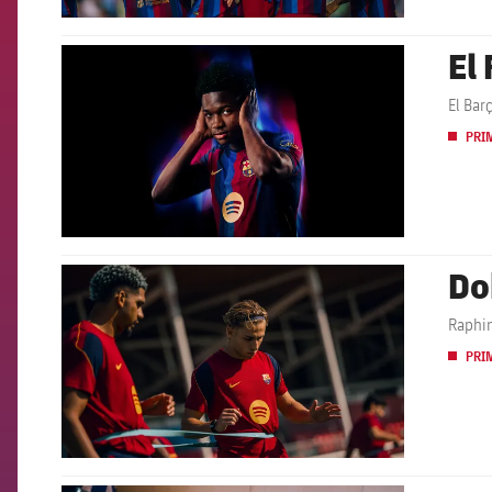
El
FCB Barcelona badge
El Bar
PRI
Do
FCB Barcelona badge
Raphin
PRI