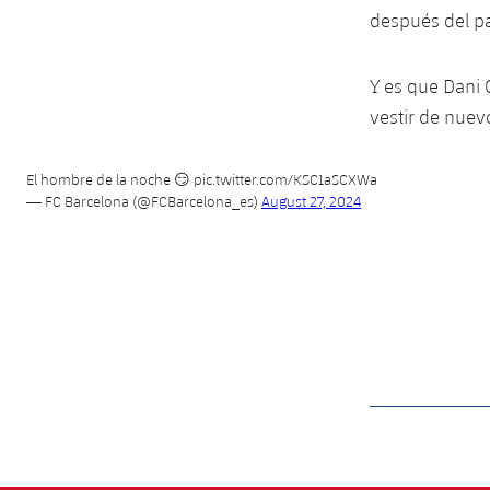
después del pa
Y es que Dani 
vestir de nuevo
El hombre de la noche 😏
pic.twitter.com/KSC1aSCXWa
— FC Barcelona (@FCBarcelona_es)
August 27, 2024
label.aria.barcelon