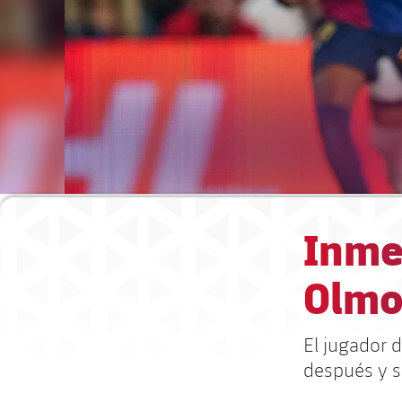
Inme
Olm
El jugador d
después y s