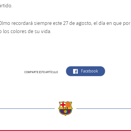
rtido.
Olmo recordará siempre este 27 de agosto, el día en que por
 los colores de su vida.
label.aria.facebook
Facebook
COMPARTE ESTE ARTÍCULO
a