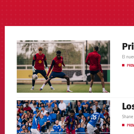
Pr
FCB Barcelona badge
El nue
PRI
Lo
FCB Barcelona badge
Shane 
PRI