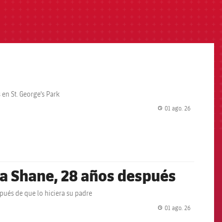
en St. George's Park
01 ago. 26
label.share.
k a Shane, 28 años después
pués de que lo hiciera su padre
01 ago. 26
label.share.