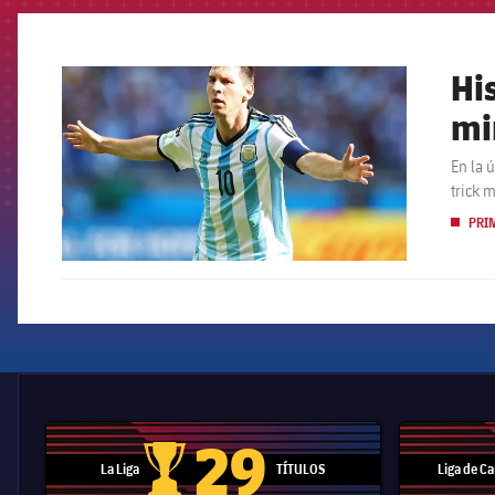
Hi
FCB Barcelona badge
mi
En la 
trick 
PRI
29
La Liga
TÍTULOS
Liga de 
Trofeo de La Liga