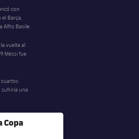
rancó con
 el Barça,
 Alfio Basile.
a vuelta al
79 Messi fue
 cuartos
 sufriría una
a Copa