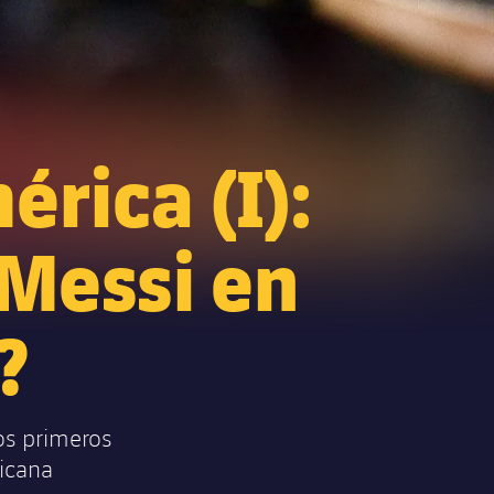
érica (I):
 Messi en
?
os primeros
icana