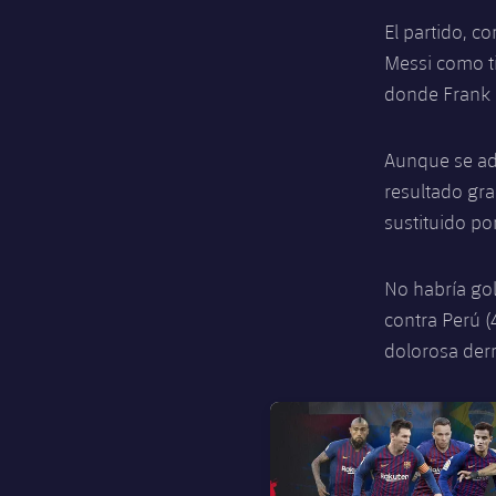
El partido, c
Messi como tit
donde Frank R
Aunque se ade
resultado gra
sustituido por
No habría gol
contra Perú (
dolorosa derr
FC Barcelona club badge