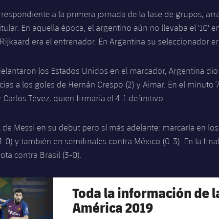
orrespondiente a la primera jornada de la fase de grupos, ar
ular. En aquella época, el argentino aún no llevaba el '10' en
ijkaard era el entrenador. En Argentina su seleccionador era
lantaron los Estados Unidos en el marcador, Argentina dio l
cias a los goles de Hernán Crespo (2) y Aimar. En el minuto 
 Carlos Tévez, quien firmaría el 4-1 definitivo.
 de Messi en su debut pero sí más adelante: marcaría en los
4-0) y también en semifinales contra México (0-3). En la final
ota contra Brasil (3-0).
Toda la información de l
América 2019