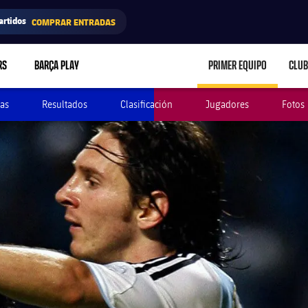
artidos
COMPRAR ENTRADAS
RS
BARÇA PLAY
PRIMER EQUIPO
CLUB
LABEL.ARIA.CARE
as
Resultados
Clasificación
Jugadores
Fotos