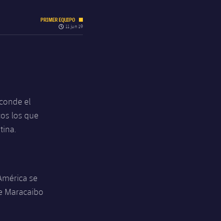
PRIMER EQUIPO
label.quiz.clock
11 jun 19
sconde el
cos los que
tina.
América se
de Maracaibo