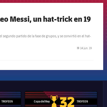
Leo Messi, un hat-trick en 19
 segundo partido de la fase de grupos, y se convirtió en el hat-
14 jun. 19
label.share.
32
TROFEOS
Copa del Rey
TROFEOS
 Mundial de Clubes
Copa del Rey