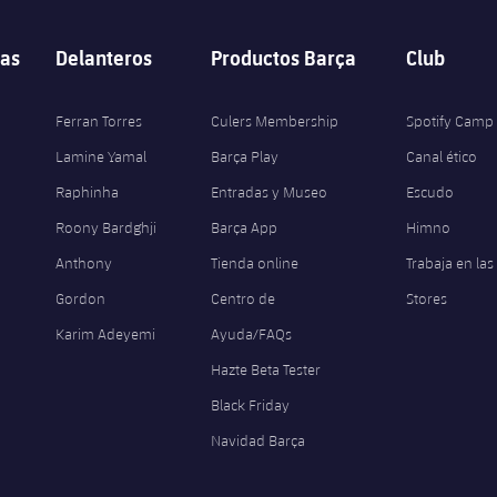
as
Delanteros
Productos Barça
Club
Ferran Torres
Culers Membership
Spotify Camp
Lamine Yamal
Barça Play
Canal ético
Raphinha
Entradas y Museo
Escudo
Roony Bardghji
Barça App
Himno
Anthony
Tienda online
Trabaja en las
Gordon
Centro de
Stores
Karim Adeyemi
Ayuda/FAQs
Hazte Beta Tester
Black Friday
Navidad Barça