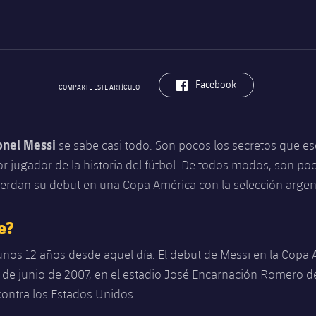
label.aria.facebook
Facebook
COMPARTE ESTE ARTÍCULO
onel Messi
se sabe casi todo. Son pocos los secretos que e
r jugador de la historia del fútbol. De todos modos, son po
erdan su debut en una Copa América con la selección argen
e?
nos 12 años desde aquel día. El debut de Messi en la Copa 
 de junio de 2007, en el estadio José Encarnación Romero 
contra los Estados Unidos.