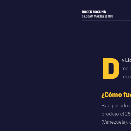
ROGER BOGUÑÁ
09:00AM MARTES 11 JUN.
D
Li
e
mejo
recu
¿Cómo fu
Han pasado u
produjo el 28
(Venezuela), 