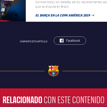
Conoce todos los detalles de los representantes az
que se disputa en Brasil
EL BARÇA EN LA COPA AMÉRICA 2019
FECHA DE PUBLICACIÓN
label.aria.facebook
Facebook
COMPARTE ESTE ARTÍCULO
RELACIONADO
CON ESTE CONTENIDO