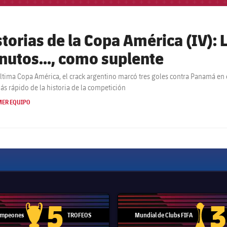
storias de la Copa América (IV): 
nutos..., como suplente
última Copa América, el crack argentino marcó tres goles contra Panamá en el
más rápido de la historia de la competición
MER EQUIPO
5
3
Campeones
TROFEOS
Mundial de Clubs FIFA
Trofeo de la Liga de Campeones
Trofeo del