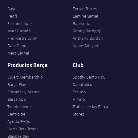
Gavi
Ferran Torres
Pedri
Lamine Yamal
Fermín López
Raphinha
Marc Casadó
Roony Bardghji
Frenkie de Jong
Anthony Gordon
Dani Olmo
Karim Adeyemi
Marc Bernal
Productos Barça
Club
Culers Membership
Spotify Camp Nou
Barça Play
Canal ético
Entradas y Museo
Escudo
Barça App
Himno
Tienda online
Trabaja en las Barça
Centro de
Stores
Ayuda/FAQs
Hazte Beta Tester
Black Friday