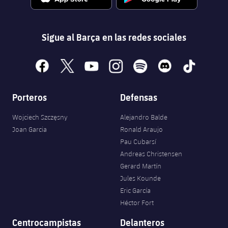
Sigue al Barça en las redes sociales
facebook
x
youtube
instagram
spotify
discord
tiktok
Porteros
Defensas
Wojciech Szczęsny
Alejandro Balde
Joan Garcia
Ronald Araujo
Pau Cubarsí
Andreas Christensen
Gerard Martín
Jules Kounde
Eric García
Héctor Fort
Centrocampistas
Delanteros