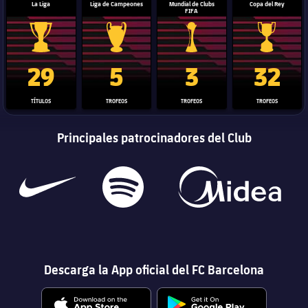
La Liga
Liga de Campeones
Mundial de Clubs
Copa del Rey
FIFA
Trofeo de La Liga
Trofeo de la Liga de Campeones
Trofeo del Mundial de Clube
Copa del 
29
5
3
32
TÍTULOS
TROFEOS
TROFEOS
TROFEOS
Principales patrocinadores del Club
Descarga la App oficial del FC Barcelona