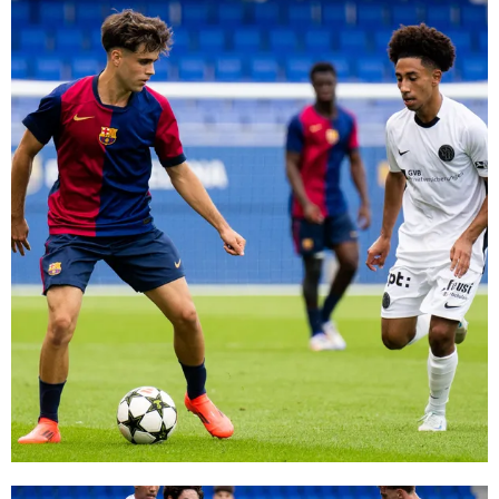
FC Barcelona club badge