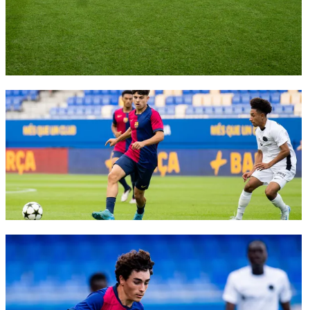
FC Barcelona club badge
FC Barcelona club badge