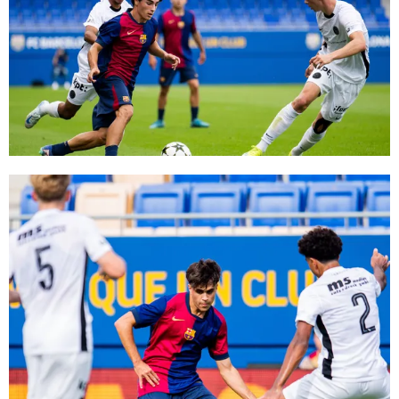
FC Barcelona club badge