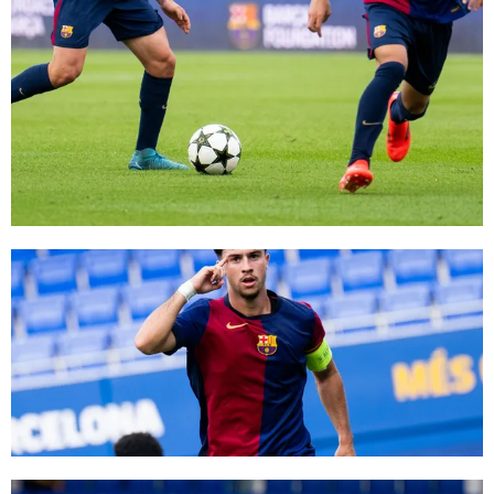
FC Barcelona club badge
FC Barcelona club badge