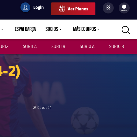
Login
ES
Ver Planes
filled-badge
user
Culers
www
ESPAI BARÇA
SOCIOS
MÁS EQUIPOS
TDOWN
LABEL.ARIA.CARETDOWN
LABEL.ARIA.CARETDOWN
LABEL.ARIA.CARETDOWN
UB12
SUB11 A
SUB11 B
SUB10 A
SUB10 B
4-2)
Fecha de publicación
01 oct 24