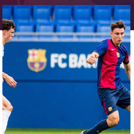
FC Barcelona club badge