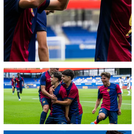
FC Barcelona club badge
FC Barcelona club badge