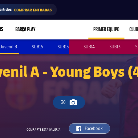
artidos
COMPRAR ENTRADAS
RS
BARÇA PLAY
PRIMER EQUIPO
CLUB
LABEL.ARIA.CARE
Juvenil B
SUB16
SUB15
SUB14
SUB13
S
enil A - Young Boys (
30
Icono de cámara
label.aria.facebook
Facebook
COMPARTE ESTA GALERÍA