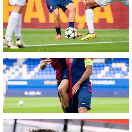
FC Barcelona club badge
FC Barcelona club badge