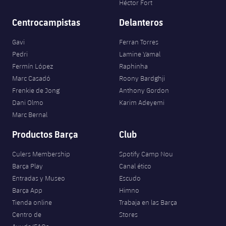
Héctor Fort
Centrocampistas
Delanteros
Gavi
Ferran Torres
Pedri
Lamine Yamal
Fermín López
Raphinha
Marc Casadó
Roony Bardghji
Frenkie de Jong
Anthony Gordon
Dani Olmo
Karim Adeyemi
Marc Bernal
Productos Barça
Club
Culers Membership
Spotify Camp Nou
Barça Play
Canal ético
Entradas y Museo
Escudo
Barça App
Himno
Tienda online
Trabaja en las Barça
Centro de
Stores