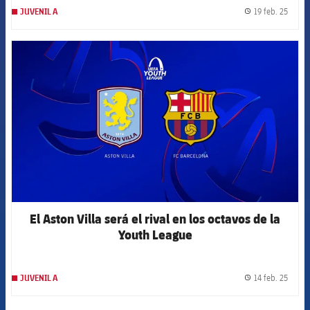
19 feb. 25
JUVENIL A
label.
FCB Barcelona badge
El Aston Villa será el rival en los octavos de la
Youth League
14 feb. 25
JUVENIL A
label.