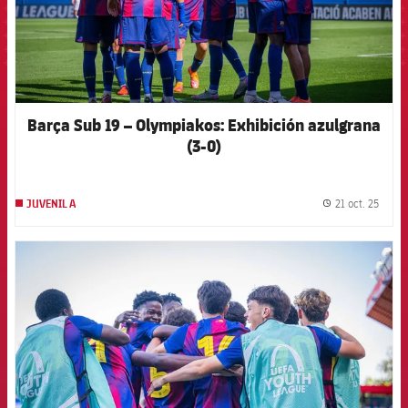
Barça Sub 19 – Olympiakos: Exhibición azulgrana
(3-0)
21 oct. 25
JUVENIL A
label.
FCB Barcelona badge