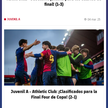
final! (1-3)
04 mar. 25
JUVENIL A
label.
FCB Barcelona badge
Juvenil A - Athletic Club: ¡Clasificados para la
Final Four de Copa! (2-1)