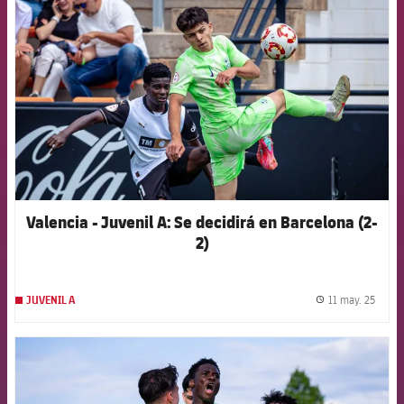
Valencia - Juvenil A: Se decidirá en Barcelona (2-
2)
11 may. 25
JUVENIL A
label.
FCB Barcelona badge