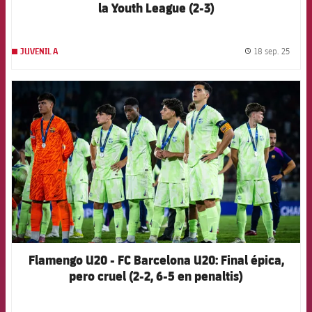
la Youth League (2-3)
18 sep. 25
JUVENIL A
label.
FCB Barcelona badge
Flamengo U20 - FC Barcelona U20: Final épica,
pero cruel (2-2, 6-5 en penaltis)