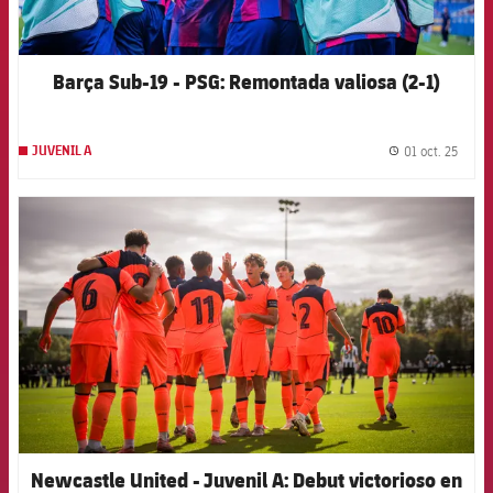
Barça Sub-19 - PSG: Remontada valiosa (2-1)
01 oct. 25
JUVENIL A
label.
FCB Barcelona badge
Newcastle United - Juvenil A: Debut victorioso en