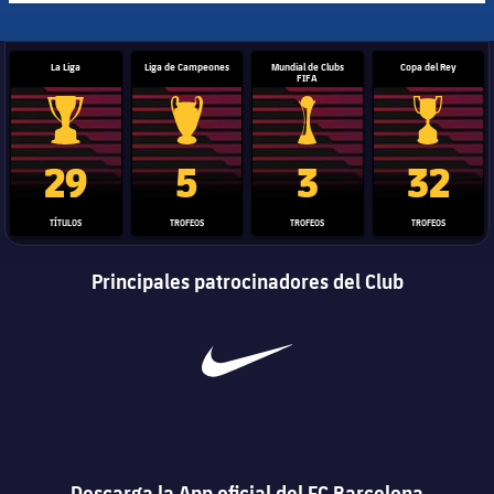
La Liga
Liga de Campeones
Mundial de Clubs
Copa del Rey
FIFA
Trofeo de La Liga
Trofeo de la Liga de Campeones
Trofeo del Mundial de Clube
Copa del 
29
5
3
32
TÍTULOS
TROFEOS
TROFEOS
TROFEOS
Principales patrocinadores del Club
Descarga la App oficial del FC Barcelona