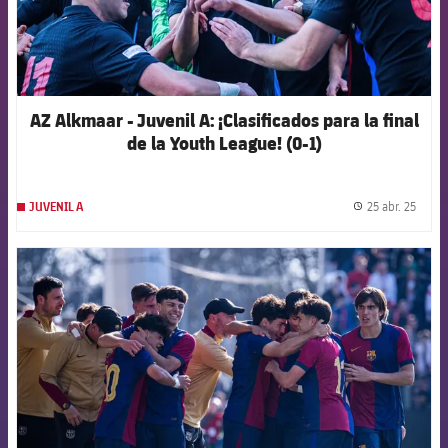
AZ Alkmaar - Juvenil A: ¡Clasificados para la final
de la Youth League! (0-1)
25 abr. 25
JUVENIL A
label.
FCB Barcelona badge