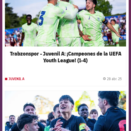
Trabzonspor - Juvenil A: ¡Campeones de la UEFA
Youth League! (1-4)
28 abr. 25
JUVENIL A
label.
FCB Barcelona badge