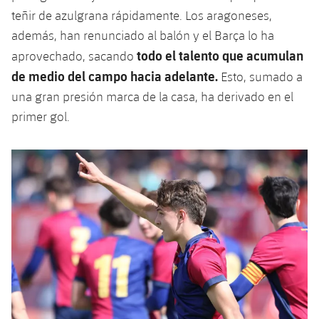
Servicios Médicos
Acreditaciones
teñir de azulgrana rápidamente. Los aragoneses,
además, han renunciado al balón y el Barça lo ha
Accesibilidad
Instalaciones
todo el talento que acumulan
aprovechado, sacando
de medio del campo hacia adelante.
Esto, sumado a
una gran presión marca de la casa, ha derivado en el
primer gol.