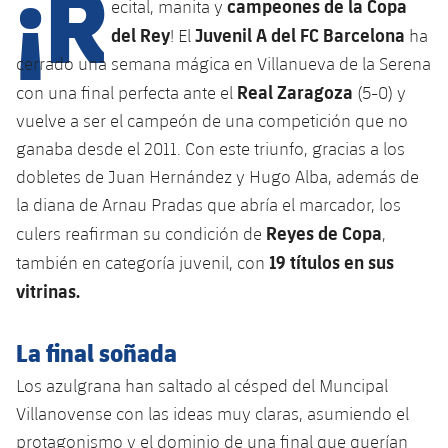
¡R
campeones de la Copa
ecital, manita y
del Rey
Juvenil A del FC Barcelona
! El
ha
cerrado una semana mágica en Villanueva de la Serena
plusicon
más
Real Zaragoza
con una final perfecta ante el
(5-0) y
Instalaciones
vuelve a ser el campeón de una competición que no
ganaba desde el 2011. Con este triunfo, gracias a los
Spotify Camp Nou
dobletes de Juan Hernández y Hugo Alba, además de
la diana de Arnau Pradas que abría el marcador, los
Palau Blaugrana
Reyes de Copa
culers reafirman su condición de
,
19 títulos en sus
también en categoría juvenil, con
Estadi Johan Cruyff
vitrinas.
Barça Cafe
La final soñada
plusicon
más
Los azulgrana han saltado al césped del Muncipal
Ciutat Esportiva
Servicios
Villanovense con las ideas muy claras, asumiendo el
plusicon
más
protagonismo y el dominio de una final que querían
La Masia