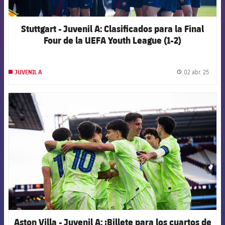
Stuttgart - Juvenil A: Clasificados para la Final
Four de la UEFA Youth League (1-2)
02 abr. 25
JUVENIL A
label.
FCB Barcelona badge
Aston Villa - Juvenil A: ¡Billete para los cuartos de