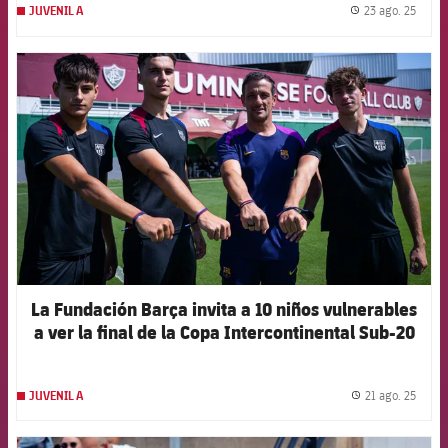
23 ago. 25
JUVENIL A
label.
FCB Barcelona badge
La Fundación Barça invita a 10 niños vulnerables
a ver la final de la Copa Intercontinental Sub-20
21 ago. 25
JUVENIL A
label.
FCB Barcelona badge