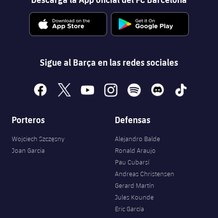
Sigue al Barça en las redes sociales
facebook
x
youtube
instagram
spotify
discord
tiktok
Porteros
Defensas
Wojciech Szczęsny
Alejandro Balde
Joan Garcia
Ronald Araujo
Pau Cubarsí
Andreas Christensen
Gerard Martín
Jules Kounde
Eric García