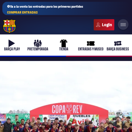
⚽Ya a la venta las entradas para los primeros partidos
COMPRAR ENTRADAS
FC Barcelona club badge
b-play
culers-ball
uniform
ticket-full
ticket-v
BARÇA PLAY
PRETEMPORADA
TIENDA
ENTRADAS Y MUSEO
BARÇA BUSINESS