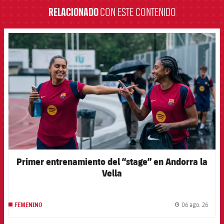
RELACIONADO
CON ESTE CONTENIDO
FCB Barcelona badge
Primer entrenamiento del “stage” en Andorra la
Vella
06 ago. 26
FEMENINO
label.