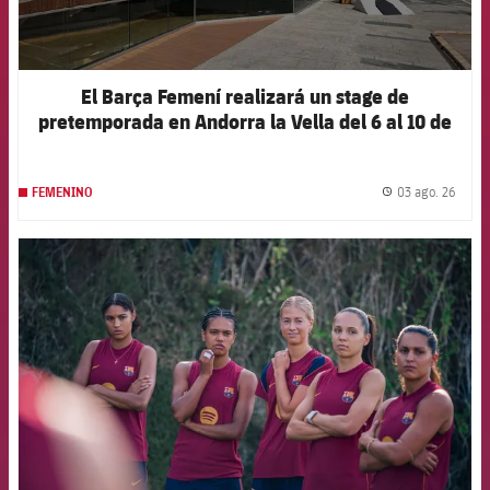
El Barça Femení realizará un stage de
pretemporada en Andorra la Vella del 6 al 10 de
agosto
03 ago. 26
FEMENINO
label.
FCB Barcelona badge