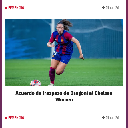
31 jul. 26
FEMENINO
label.
FCB Barcelona badge
Acuerdo de traspaso de Dragoni al Chelsea
Women
31 jul. 26
FEMENINO
label.