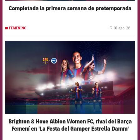
Completada la primera semana de pretemporada
01 ago. 26
FEMENINO
label.
FCB Barcelona badge
Brighton & Hove Albion Women FC, rival del Barça
Femení en 'La Festa del Gamper Estrella Damm'