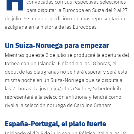
convocadas con sus respectivas selecciones
para disputar la Eurocopa en Suiza del 2 al 27
de julio. Se trata de la edición con más representación
plusicon
más
azulgrana en la historia de las Eurocopas.
Instalaciones
Un Suiza-Noruega para empezar
Spotify Camp Nou
Mientras que este 2 de julio se producirá la apertura del
torneo con un Islandia-Finlandia a las 18 horas, el
Palau Blaugrana
debut de las blaugranas no se hará esperar y será esta
misma noche en un Suiza-Noruega que se disputa a
Estadi Johan Cruyff
las 21 horas. La joven jugadora Sydney Schertenleib
representará a la selección anfitriona y tendrá como
Barça Cafe
rival a la selección noruega de Caroline Graham.
plusicon
más
Ciutat Esportiva
Servicios
España-Portugal, el plato fuerte
plusicon
más
La Masia
Iniciando el día 3 de julio con un Bélgica-Italia a las 18