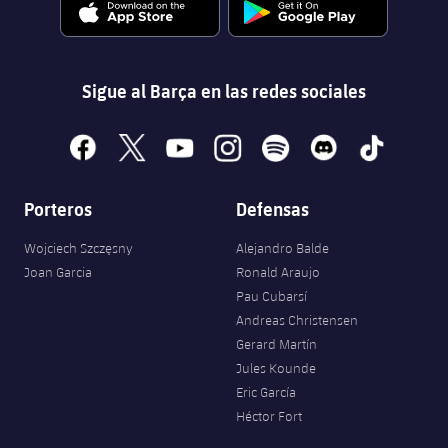
Sigue al Barça en las redes sociales
facebook
x
youtube
instagram
spotify
discord
tiktok
Porteros
Defensas
Wojciech Szczęsny
Alejandro Balde
Joan Garcia
Ronald Araujo
Pau Cubarsí
Andreas Christensen
Gerard Martín
Jules Kounde
Eric García
Héctor Fort