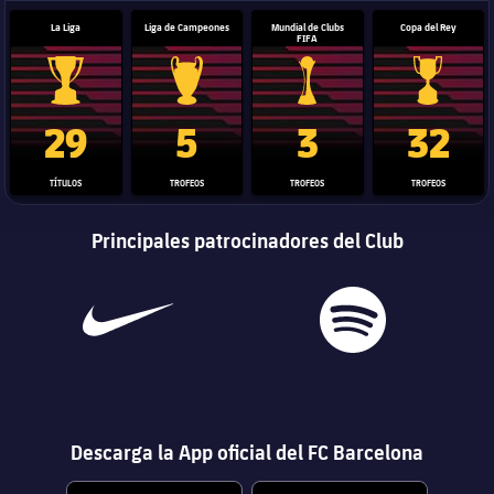
La Liga
Liga de Campeones
Mundial de Clubs
Copa del Rey
FIFA
Trofeo de La Liga
Trofeo de la Liga de Campeones
Trofeo del Mundial de Clube
Copa del 
29
5
3
32
TÍTULOS
TROFEOS
TROFEOS
TROFEOS
Principales patrocinadores del Club
Descarga la App oficial del FC Barcelona