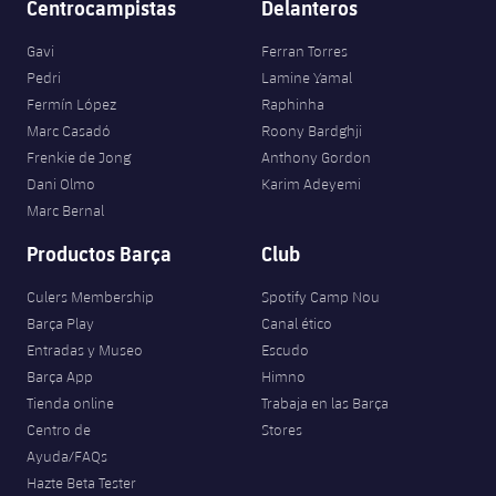
Centrocampistas
Delanteros
Gavi
Ferran Torres
Pedri
Lamine Yamal
Fermín López
Raphinha
Marc Casadó
Roony Bardghji
Frenkie de Jong
Anthony Gordon
Dani Olmo
Karim Adeyemi
Marc Bernal
Productos Barça
Club
Culers Membership
Spotify Camp Nou
Barça Play
Canal ético
Entradas y Museo
Escudo
Barça App
Himno
Tienda online
Trabaja en las Barça
Centro de
Stores
Ayuda/FAQs
Hazte Beta Tester