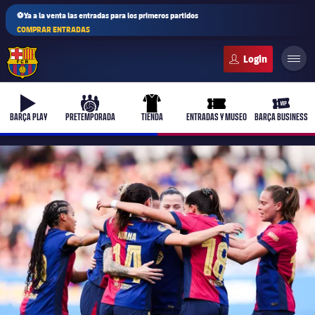
⚽Ya a la venta las entradas para los primeros partidos
COMPRAR ENTRADAS
FC Barcelona club badge
b-play
culers-ball
uniform
ticket-full
ticket-v
BARÇA PLAY
PRETEMPORADA
TIENDA
ENTRADAS Y MUSEO
BARÇA BUSINESS