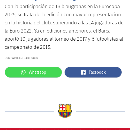
Con la participación de 18 blaugranas en la Eurocopa
2025, se trata de la edición con mayor representación
en la historia del club, superando a las 14 jugadoras de
la Euro 2022. Ya en ediciones anteriores, el Barça
aportó 10 jugadoras al torneo de 2017 y 6 futbolistas al
campeonato de 2013.
COMPARTE ESTE ARTÍCULO
label.aria.whatsapp
label.aria.facebook
Whatsapp
Facebook
label.aria.barcelona