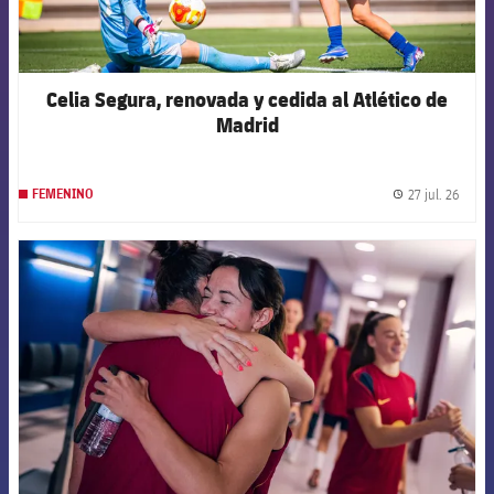
Celia Segura, renovada y cedida al Atlético de
Madrid
27 jul. 26
FEMENINO
label.
FCB Barcelona badge