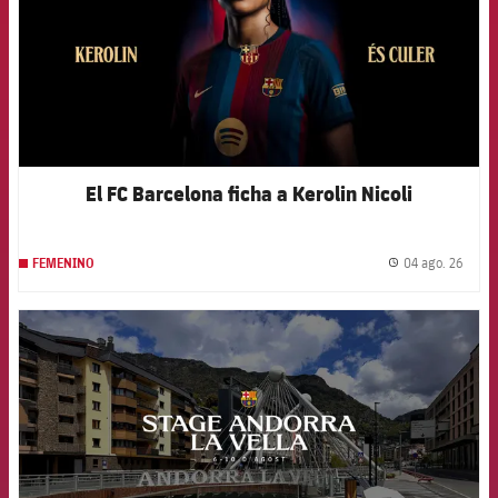
El FC Barcelona ficha a Kerolin Nicoli
04 ago. 26
FEMENINO
label.
FCB Barcelona badge