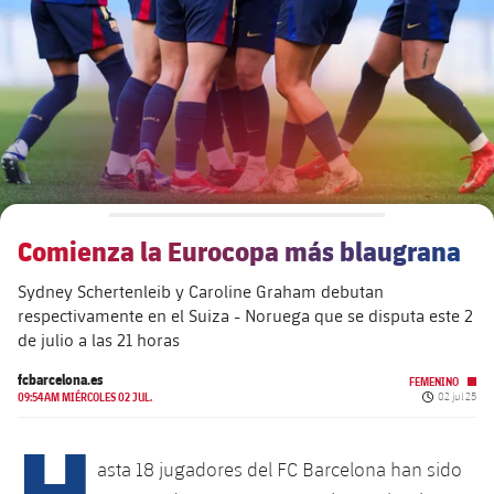
plusicon
más
Junta Directiva
plusicon
más
Estructura ejecutiva
Barça Academy
plusicon
más
Organigramas
Más que un club
chevron-right
label.aria.chevronright
Comienza la Eurocopa más blaugrana
Década a década
Sydney Schertenleib y Caroline Graham debutan
Órganos
Masia 360
chevron-right
label.aria.chevronright
Presidentes
respectivamente en el Suiza - Noruega que se disputa este 2
de julio a las 21 horas
Documents
La Masia
chevron-right
label.aria.chevronright
Jugadores de leyenda
fcbarcelona.es
FEMENINO
Fecha de pu
09:54AM MIÉRCOLES 02 JUL.
02 jul 25
Comisiones y órganos
H
Entrenadores
chevron-right
label.aria.chevronright
asta 18 jugadores del FC Barcelona han sido
Centro de documentación