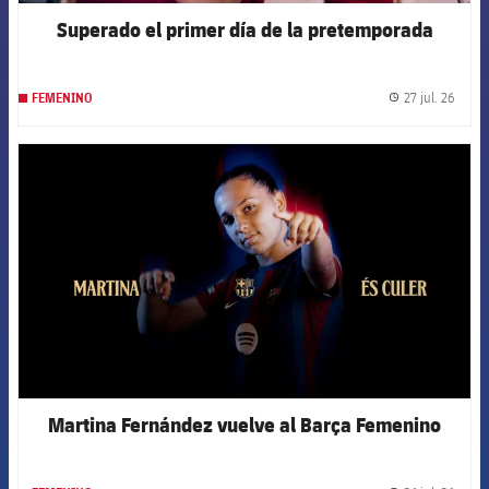
Superado el primer día de la pretemporada
27 jul. 26
FEMENINO
label.
FCB Barcelona badge
Martina Fernández vuelve al Barça Femenino