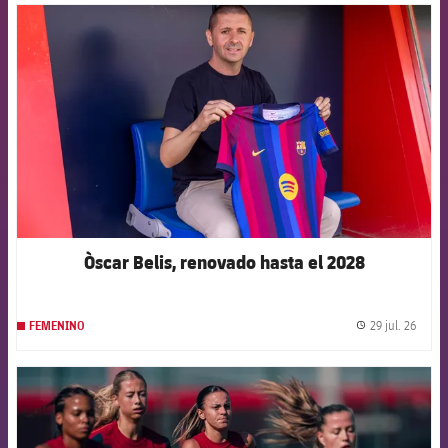
FCB Barcelona badge
Òscar Belis, renovado hasta el 2028
29 jul. 26
FEMENINO
label.
FCB Barcelona badge