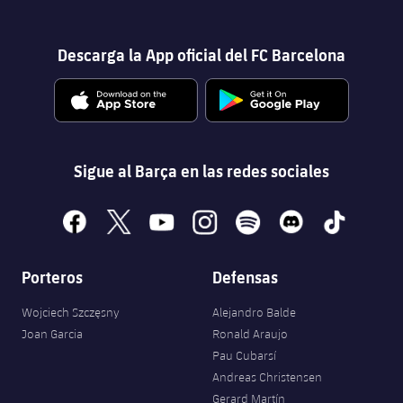
Descarga la App oficial del FC Barcelona
Sigue al Barça en las redes sociales
facebook
x
youtube
instagram
spotify
discord
tiktok
Porteros
Defensas
Wojciech Szczęsny
Alejandro Balde
Joan Garcia
Ronald Araujo
Pau Cubarsí
Andreas Christensen
Gerard Martín