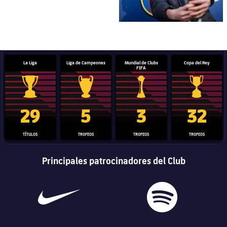
La Liga
Liga de Campeones
Mundial de Clubs
Copa del Rey
FIFA
Trofeo de La Liga
Trofeo de la Liga de Campeones
Trofeo del Mundial de Clube
Copa del 
29
5
3
32
TÍTULOS
TROFEOS
TROFEOS
TROFEOS
Principales patrocinadores del Club