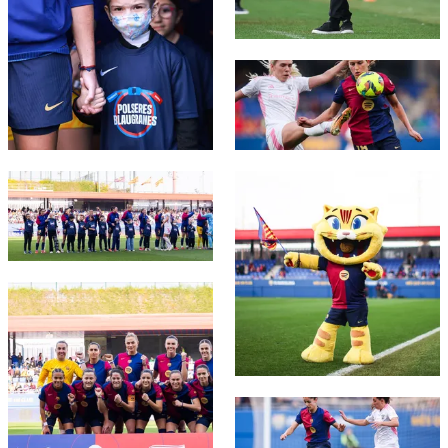
plusicon
más
FC Barcelona club badge
Instalaciones
Spotify Camp Nou
FC Barcelona club badge
FC Barcelona club badge
Palau Blaugrana
Estadi Johan Cruyff
FC Barcelona club badge
Barça Cafe
plusicon
más
Ciutat Esportiva
Servicios
FC Barcelona club badge
plusicon
más
La Masia