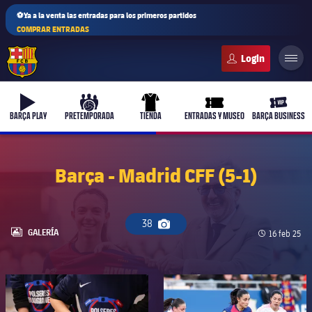
⚽Ya a la venta las entradas para los primeros partidos
COMPRAR ENTRADAS
FC Barcelona club badge
b-play
culers-ball
uniform
ticket-full
ticket-v
BARÇA PLAY
PRETEMPORADA
TIENDA
ENTRADAS Y MUSEO
BARÇA BUSINESS
Barça - Madrid CFF (5-1)
38
Icono de cámara
LABEL.ARIA.GALLERY
GALERÍA
Fecha de pu
16 feb 25
FC Barcelona club badge
FC Barcelona club badge