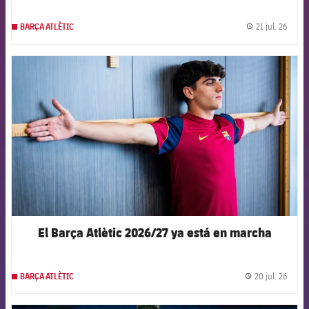
21 jul. 26
BARÇA ATLÈTIC
label.
FCB Barcelona badge
El Barça Atlètic 2026/27 ya está en marcha
20 jul. 26
BARÇA ATLÈTIC
label.