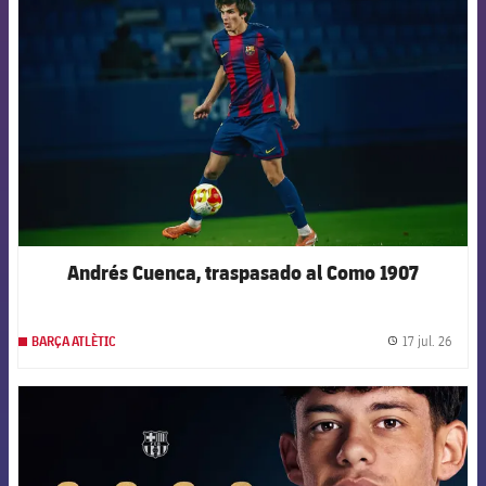
FCB Barcelona badge
Andrés Cuenca, traspasado al Como 1907
17 jul. 26
BARÇA ATLÈTIC
label.
FCB Barcelona badge