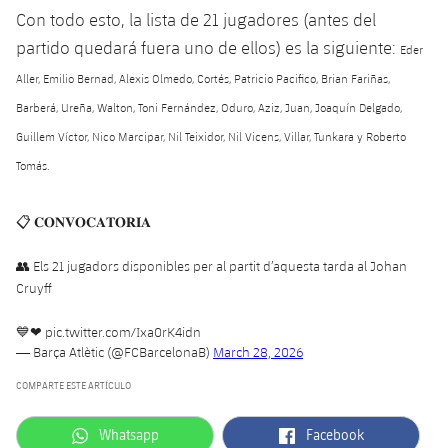
Con todo esto, la lista de 21 jugadores (antes del
partido quedará fuera uno de ellos) es la siguiente:
Eder
Aller, Emilio Bernad, Alexis Olmedo, Cortés, Patricio Pacifico, Brian Fariñas,
Barberá, Ureña, Walton, Toni Fernández, Oduro, Aziz, Juan, Joaquín Delgado,
Guillem Víctor, Nico Marcipar, Nil Teixidor, Nil Vicens, Villar, Tunkara y Roberto
Tomás.
📋 𝐂𝐎𝐍𝐕𝐎𝐂𝐀𝐓𝐎̀𝐑𝐈𝐀
👥 Els 21 jugadors disponibles per al partit d’aquesta tarda al Johan
Cruyff
💙❤
pic.twitter.com/Ixa0rK4idn
— Barça Atlètic (@FCBarcelonaB)
March 28, 2026
COMPARTE ESTE ARTÍCULO
label.aria.whatsapp
label.aria.facebook
Whatsapp
Facebook