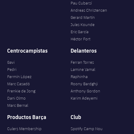
Pau Cubarsí
Andreas Christensen
Gerard Martín
Jules Kounde
Eric García
Héctor Fort
Centrocampistas
Delanteros
Gavi
Ferran Torres
Pedri
Lamine Yamal
Fermín López
Raphinha
Marc Casadó
Roony Bardghji
Frenkie de Jong
Anthony Gordon
Dani Olmo
Karim Adeyemi
Marc Bernal
Productos Barça
Club
Culers Membership
Spotify Camp Nou