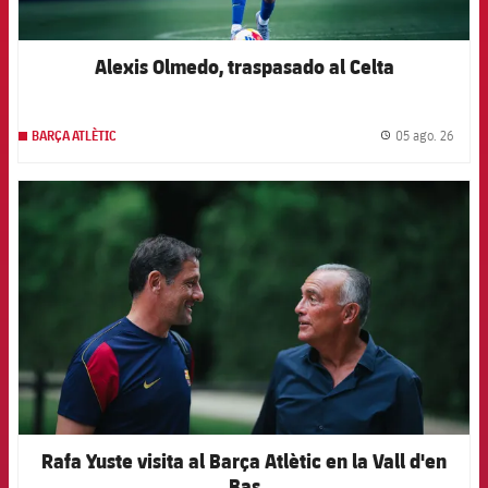
Alexis Olmedo, traspasado al Celta
05 ago. 26
BARÇA ATLÈTIC
label.
FCB Barcelona badge
Rafa Yuste visita al Barça Atlètic en la Vall d'en
Bas