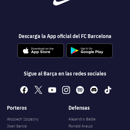
Descarga la App oficial del FC Barcelona
Sigue al Barça en las redes sociales
facebook
x
youtube
instagram
spotify
discord
tiktok
Porteros
Defensas
Wojciech Szczęsny
Alejandro Balde
Joan Garcia
Ronald Araujo