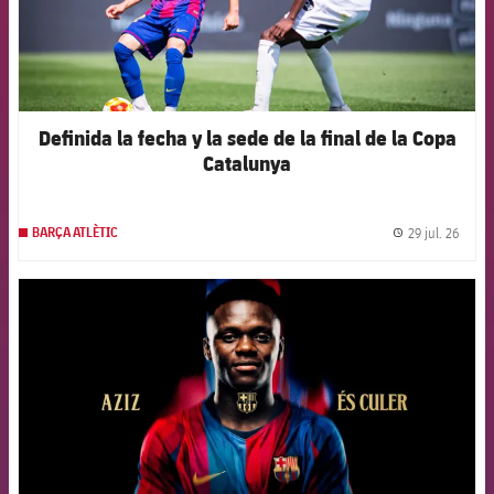
Definida la fecha y la sede de la final de la Copa
Catalunya
29 jul. 26
BARÇA ATLÈTIC
label.
FCB Barcelona badge