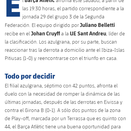
E
l
afronta este sábado, a partir de
las 19:30 horas, el partido correspondiente a la
jornada 29 del grupo 3 de la Segunda
plusicon
más
Juliano Belletti
Federación. El equipo dirigido por
Johan Cruyff
UE Sant Andreu
recibe en el
a la
, líder de
Instalaciones
la clasificación. Los azulgrana, por su parte, buscan
reaccionar tras la derrota a domicilio ante el Ibiza-Islas
Spotify Camp Nou
Pitiusas (1-0) y reencontrarse con el triunfo en casa.
Palau Blaugrana
Todo por decidir
Estadi Johan Cruyff
El filial azulgrana, séptimo con 42 puntos, afronta el
duelo con la necesidad de romper la dinámica de las
Barça Cafe
últimas jornadas, después de las derrotas en Eivissa y
plusicon
más
contra el Girona B (0-1). A sólo dos puntos de la zona
Ciutat Esportiva
Servicios
de Play-off, marcada por un Terrassa que es quinto con
plusicon
más
44, el Barça Atlètic tiene una buena oportunidad para
La Masia