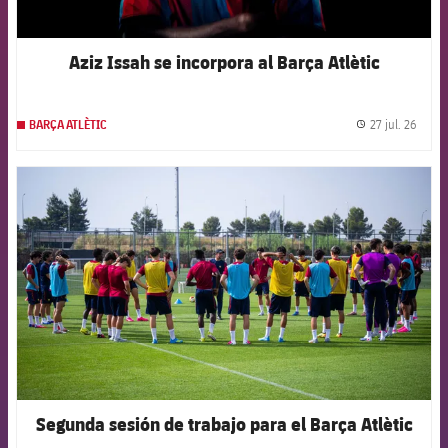
Aziz Issah se incorpora al Barça Atlètic
27 jul. 26
BARÇA ATLÈTIC
label.
FCB Barcelona badge
Segunda sesión de trabajo para el Barça Atlètic