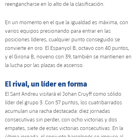
Servicios Médicos
reengancharse en lo alto de la clasificación.
Acreditaciones
Accesibilidad
Instalaciones
En un momento en el que la igualdad es máxima, con
varios equipos presionando para entrar en las
posiciones líderes, cualquier punto conseguido se
convierte en oro. El Espanyol B, octavo con 40 puntos,
y el Girona B, noveno con 39, también se mantienen en
la lucha por las plazas de ascenso.
El rival, un líder en forma
El Sant Andreu visitará el Johan Cruyff como sólido
líder del grupo 3. Con 57 puntos, los cuatribarrados
acumulan una racha destacada: diez jornadas
consecutivas sin perder, con ocho victorias y dos
empates, siete de estas victorias consecutivas. En la
última jornada, el conjunto barcelonés se impuso al