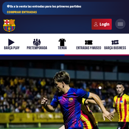
⚽Ya a la venta las entradas para los primeros partidos
COMPRAR ENTRADAS
FC Barcelona club badge
b-play
culers-ball
uniform
ticket-full
ticket-v
BARÇA PLAY
PRETEMPORADA
TIENDA
ENTRADAS Y MUSEO
BARÇA BUSINESS