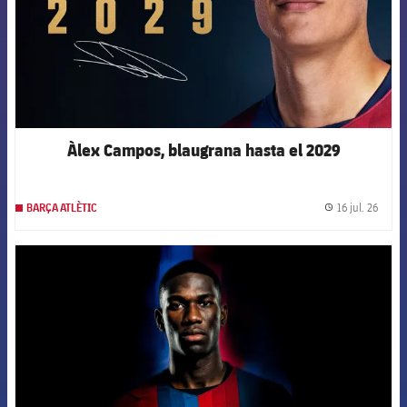
Àlex Campos, blaugrana hasta el 2029
16 jul. 26
BARÇA ATLÈTIC
label.
FCB Barcelona badge