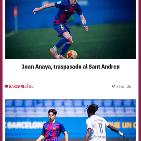
Joan Anaya, traspasado al Sant Andreu
29 jul. 26
BARÇA ATLÈTIC
label.
FCB Barcelona badge