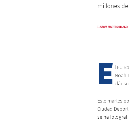
millones de
11:57AM MARTES 08 AGO.
E
l FC B
Noah D
cláusu
Este martes po
Ciudad Deporti
se ha fotograf