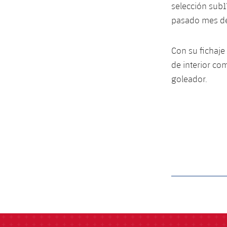
selección sub
pasado mes de 
Con su fichaje
de interior co
goleador.
label.aria.barcelon