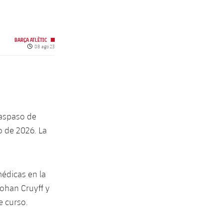
BARÇA ATLÈTIC
Fecha de publicación
08 ago 23
raspaso de
o de 2026. La
édicas en la
Johan Cruyff y
e curso.