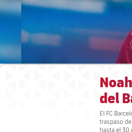
Noah
del B
El FC Barcel
traspaso de
hasta el 30