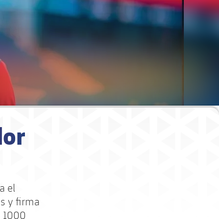
dor
a el
s y firma
e 1000