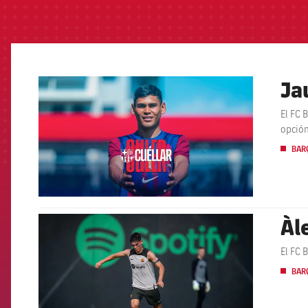
Ja
FCB Barcelona badge
El FC 
opción
BARÇ
Àl
FCB Barcelona badge
El FC 
BARÇ