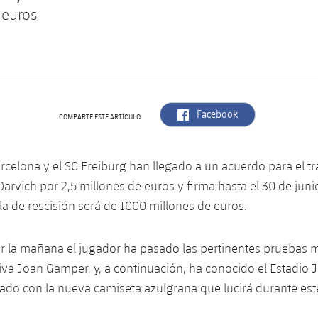
 euros
label.aria.facebook
Facebook
COMPARTE ESTE ARTÍCULO
arcelona y el SC Freiburg han llegado a un acuerdo para el t
arvich por 2,5 millones de euros y firma hasta el 30 de juni
la de rescisión será de 1000 millones de euros.
r la mañana el jugador ha pasado las pertinentes pruebas m
va Joan Gamper, y, a continuación, ha conocido el Estadio 
iado con la nueva camiseta azulgrana que lucirá durante est