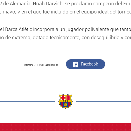
17 de Alemania, Noah Darvich, se proclamó campeón del Eur
mayo, y en el que fue incluido en el equipo ideal del torne
 el Barça Atlètic incorpora a un jugador polivalente que tant
mo de extremo, dotado técnicamente, con desequilibrio y con
label.aria.facebook
Facebook
COMPARTE ESTE ARTÍCULO
a