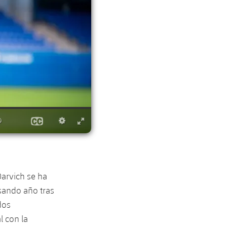
Darvich se ha
esando año tras
dos
l con la