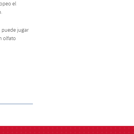
opeo el
o.
o puede jugar
 olfato