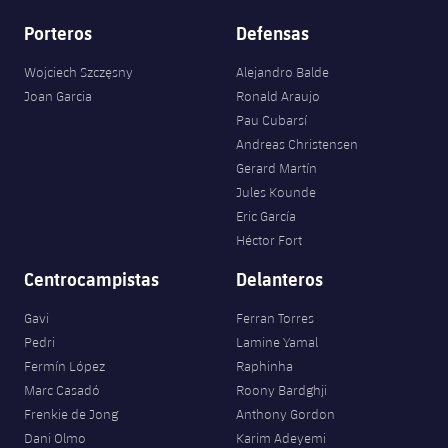
Porteros
Defensas
Wojciech Szczęsny
Alejandro Balde
Joan Garcia
Ronald Araujo
Pau Cubarsí
Andreas Christensen
Gerard Martín
Jules Kounde
Eric García
Héctor Fort
Centrocampistas
Delanteros
Gavi
Ferran Torres
Pedri
Lamine Yamal
Fermín López
Raphinha
Marc Casadó
Roony Bardghji
Frenkie de Jong
Anthony Gordon
Dani Olmo
Karim Adeyemi