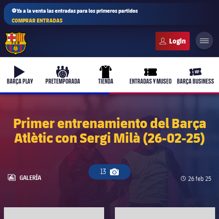
⚽Ya a la venta las entradas para los primeros partidos
COMPRAR ENTRADAS
FC Barcelona club badge
b-play
culers-ball
uniform
ticket-full
ticket-v
BARÇA PLAY
PRETEMPORADA
TIENDA
ENTRADAS Y MUSEO
BARÇA BUSINESS
Primer entrenamiento del Barça
Atlètic con Sergi Milà (26-02-25)
13
Icono de cámara
LABEL.ARIA.GALLERY
GALERÍA
Fecha de pu
26 feb 25
FC Barcelona club badge
FC Barcelona club badge