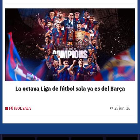
FCB Barcelona badge
La octava Liga de fútbol sala ya es del Barça
25 jun. 26
FÚTBOL SALA
label.
FORÇA BARÇA
288
label.aria.fire
Força Barça
label.aria.forcabarca