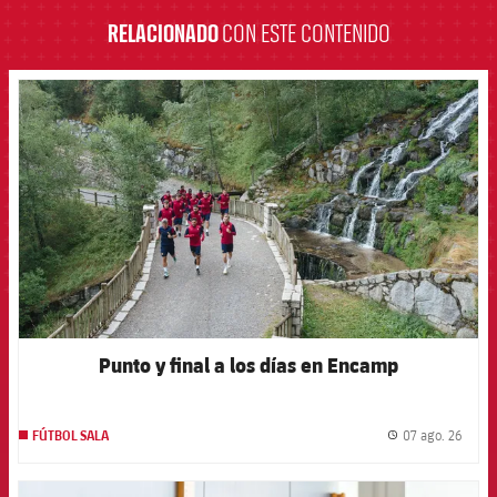
RELACIONADO
CON ESTE CONTENIDO
FCB Barcelona badge
Punto y final a los días en Encamp
07 ago. 26
FÚTBOL SALA
label.
FCB Barcelona badge