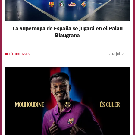
La Supercopa de España se jugará en el Palau
Blaugrana
14 jul. 26
FÚTBOL SALA
label.
FCB Barcelona badge