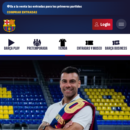
⚽Ya a la venta las entradas para los primeros partidos
COMPRAR ENTRADAS
FC Barcelona club badge
b-play
culers-ball
uniform
ticket-full
ticket-v
BARÇA PLAY
PRETEMPORADA
TIENDA
ENTRADAS Y MUSEO
BARÇA BUSINESS