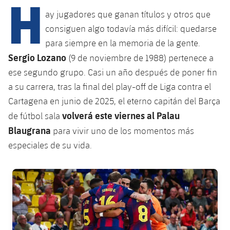
H
ay jugadores que ganan títulos y otros que
consiguen algo todavía más difícil: quedarse
plusicon
más
para siempre en la memoria de la gente.
Sergio Lozano
(9 de noviembre de 1988) pertenece a
Instalaciones
ese segundo grupo. Casi un año después de poner fin
a su carrera, tras la final del play-off de Liga contra el
Spotify Camp Nou
Cartagena en junio de 2025, el eterno capitán del Barça
volverá este viernes al Palau
de fútbol sala
Palau Blaugrana
Blaugrana
para vivir uno de los momentos más
Estadi Johan Cruyff
especiales de su vida.
Barça Cafe
FC Barcelona club badge
plusicon
más
Ciutat Esportiva
Servicios
plusicon
más
La Masia