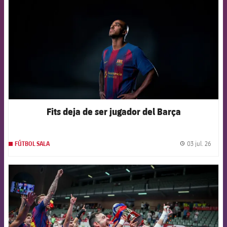
Fits deja de ser jugador del Barça
03 jul. 26
FÚTBOL SALA
label.
FCB Barcelona badge