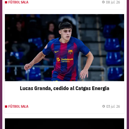
08 jul. 26
FÚTBOL SALA
label.
FCB Barcelona badge
Lucas Granda, cedido al Catgas Energia
03 jul. 26
FÚTBOL SALA
label.
FCB Barcelona badge