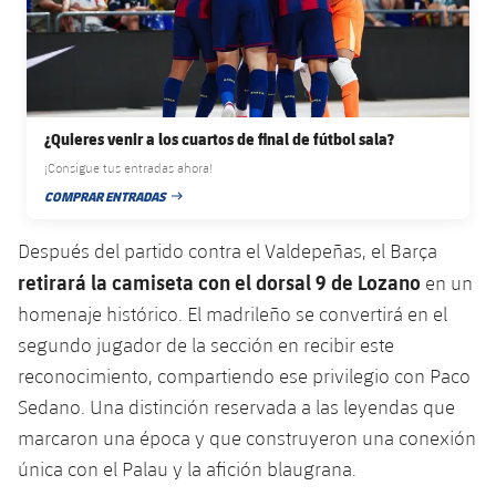
Servicios Médicos
Acreditaciones
Accesibilidad
Instalaciones
¿Quieres venir a los cuartos de final de fútbol sala?
¡Consigue tus entradas ahora!
COMPRAR ENTRADAS
FECHA DE PUBLICACIÓN
Después del partido contra el Valdepeñas, el Barça
retirará la camiseta con el dorsal 9 de Lozano
en un
homenaje histórico. El madrileño se convertirá en el
segundo jugador de la sección en recibir este
reconocimiento, compartiendo ese privilegio con Paco
Sedano. Una distinción reservada a las leyendas que
marcaron una época y que construyeron una conexión
única con el Palau y la afición blaugrana.