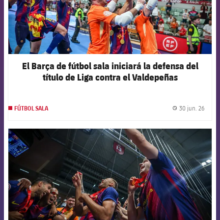
El Barça de fútbol sala iniciará la defensa del
título de Liga contra el Valdepeñas
30 jun. 26
FÚTBOL SALA
label.
FCB Barcelona badge