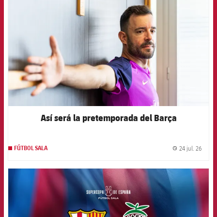
Así será la pretemporada del Barça
24 jul. 26
FÚTBOL SALA
label.
FCB Barcelona badge