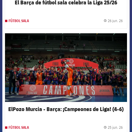
El Barça de fútbol sala celebra la Liga 25/26
26 jun. 26
FÚTBOL SALA
label.
FCB Barcelona badge
ElPozo Murcia - Barça: ¡Campeones de Liga! (4-6)
25 jun. 26
FÚTBOL SALA
label.