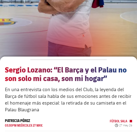
plusicon
más
Junta Directiva
plusicon
más
Estructura ejecutiva
Barça Academy
plusicon
más
Organigramas
Más que un club
chevron-right
label.aria.chevronright
Sergio Lozano: “El Barça y el Palau no
Década a década
son solo mi casa, son mi hogar”
Órganos
Masia 360
chevron-right
label.aria.chevronright
Presidentes
En una entrevista con los medios del Club, la leyenda del
Barça de fútbol sala habla de sus emociones antes de recibir
Documents
La Masia
chevron-right
label.aria.chevronright
Jugadores de leyenda
el homenaje más especial: la retirada de su camiseta en el
Palau Blaugrana
Comisiones y órganos
Entrenadores
chevron-right
label.aria.chevronright
PATRICIA PÉREZ
FÚTBOL SALA
Fecha de pub
03:30PM MIÉRCOLES 27 MAY.
27 may 26
Centro de documentación