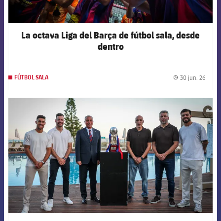
La octava Liga del Barça de fútbol sala, desde
dentro
30 jun. 26
FÚTBOL SALA
label.
FCB Barcelona badge