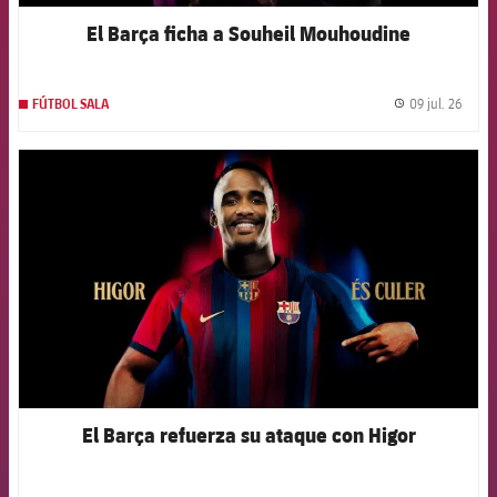
El Barça ficha a Souheil Mouhoudine
09 jul. 26
FÚTBOL SALA
label.
FCB Barcelona badge
El Barça refuerza su ataque con Higor