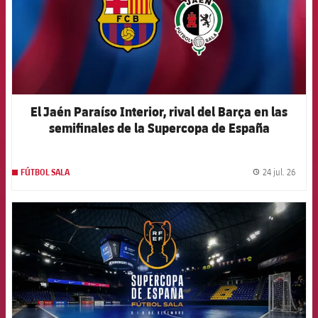
El Jaén Paraíso Interior, rival del Barça en las
semifinales de la Supercopa de España
24 jul. 26
FÚTBOL SALA
label.
FCB Barcelona badge