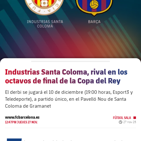
plusicon
más
Junta Directiva
plusicon
más
Estructura ejecutiva
Barça Academy
plusicon
más
Organigramas
Más que un club
chevron-right
label.aria.chevronright
Industrias Santa Coloma, rival en los
Década a década
octavos de final de la Copa del Rey
Órganos
Masia 360
chevron-right
label.aria.chevronright
Presidentes
El derbi se jugará el 10 de diciembre (19:00 horas, Esport3 y
Teledeporte), a partido único, en el Pavelló Nou de Santa
Documents
La Masia
chevron-right
label.aria.chevronright
Jugadores de leyenda
Coloma de Gramanet
www.fcbarcelona.es
Comisiones y órganos
FÚTBOL SALA
Entrenadores
chevron-right
label.aria.chevronright
Fecha de pub
12:47PM JUEVES 27 NOV.
27 nov 25
Centro de documentación