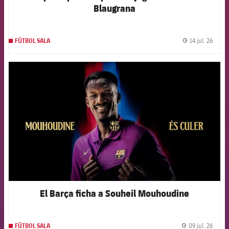
Blaugrana
14 jul. 26
FÚTBOL SALA
label.
FCB Barcelona badge
El Barça ficha a Souheil Mouhoudine
09 jul. 26
FÚTBOL SALA