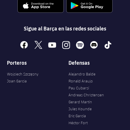
Sigue al Barça en las redes sociales
facebook
x
youtube
instagram
spotify
discord
tiktok
Porteros
Defensas
Wojciech Szczęsny
Alejandro Balde
Joan Garcia
Ronald Araujo
Pau Cubarsí
Andreas Christensen
Gerard Martín
Jules Kounde
Eric García
Héctor Fort