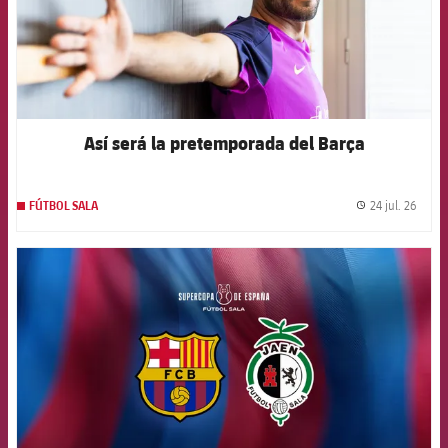
Así será la pretemporada del Barça
24 jul. 26
FÚTBOL SALA
label.
FCB Barcelona badge