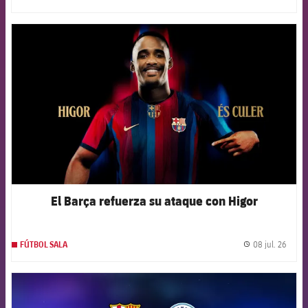
label.
FCB Barcelona badge
El Barça refuerza su ataque con Higor
08 jul. 26
FÚTBOL SALA
label.
FCB Barcelona badge