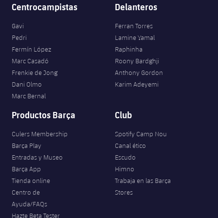
Centrocampistas
Delanteros
Gavi
Ferran Torres
Pedri
Lamine Yamal
Fermín López
Raphinha
Marc Casadó
Roony Bardghji
Frenkie de Jong
Anthony Gordon
Dani Olmo
Karim Adeyemi
Marc Bernal
Productos Barça
Club
Culers Membership
Spotify Camp Nou
Barça Play
Canal ético
Entradas y Museo
Escudo
Barça App
Himno
Tienda online
Trabaja en las Barça
Centro de
Stores
Ayuda/FAQs
Hazte Beta Tester