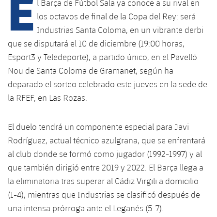
E
l Barça de Fútbol Sala ya conoce a su rival en
los octavos de final de la Copa del Rey: será
Industrias Santa Coloma, en un vibrante derbi
plusicon
más
que se disputará el 10 de diciembre (19:00 horas,
Esport3 y Teledeporte), a partido único, en el Pavelló
Instalaciones
Nou de Santa Coloma de Gramanet, según ha
Spotify Camp Nou
deparado el sorteo celebrado este jueves en la sede de
la RFEF, en Las Rozas.
Palau Blaugrana
El duelo tendrá un componente especial para Javi
Estadi Johan Cruyff
Rodríguez, actual técnico azulgrana, que se enfrentará
al club donde se formó como jugador (1992-1997) y al
Barça Cafe
que también dirigió entre 2019 y 2022. El Barça llega a
plusicon
más
la eliminatoria tras superar al Cádiz Virgili a domicilio
Ciutat Esportiva
(1-4), mientras que Industrias se clasificó después de
Servicios
plusicon
más
una intensa prórroga ante el Leganés (5-7).
La Masia