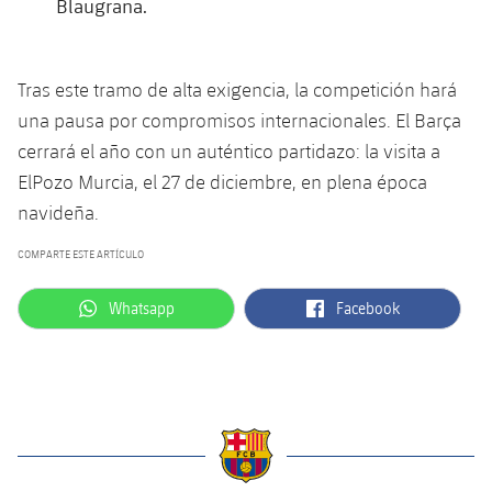
Blaugrana.
Tras este tramo de alta exigencia, la competición hará
una pausa por compromisos internacionales. El Barça
cerrará el año con un auténtico partidazo: la visita a
ElPozo Murcia, el 27 de diciembre, en plena época
navideña.
COMPARTE ESTE ARTÍCULO
label.aria.whatsapp
label.aria.facebook
Whatsapp
Facebook