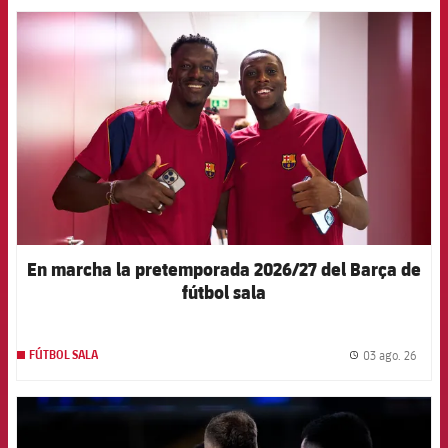
FCB Barcelona badge
En marcha la pretemporada 2026/27 del Barça de
fútbol sala
03 ago. 26
FÚTBOL SALA
label.
FCB Barcelona badge