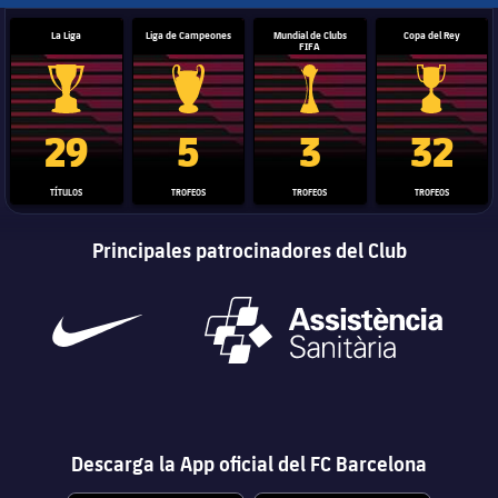
La Liga
Liga de Campeones
Mundial de Clubs
Copa del Rey
FIFA
Trofeo de La Liga
Trofeo de la Liga de Campeones
Trofeo del Mundial de Clube
Copa del 
29
5
3
32
TÍTULOS
TROFEOS
TROFEOS
TROFEOS
Principales patrocinadores del Club
Descarga la App oficial del FC Barcelona