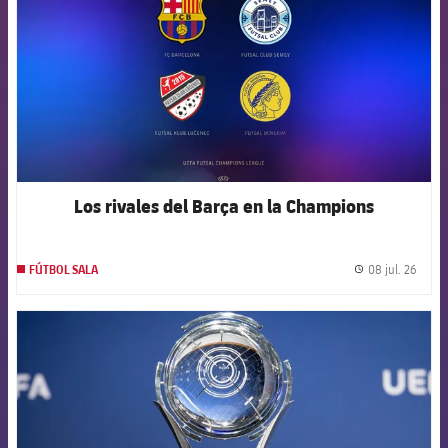
Los rivales del Barça en la Champions
08 jul. 26
FÚTBOL SALA
label.
FCB Barcelona badge