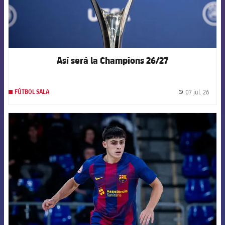
Así será la Champions 26/27
07 jul. 26
FÚTBOL SALA
label.
FCB Barcelona badge