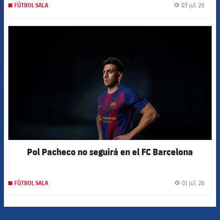
03 jul. 26
FÚTBOL SALA
label.
FCB Barcelona badge
Pol Pacheco no seguirá en el FC Barcelona
01 jul. 26
FÚTBOL SALA
label.