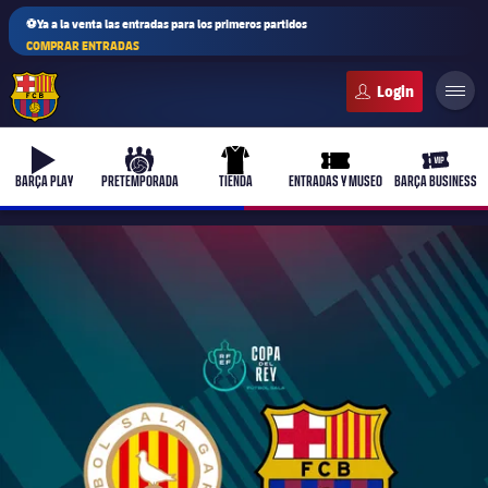
⚽Ya a la venta las entradas para los primeros partidos
COMPRAR ENTRADAS
FC Barcelona club badge
b-play
culers-ball
uniform
ticket-full
ticket-v
BARÇA PLAY
PRETEMPORADA
TIENDA
ENTRADAS Y MUSEO
BARÇA BUSINESS