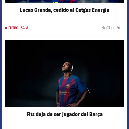
Lucas Granda, cedido al Catgas Energia
03 jul. 26
FÚTBOL SALA
label.
FCB Barcelona badge
Fits deja de ser jugador del Barça