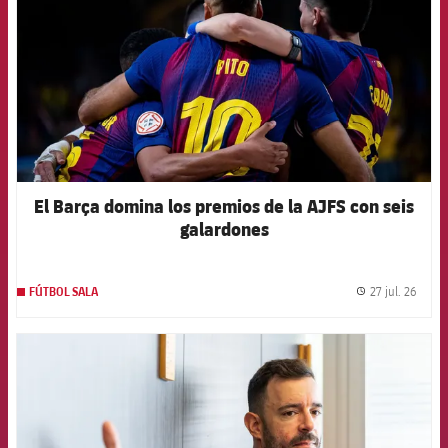
El Barça domina los premios de la AJFS con seis
galardones
27 jul. 26
FÚTBOL SALA
label.
FCB Barcelona badge