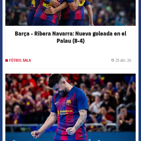
Barça - Ribera Navarra: Nueva goleada en el
Palau (8-4)
25 abr. 26
FÚTBOL SALA
label.
FCB Barcelona badge