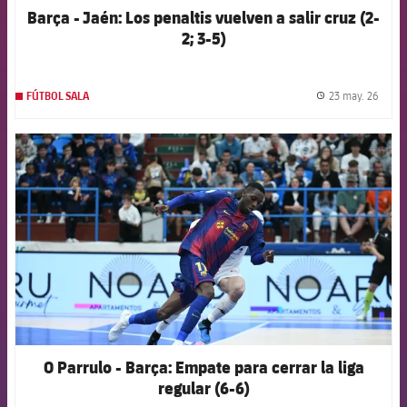
Barça - Jaén: Los penaltis vuelven a salir cruz (2-
2; 3-5)
23 may. 26
FÚTBOL SALA
label.
FCB Barcelona badge
O Parrulo - Barça: Empate para cerrar la liga
regular (6-6)