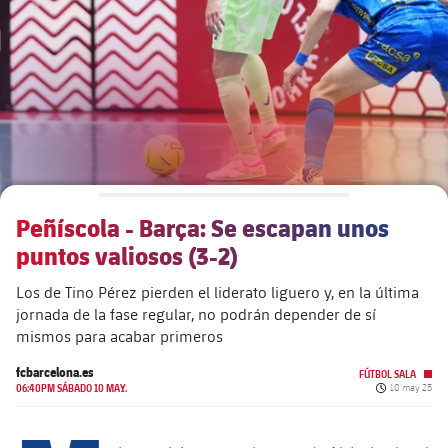
plusicon
más
Junta Directiva
plusicon
más
Estructura ejecutiva
Barça Academy
plusicon
más
Organigramas
Más que un club
chevron-right
label.aria.chevronright
Peñíscola - Barça: Se escapan unos
Década a década
puntos valiosos (3-2)
Órganos
Masia 360
chevron-right
label.aria.chevronright
Presidentes
Los de Tino Pérez pierden el liderato liguero y, en la última
jornada de la fase regular, no podrán depender de sí
Documents
La Masia
chevron-right
label.aria.chevronright
Jugadores de leyenda
mismos para acabar primeros
fcbarcelona.es
Comisiones y órganos
FÚTBOL SALA
Entrenadores
chevron-right
label.aria.chevronright
Fecha de pub
06:40PM SÁBADO 10 MAY.
10 may 25
Centro de documentación