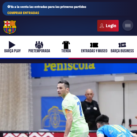
⚽Ya a la venta las entradas para los primeros partidos
COMPRAR ENTRADAS
FC Barcelona club badge
b-play
culers-ball
uniform
ticket-full
ticket-v
BARÇA PLAY
PRETEMPORADA
TIENDA
ENTRADAS Y MUSEO
BARÇA BUSINESS