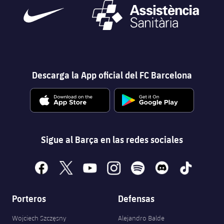
Descarga la App oficial del FC Barcelona
Sigue al Barça en las redes sociales
facebook
x
youtube
instagram
spotify
discord
tiktok
Porteros
Defensas
Wojciech Szczęsny
Alejandro Balde