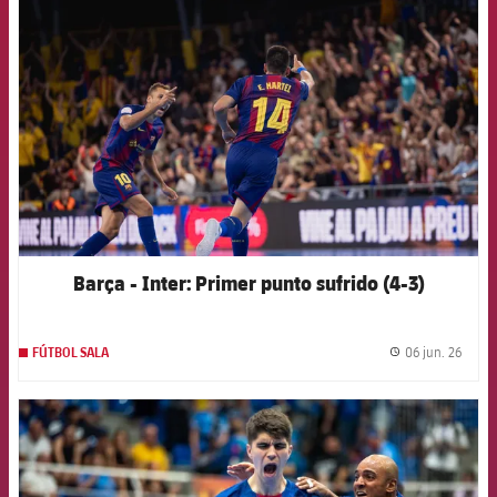
FCB Barcelona badge
Barça - Inter: Primer punto sufrido (4-3)
06 jun. 26
FÚTBOL SALA
label.
FCB Barcelona badge