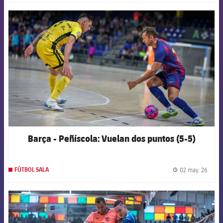
FCB Barcelona badge
Barça - Peñíscola: Vuelan dos puntos (5-5)
02 may. 26
FÚTBOL SALA
label.
FCB Barcelona badge