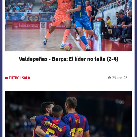
Valdepeñas - Barça: El líder no falla (2-4)
29 abr. 26
FÚTBOL SALA
label.
FCB Barcelona badge