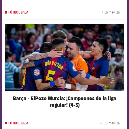
16 may. 26
FÚTBOL SALA
label.
FCB Barcelona badge
Barça - ElPozo Murcia: ¡Campeones de la liga
regular! (4-3)
08 may. 26
FÚTBOL SALA
label.