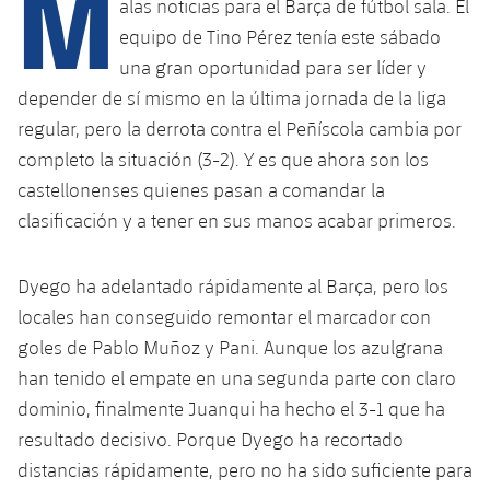
M
alas noticias para el Barça de fútbol sala. El
equipo de Tino Pérez tenía este sábado
una gran oportunidad para ser líder y
plusicon
más
depender de sí mismo en la última jornada de la liga
regular, pero la derrota contra el Peñíscola cambia por
Instalaciones
completo la situación (3-2). Y es que ahora son los
Spotify Camp Nou
castellonenses quienes pasan a comandar la
clasificación y a tener en sus manos acabar primeros.
Palau Blaugrana
Dyego ha adelantado rápidamente al Barça, pero los
Estadi Johan Cruyff
locales han conseguido remontar el marcador con
goles de Pablo Muñoz y Pani. Aunque los azulgrana
Barça Cafe
han tenido el empate en una segunda parte con claro
plusicon
más
dominio, finalmente Juanqui ha hecho el 3-1 que ha
Ciutat Esportiva
resultado decisivo. Porque Dyego ha recortado
Servicios
plusicon
más
distancias rápidamente, pero no ha sido suficiente para
La Masia