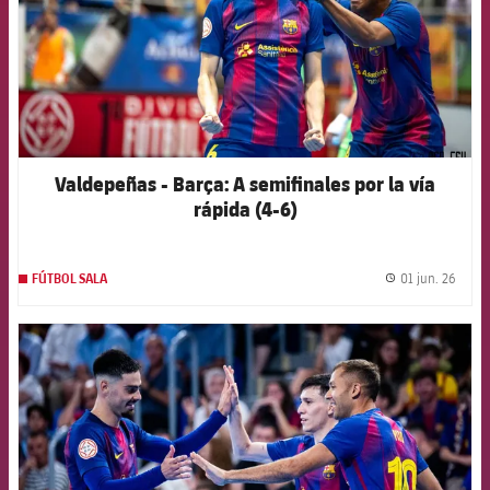
Valdepeñas - Barça: A semifinales por la vía
rápida (4-6)
01 jun. 26
FÚTBOL SALA
label.
FCB Barcelona badge