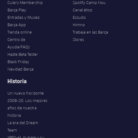
Culers Membership
Spotify Camp Nou
Barça Play
Canal ético
Entradas y Museo
Escudo
Barça App
Himno
Tienda online
Trabaja en las Barça
Centro de
Stores
Ayuda/FAQs
Hazte Beta Tester
Black Friday
Navidad Barça
Historia
Un nuevo horizonte
2008-20. Los mejores
años de nuestra
historia
La era del Dream
Team
1950-61. Kubala y su