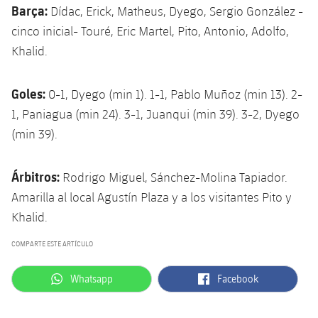
Barça:
Dídac, Erick, Matheus, Dyego, Sergio González -
cinco inicial- Touré, Eric Martel, Pito, Antonio, Adolfo,
Khalid.
Goles:
0-1, Dyego (min 1). 1-1, Pablo Muñoz (min 13). 2-
1, Paniagua (min 24). 3-1, Juanqui (min 39). 3-2, Dyego
(min 39).
Árbitros:
Rodrigo Miguel, Sánchez-Molina Tapiador.
Amarilla al local Agustín Plaza y a los visitantes Pito y
Khalid.
COMPARTE ESTE ARTÍCULO
label.aria.whatsapp
label.aria.facebook
Whatsapp
Facebook