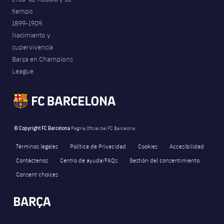
tiempo
1899-1909.
Nacimiento y
supervivencia
Barça en Champions
League
© Copyright FC Barcelona
Página Oficial del FC Barcelona
Términos legales
Política de Privacidad
Cookies
Accesibilidad
Contáctenos
Centro de ayuda/FAQs
Gestión del consentimiento
Consent choices
FORÇA BARÇA
376
label.aria.fire
Força Barça
label.aria.forcabarca