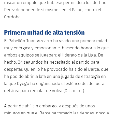
rascar un empate que hubiese permitido a los de Tino
Servicios Médicos
Acreditaciones
Pérez depender de sí mismos en el Palau, contra el
Accesibilidad
Córdoba.
Instalaciones
Primera mitad de alta tensión
El Pabellón Juan Vizcarro ha vivido una primera mitad
muy enérgica y emocionante, haciendo honor a lo que
ambos equipos se jugaban: el liderato de la Liga. De
hecho, 34 segundos ha necesitado el partido para
despertar. Quien lo ha provocado ha sido el Barça, que
ha podido abrir la lata en una jugada de estrategia en
la que Dyego ha enganchado el esférico desde fuera
del área para rematar de volea (0-1, min 1).
A partir de ahí, sin embargo, y después de unos
minutos en que el Barça ha tomado las riendas, poco a