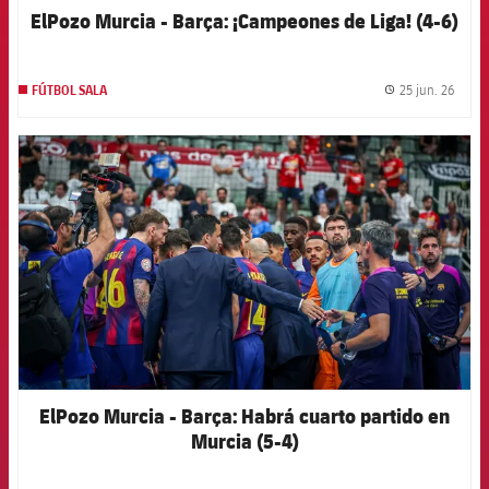
ElPozo Murcia - Barça: ¡Campeones de Liga! (4-6)
25 jun. 26
FÚTBOL SALA
label.
FCB Barcelona badge
ElPozo Murcia - Barça: Habrá cuarto partido en
Murcia (5-4)