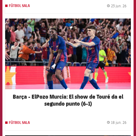
23 jun. 26
FÚTBOL SALA
label.
FCB Barcelona badge
Barça - ElPozo Murcia: El show de Touré da el
segundo punto (6-1)
18 jun. 26
FÚTBOL SALA
label.