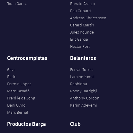
Joan Garcia
Ronald Araujo
Pau Cubarsí
Andreas Christensen
Gerard Martín
Jules Kounde
Eric García
Héctor Fort
Centrocampistas
Delanteros
Gavi
Ferran Torres
Pedri
Lamine Yamal
Fermín López
Raphinha
Marc Casadó
Roony Bardghji
Frenkie de Jong
Anthony Gordon
Dani Olmo
Karim Adeyemi
Marc Bernal
Productos Barça
Club