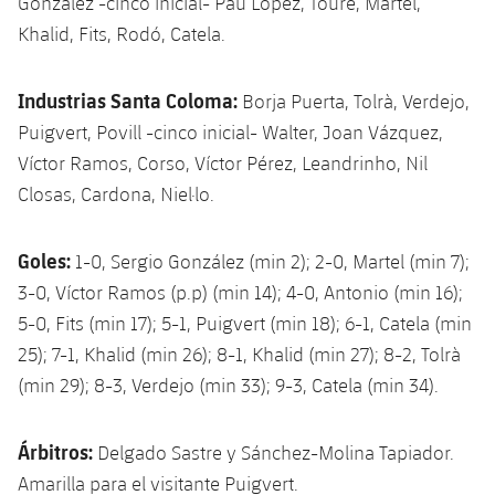
González -cinco inicial- Pau López, Touré, Martel,
Khalid, Fits, Rodó, Catela.
Industrias Santa Coloma:
Borja Puerta, Tolrà, Verdejo,
Puigvert, Povill -cinco inicial- Walter, Joan Vázquez,
Víctor Ramos, Corso, Víctor Pérez, Leandrinho, Nil
Closas, Cardona, Niel·lo.
Goles:
1-0, Sergio González (min 2); 2-0, Martel (min 7);
3-0, Víctor Ramos (p.p) (min 14); 4-0, Antonio (min 16);
5-0, Fits (min 17); 5-1, Puigvert (min 18); 6-1, Catela (min
25); 7-1, Khalid (min 26); 8-1, Khalid (min 27); 8-2, Tolrà
(min 29); 8-3, Verdejo (min 33); 9-3, Catela (min 34).
Árbitros:
Delgado Sastre y Sánchez-Molina Tapiador.
Amarilla para el visitante Puigvert.