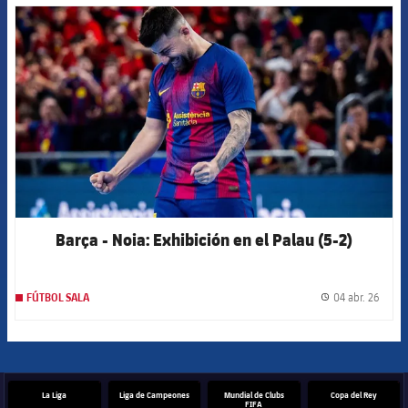
FCB Barcelona badge
Barça - Noia: Exhibición en el Palau (5-2)
04 abr. 26
FÚTBOL SALA
label.
La Liga
Liga de Campeones
Mundial de Clubs
Copa del Rey
FIFA