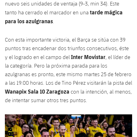
nuevo seis unidades de ventaja (9-3, min 34). Este
tarde mágica
tanto ha cerrado el marcador en una
para los azulgranas
.
Con esta importante victoria, el Barça se sitúa con 39
puntos tras encadenar dos triunfos consecutivos, éste
Inter Movistar
y el logrado en el campo del
, el líder de
la categoría. Pero la próxima parada para los
azulgranas es pronto, este mismo martes 25 de febrero
a las 19:00 horas. Los de Tino Pérez visitarán la pista del
Wanapix Sala 10 Zaragoza
con la intención, al menos,
de intentar sumar otros tres puntos.
Anterior
label.aria.chevronleft
Siguiente
label.aria.