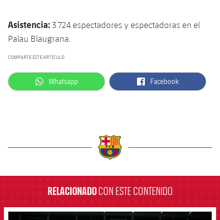
Asistencia:
3.724 espectadores y espectadoras en el
Palau Blaugrana.
COMPARTE ESTE ARTÍCULO
label.aria.whatsapp
label.aria.facebook
Whatsapp
Facebook
label.aria.barcelona
RELACIONADO
CON ESTE CONTENIDO
FCB Barcelona badge