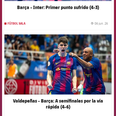
Barça - Inter: Primer punto sufrido (4-3)
06 jun. 26
FÚTBOL SALA
label.
FCB Barcelona badge
Valdepeñas - Barça: A semifinales por la vía
rápida (4-6)