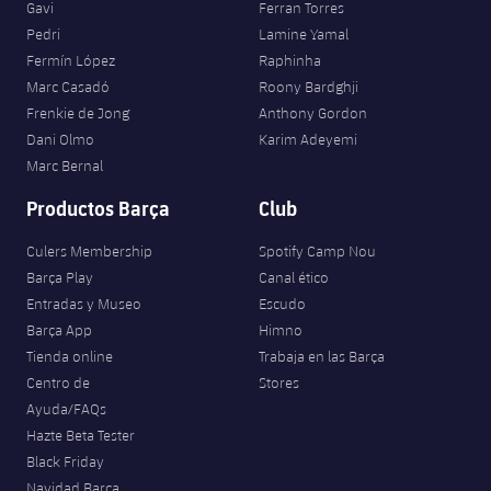
Gavi
Ferran Torres
Pedri
Lamine Yamal
Fermín López
Raphinha
Marc Casadó
Roony Bardghji
Frenkie de Jong
Anthony Gordon
Dani Olmo
Karim Adeyemi
Marc Bernal
Productos Barça
Club
Culers Membership
Spotify Camp Nou
Barça Play
Canal ético
Entradas y Museo
Escudo
Barça App
Himno
Tienda online
Trabaja en las Barça
Centro de
Stores
Ayuda/FAQs
Hazte Beta Tester
Black Friday
Navidad Barça