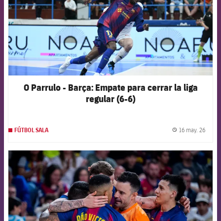
O Parrulo - Barça: Empate para cerrar la liga
regular (6-6)
16 may. 26
FÚTBOL SALA
label.
FCB Barcelona badge