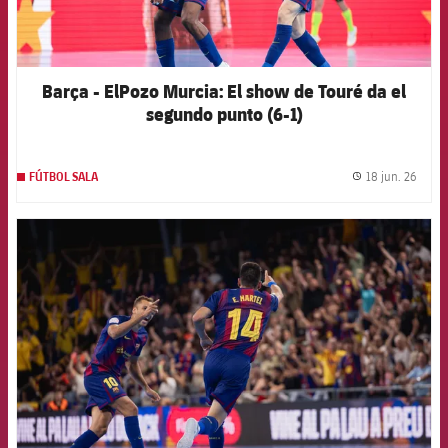
Barça - ElPozo Murcia: El show de Touré da el
segundo punto (6-1)
18 jun. 26
FÚTBOL SALA
label.
FCB Barcelona badge