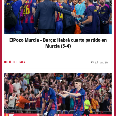
ElPozo Murcia - Barça: Habrá cuarto partido en
Murcia (5-4)
23 jun. 26
FÚTBOL SALA
label.
FCB Barcelona badge