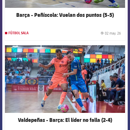
Barça - Peñíscola: Vuelan dos puntos (5-5)
02 may. 26
FÚTBOL SALA
label.
FCB Barcelona badge
Valdepeñas - Barça: El líder no falla (2-4)