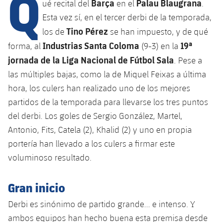
Q
Barça
Palau Blaugrana
ué recital del
en el
.
Esta vez sí, en el tercer derbi de la temporada,
Tino Pérez
los de
se han impuesto, y de qué
plusicon
más
Industrias Santa Coloma
19ª
forma, al
(9-3) en la
Instalaciones
jornada de la Liga Nacional de Fútbol Sala
. Pese a
las múltiples bajas, como la de Miquel Feixas a última
Spotify Camp Nou
hora, los culers han realizado uno de los mejores
partidos de la temporada para llevarse los tres puntos
Palau Blaugrana
del derbi. Los goles de Sergio González, Martel,
Antonio, Fits, Catela (2), Khalid (2) y uno en propia
Estadi Johan Cruyff
portería han llevado a los culers a firmar este
voluminoso resultado.
Barça Cafe
plusicon
más
Gran inicio
Ciutat Esportiva
Servicios
Derbi es sinónimo de partido grande... e intenso. Y
plusicon
más
ambos equipos han hecho buena esta premisa desde
La Masia