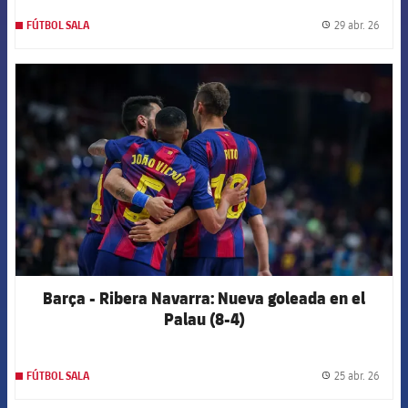
29 abr. 26
FÚTBOL SALA
label.
FCB Barcelona badge
Barça - Ribera Navarra: Nueva goleada en el
Palau (8-4)
25 abr. 26
FÚTBOL SALA
label.