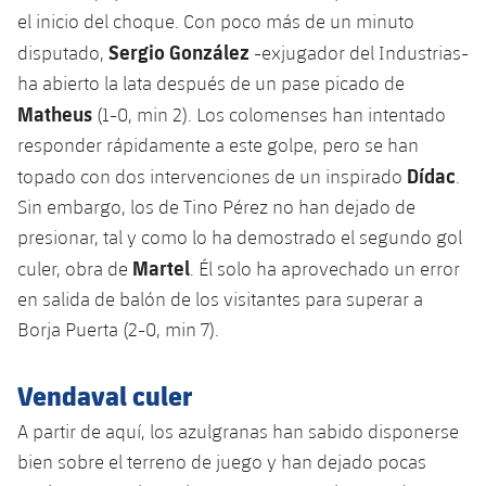
Servicios Médicos
Acreditaciones
el inicio del choque. Con poco más de un minuto
Sergio González
disputado,
-exjugador del Industrias-
Accesibilidad
Instalaciones
ha abierto la lata después de un pase picado de
Matheus
(1-0, min 2). Los colomenses han intentado
responder rápidamente a este golpe, pero se han
Dídac
topado con dos intervenciones de un inspirado
.
Sin embargo, los de Tino Pérez no han dejado de
presionar, tal y como lo ha demostrado el segundo gol
Martel
culer, obra de
. Él solo ha aprovechado un error
en salida de balón de los visitantes para superar a
Borja Puerta (2-0, min 7).
Vendaval culer
A partir de aquí, los azulgranas han sabido disponerse
bien sobre el terreno de juego y han dejado pocas