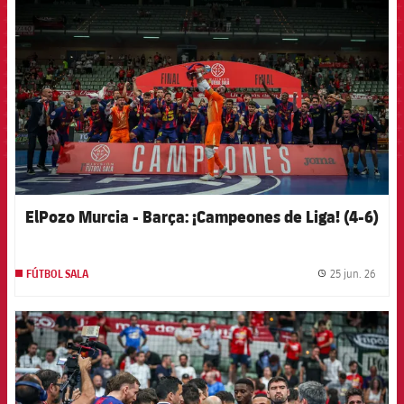
ElPozo Murcia - Barça: ¡Campeones de Liga! (4-6)
25 jun. 26
FÚTBOL SALA
label.
FCB Barcelona badge