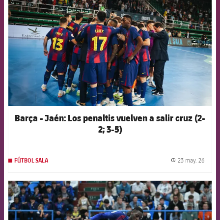
Barça - Jaén: Los penaltis vuelven a salir cruz (2-
2; 3-5)
23 may. 26
FÚTBOL SALA
label.
FCB Barcelona badge