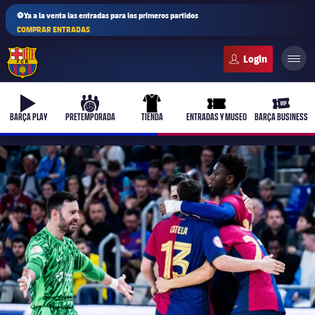
⚽Ya a la venta las entradas para los primeros partidos
COMPRAR ENTRADAS
FC Barcelona club badge
b-play
culers-ball
uniform
ticket-full
ticket-v
BARÇA PLAY
PRETEMPORADA
TIENDA
ENTRADAS Y MUSEO
BARÇA BUSINESS