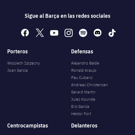
Sigue al Barça en las redes sociales
facebook
x
youtube
instagram
spotify
discord
tiktok
Porteros
Defensas
Wojciech Szczęsny
Alejandro Balde
Joan Garcia
Ronald Araujo
Pau Cubarsí
Andreas Christensen
Gerard Martín
Jules Kounde
Eric García
Héctor Fort
Centrocampistas
Delanteros