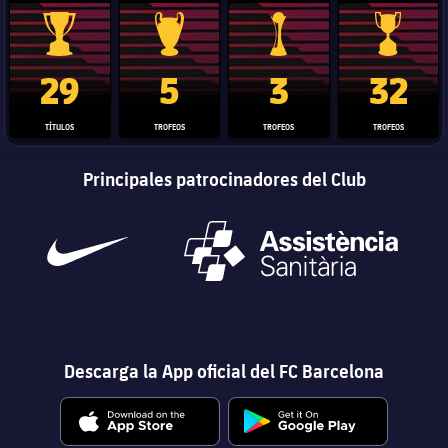
Trofeo de La Liga
Trofeo de la Liga de Campeones
Trofeo del Mundial de Clube
Copa del 
29
5
3
32
TÍTULOS
TROFEOS
TROFEOS
TROFEOS
Principales patrocinadores del Club
Descarga la App oficial del FC Barcelona