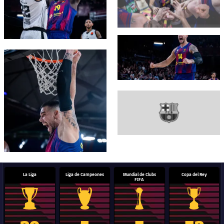
FC Barcelona club badge
FC Barcelona club badge
FC Barcelona club badge
La Liga
Liga de Campeones
Mundial de Clubs
Copa del Rey
FIFA
Trofeo de La Liga
Trofeo de la Liga de Campeones
Trofeo del Mundial de Clube
Copa del 