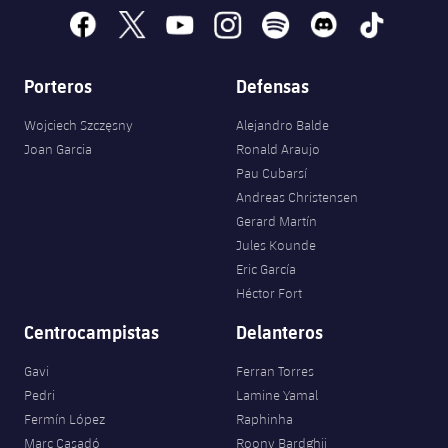
facebook
x
youtube
instagram
spotify
discord
tiktok
Porteros
Defensas
Wojciech Szczęsny
Alejandro Balde
Joan Garcia
Ronald Araujo
Pau Cubarsí
Andreas Christensen
Gerard Martín
Jules Kounde
Eric García
Héctor Fort
Centrocampistas
Delanteros
Gavi
Ferran Torres
Pedri
Lamine Yamal
Fermín López
Raphinha
Marc Casadó
Roony Bardghji