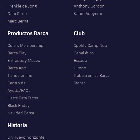
Frenkie de Jong
Anthony Gordon
Dani Olmo
Karim Adeyemi
Marc Bernal
Productos Barça
Club
Culers Membership
Spotify Camp Nou
Barça Play
Canal ético
Entradas y Museo
Escudo
Barça App
Himno
Tienda online
Trabaja en las Barça
Centro de
Stores
Ayuda/FAQs
Hazte Beta Tester
Black Friday
Navidad Barça
Historia
Un nuevo horizonte