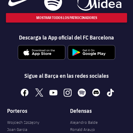
MOSTRAR TODOS LOS PATROCINADORES
Descarga la App oficial del FC Barcelona
Sigue al Barça en las redes sociales
facebook
x
youtube
instagram
spotify
discord
tiktok
Porteros
Defensas
Wojciech Szczęsny
Alejandro Balde
Joan Garcia
Ronald Araujo