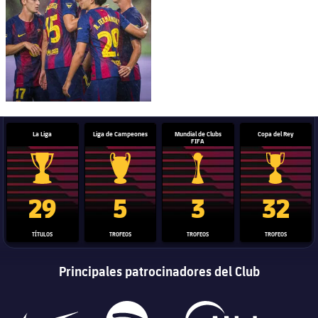
La Liga
Liga de Campeones
Mundial de Clubs
Copa del Rey
FIFA
Trofeo de La Liga
Trofeo de la Liga de Campeones
Trofeo del Mundial de Clube
Copa del 
29
5
3
32
TÍTULOS
TROFEOS
TROFEOS
TROFEOS
Principales patrocinadores del Club