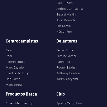
Pau Cubarsí
Andreas Christensen
Gerard Martín
Jules Kounde
Eric García
Héctor Fort
Centrocampistas
Delanteros
Gavi
Ferran Torres
Pedri
Lamine Yamal
Fermín López
Raphinha
Marc Casadó
Roony Bardghji
Frenkie de Jong
Anthony Gordon
Dani Olmo
Karim Adeyemi
Marc Bernal
Productos Barça
Club
Culers Membership
Spotify Camp Nou