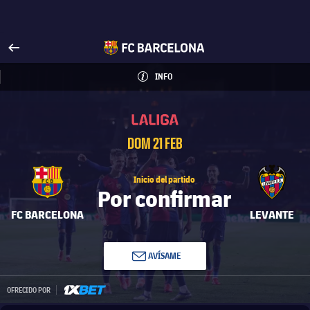
Visita FCBarcelona.es
arrow-right
fcbarcelona-with-name
INFO
INFORMACIÓN
INFO
La Liga
La Liga
DOM 21 FEB
Inicio del partido
Por confirmar
FC BARCELONA
LEVANTE
AVÍSAME
1xbet-multi
OFRECIDO POR