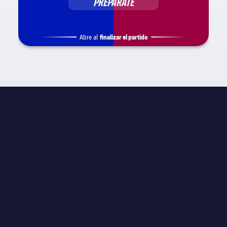
PREPÁRATE
finalizar el partido
Abre al
INFORMACIÓN DE PARTIDO
La Liga
JORNADA
Jornada 25
ÁRBITRO
N/A