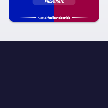
PREPÁRATE
finalizar el partido
Abre al
INFORMACIÓN DE PARTIDO
La Liga
JORNADA
Jornada 20
ÁRBITRO
N/A