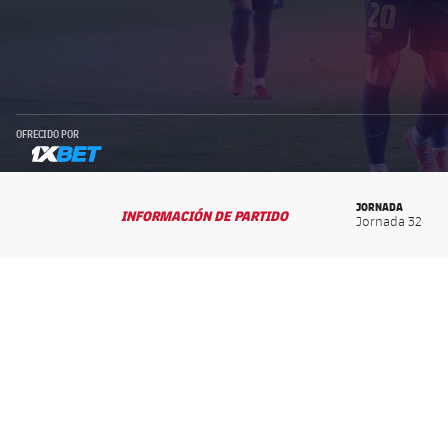
OFRECIDO POR
1xbet-multi
JORNADA
INFORMACIÓN DE PARTIDO
Jornada 32
La Liga
La Liga