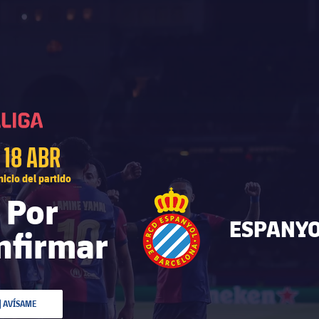
La Liga
La Liga
18 ABR
nicio del partido
Por
ESPANY
nfirmar
AVÍSAME