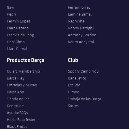
Gavi
Ferran Torres
Pedri
Lamine Yamal
Fermín López
Raphinha
Marc Casadó
Roony Bardghji
Frenkie de Jong
Anthony Gordon
Dani Olmo
Karim Adeyemi
Marc Bernal
Productos Barça
Club
Culers Membership
Spotify Camp Nou
Barça Play
Canal ético
Entradas y Museo
Escudo
Barça App
Himno
Tienda online
Trabaja en las Barça
Centro de
Stores
Ayuda/FAQs
Hazte Beta Tester
Black Friday