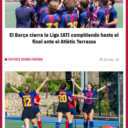
El Barça cierra la Liga IATI compitiendo hasta el
final ante el Atlètic Terrassa
26 may. 26
HOCKEY SOBRE HIERBA
label.
FCB Barcelona badge