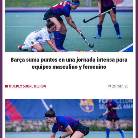
Barça suma puntos en una jornada intensa para
equipos masculino y femenino
26 mar. 26
HOCKEY SOBRE HIERBA
label.
FCB Barcelona badge