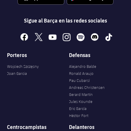
Sigue al Barça en las redes sociales
facebook
x
youtube
instagram
spotify
discord
tiktok
Porteros
Defensas
Wojciech Szczęsny
Alejandro Balde
Joan Garcia
Ronald Araujo
Pau Cubarsí
Andreas Christensen
Gerard Martín
Jules Kounde
Eric García
Héctor Fort
Centrocampistas
Delanteros