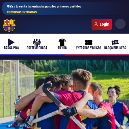
⚽Ya a la venta las entradas para los primeros partidos
COMPRAR ENTRADAS
FC Barcelona club badge
b-play
culers-ball
uniform
ticket-full
ticket-v
BARÇA PLAY
PRETEMPORADA
TIENDA
ENTRADAS Y MUSEO
BARÇA BUSINESS