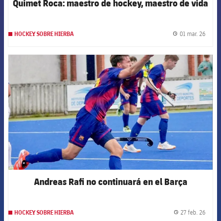
Quimet Roca: maestro de hockey, maestro de vida
01 mar. 26
HOCKEY SOBRE HIERBA
label.
FCB Barcelona badge
Andreas Rafi no continuará en el Barça
27 feb. 26
HOCKEY SOBRE HIERBA
label.