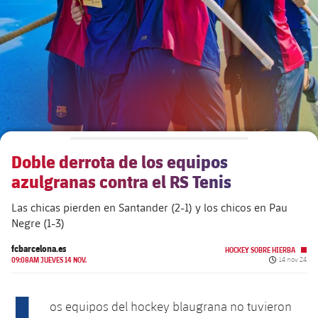
plusicon
más
Junta Directiva
plusicon
más
Estructura ejecutiva
Barça Academy
plusicon
más
Organigramas
Más que un club
chevron-right
label.aria.chevronright
Doble derrota de los equipos
Década a década
azulgranas contra el RS Tenis
Órganos
Masia 360
chevron-right
label.aria.chevronright
Presidentes
Las chicas pierden en Santander (2-1) y los chicos en Pau
Negre (1-3)
Documents
La Masia
chevron-right
label.aria.chevronright
Jugadores de leyenda
fcbarcelona.es
HOCKEY SOBRE HIERBA
Fecha de pub
09:08AM JUEVES 14 NOV.
14 nov 24
Comisiones y órganos
Entrenadores
chevron-right
label.aria.chevronright
L
os equipos del hockey blaugrana no tuvieron
Centro de documentación