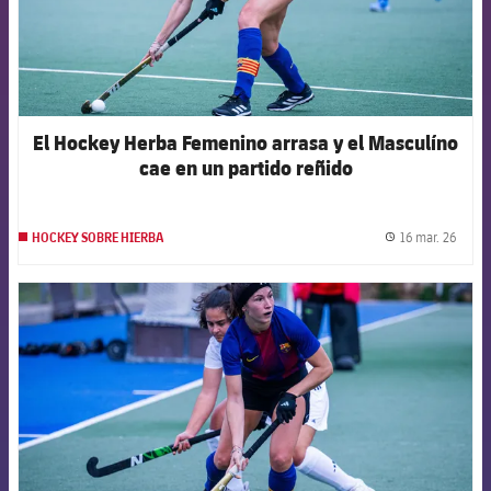
El Hockey Herba Femenino arrasa y el Masculíno
cae en un partido reñido
16 mar. 26
HOCKEY SOBRE HIERBA
label.
FCB Barcelona badge