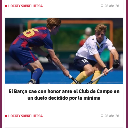
28 abr. 26
HOCKEY SOBRE HIERBA
label.
FCB Barcelona badge
El Barça cae con honor ante el Club de Campo en
un duelo decidido por la mínima
28 abr. 26
HOCKEY SOBRE HIERBA
label.