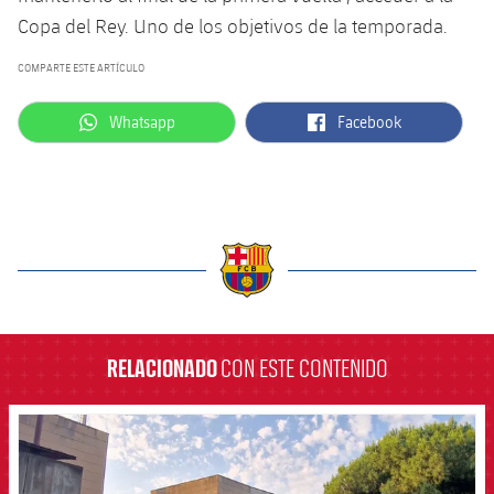
Copa del Rey. Uno de los objetivos de la temporada.
COMPARTE ESTE ARTÍCULO
label.aria.whatsapp
label.aria.facebook
Whatsapp
Facebook
label.aria.barcelona
RELACIONADO
CON ESTE CONTENIDO
FCB Barcelona badge