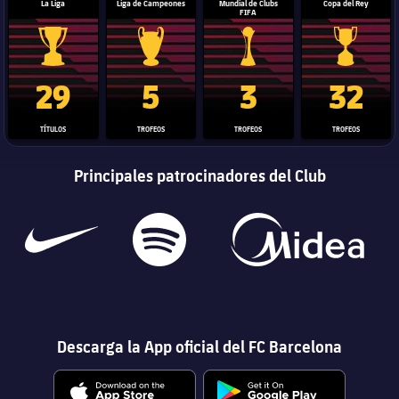
La Liga
Liga de Campeones
Mundial de Clubs
Copa del Rey
FIFA
Trofeo de La Liga
Trofeo de la Liga de Campeones
Trofeo del Mundial de Clube
Copa del 
29
5
3
32
TÍTULOS
TROFEOS
TROFEOS
TROFEOS
Principales patrocinadores del Club
Descarga la App oficial del FC Barcelona