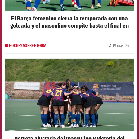
El Barça femenino cierra la temporada con una
goleada y el masculino compite hasta el final en
Sant Cugat
19 may. 26
HOCKEY SOBRE HIERBA
label.
FCB Barcelona badge
Derrota ajustada del masculino y victoria del