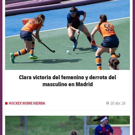
FCB Barcelona badge
Clara victoria del femenino y derrota del
masculino en Madrid
20 abr. 26
HOCKEY SOBRE HIERBA
label.
FCB Barcelona badge