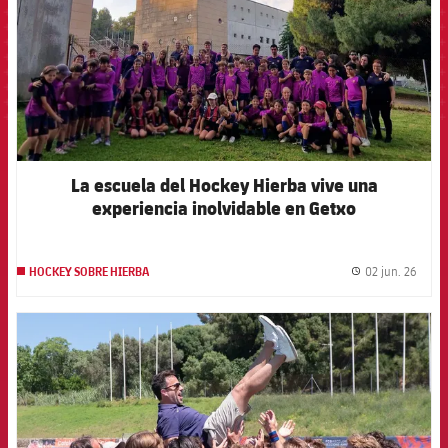
La escuela del Hockey Hierba vive una
experiencia inolvidable en Getxo
02 jun. 26
HOCKEY SOBRE HIERBA
label.
FCB Barcelona badge