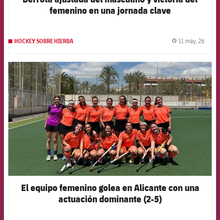
femenino en una jornada clave
11 may. 26
HOCKEY SOBRE HIERBA
label.
FCB Barcelona badge
El equipo femenino golea en Alicante con una
actuación dominante (2-5)