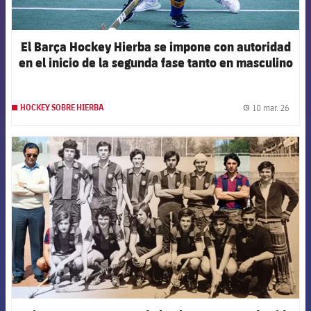
El Barça Hockey Hierba se impone con autoridad
en el inicio de la segunda fase tanto en masculino
como en femenino
10 mar. 26
HOCKEY SOBRE HIERBA
label.
FCB Barcelona badge