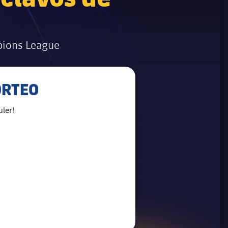
mpions League
ORTEO
ler!