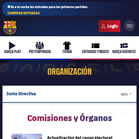
⚽Ya a la venta las entradas para los primeros partidos
COMPRAR ENTRADAS
FC Barcelona club badge
b-play
culers-ball
uniform
ticket-full
ticket-v
BARÇA PLAY
PRETEMPORADA
TIENDA
ENTRADAS Y MUSEO
BARÇA BUSINESS
ORGANIZACIÓN
PLUSICON
MÁS
Junta Directiva
MÁS
Primer equipo
LABEL.
Estructura ejecutiva
Femenino
Comisiones y Órganos
plusicon
más
Organigramas
Actualidad
Barça Atlètic
plusicon
más
Comisiones
FC Barcelona club badge
Actualización del censo electoral