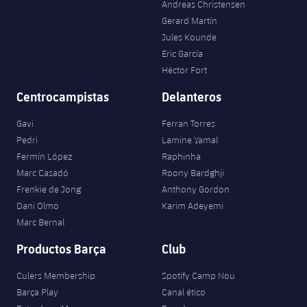
Andreas Christensen
Jugadores
Noticias
Apúntate a las amateurs
Gerard Martín
plusicon
más
Jules Kounde
Calendario
Voleibol masculino
Eric García
Apúntate a las amateurs
PLUSICON
MÁS
Héctor Fort
Resultados
Voleibol femenino
Carnet de las Secciones Amateurs
League of Legends
Centrocampistas
Delanteros
Clasificaciones
Gavi
Ferran Torres
VALORANT Rising
Pedri
Lamine Yamal
Fotos
Fermín López
Raphinha
VALORANT Game Changers
Marc Casadó
Roony Bardghji
Frenkie de Jong
Anthony Gordon
eFootball
Dani Olmo
Karim Adeyemi
Marc Bernal
Productos Barça
Club
Culers Membership
Spotify Camp Nou
Barça Play
Canal ético