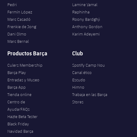
plusicon
más
Pedri
Lamine Yamal
Fotos
Fotos
Infantil A
Entradas
SUB8 B
Fermín López
Raphinha
Calendario
Campus Verano
Actualidad
Marc Casadó
Roony Bardghji
Historia
Infantil B
Resultados
Frenkie de Jong
Anthony Gordon
Resultados
Juvenil
Dani Olmo
Karim Adeyemi
PLUSICON
MÁS
Palmarés
Marc Bernal
Clasificaciones
Jugadores
Cadete
Primer equipo
plusicon
más
Productos Barça
Club
Jugadors
Clasificaciones
Infantil
Actualidad
Barça Atlètic
Culers Membership
Spotify Camp Nou
plusicon
más
Fotos
Barça Play
Canal ético
Alevín
Calendario
Entradas y Museo
Escudo
Actualidad
Base
plusicon
más
Barça App
Himno
Palmarés
Entradas
Tienda online
Trabaja en las Barça
Calendario
Campus Verano
Actualidad
Centro de
Stores
Historia
Resultados
Ayuda/FAQs
Resultados
Barça C
Hazte Beta Tester
PLUSICON
MÁS
Black Friday
Clasificaciones
Jugadores
Junior
Información general
Navidad Barça
plusicon
más