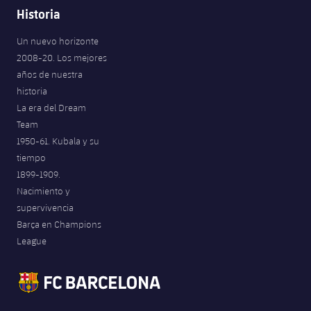
Jugadores
Clasificaciones
Historia
Juvenil
Noticias
Atletismo
plusicon
más
Fotos
Un nuevo horizonte
Infantil
2008-20. Los mejores
Actualidad
Baloncesto en silla de ruedas
plusicon
más
años de nuestra
Historia
Alevín
historia
Masculino
Actualidad
Hockey sobre hielo
plusicon
más
La era del Dream
Palmarés
Team
Femenino
Jugadores
Actualidad
Hockey hierba
1950-61. Kubala y su
plusicon
más
tiempo
Agenda
Calendario
Jugadores
1899-1909.
Noticias
Patinaje artístico
plusicon
más
Nacimiento y
Resultados
Calendario
supervivencia
Hockey Hierba Masculino
Escuela de Patinaje
Actualidad
Barça en Champions
Clasificaciones
Resultados
League
Hockey Hierba Femenino
Plantilla
Rugby
plusicon
más
Clasificaciones
Agenda
Actualidad
Voleibol
plusicon
más