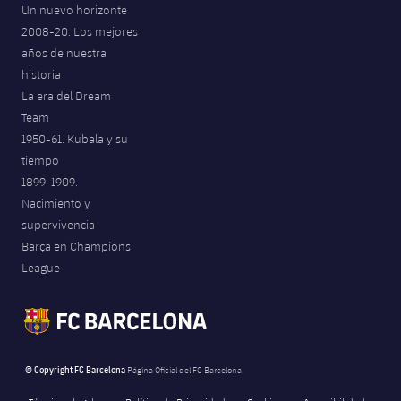
Un nuevo horizonte
2008-20. Los mejores
años de nuestra
historia
La era del Dream
Team
1950-61. Kubala y su
tiempo
1899-1909.
Nacimiento y
supervivencia
Barça en Champions
League
© Copyright FC Barcelona
Página Oficial del FC Barcelona