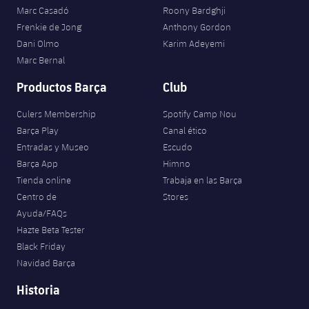
Marc Casadó
Roony Bardghji
Jugadores
Noticias
Apúntate a las amateurs
plusicon
más
Frenkie de Jong
Anthony Gordon
Dani Olmo
Karim Adeyemi
Calendario
Voleibol masculino
Apúntate a las amateurs
Marc Bernal
PLUSICON
MÁS
Resultados
Productos Barça
Club
Voleibol femenino
Carnet de las Secciones Amateurs
League of Legends
Culers Membership
Spotify Camp Nou
Clasificaciones
VALORANT Rising
Barça Play
Canal ético
Entradas y Museo
Escudo
Fotos
VALORANT Game Changers
Barça App
Himno
Tienda online
Trabaja en las Barça
eFootball
Centro de
Stores
Ayuda/FAQs
Hazte Beta Tester
Black Friday
Navidad Barça
Historia