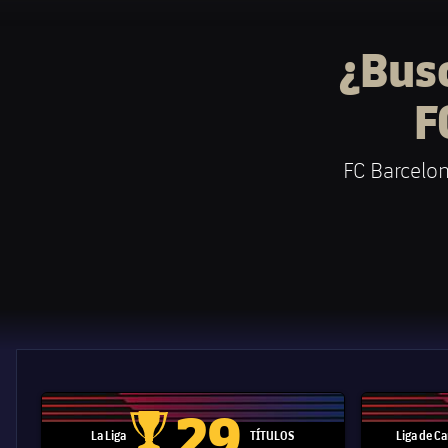
¿Bus
F
FC Barcelon
29
La Liga
TÍTULOS
Liga de 
Trofeo de La Liga