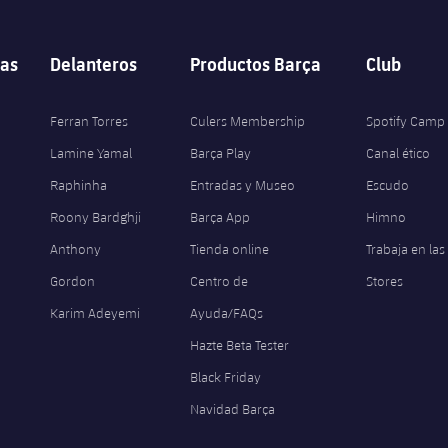
as
Delanteros
Productos Barça
Club
Ferran Torres
Culers Membership
Spotify Camp
Lamine Yamal
Barça Play
Canal ético
Raphinha
Entradas y Museo
Escudo
Roony Bardghji
Barça App
Himno
Anthony
Tienda online
Trabaja en las
Gordon
Centro de
Stores
Karim Adeyemi
Ayuda/FAQs
Hazte Beta Tester
Black Friday
Navidad Barça