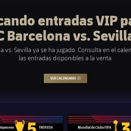
cando entradas VIP pa
C Barcelona vs.
Sevill
a vs.
Sevilla
ya se ha jugado. Consulta en el cale
las entradas disponibles a la venta.
VER CALENDARIO
ENLACE EXTERNO
5
3
Campeones
TROFEOS
Mundial de Clubs FIFA
Trofeo de la Liga de Campeones
Trofeo del