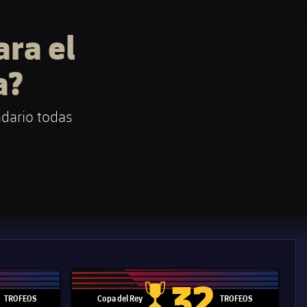
ra el
a
?
ndario todas
32
TROFEOS
Copa del Rey
TROFEOS
 Mundial de Clubes
Copa del Rey