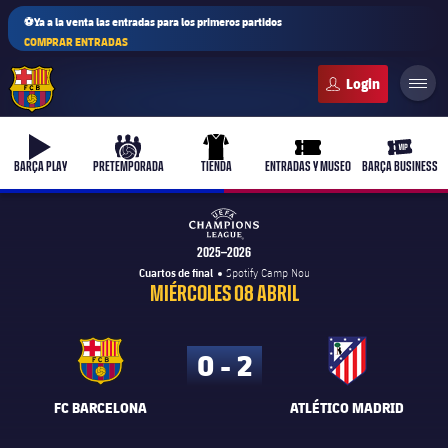
⚽Ya a la venta las entradas para los primeros partidos
COMPRAR ENTRADAS
FC Barcelona club badge
b-play
culers-ball
uniform
ticket-full
ticket-v
BARÇA PLAY
PRETEMPORADA
TIENDA
ENTRADAS Y MUSEO
BARÇA BUSINESS
UEFA Champions League
2025–2026
Cuartos de final
Spotify Camp Nou
PLUSICON
MÁS
MIÉRCOLES 08 ABRIL
Primer equipo
0 - 2
Femenino
plusicon
más
FC BARCELONA
ATLÉTICO MADRID
Actualidad
Barça Atlètic
plusicon
más