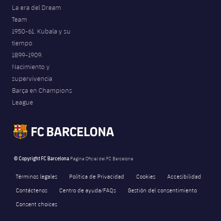
La era del Dream
Jugadores
Noticias
Apúntate a las amateurs
plusicon
más
Team
1950-61. Kubala y su
Calendario
Voleibol masculino
Apúntate a las amateurs
tiempo
PLUSICON
MÁS
1899-1909.
Resultados
Voleibol femenino
Carnet de las Secciones Amateurs
League of Legends
Nacimiento y
supervivencia
Clasificaciones
VALORANT Rising
Barça en Champions
League
Fotos
VALORANT Game Changers
eFootball
© Copyright FC Barcelona
Página Oficial del FC Barcelona
Términos legales
Política de Privacidad
Cookies
Accesibilidad
Contáctenos
Centro de ayuda/FAQs
Gestión del consentimiento
Consent choices