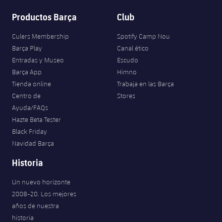
Jugadores
Clasificaciones
Juvenil
Noticias
Productos Barça
Club
Atletismo
plusicon
más
Fotos
Infantil
Culers Membership
Spotify Camp Nou
Actualidad
Baloncesto en silla de ruedas
plusicon
más
Barça Play
Canal ético
Historia
Alevín
Entradas y Museo
Escudo
Masculino
Actualidad
Hockey sobre hielo
Barça App
Himno
plusicon
más
Palmarés
Tienda online
Trabaja en las Barça
Femenino
Jugadores
Centro de
Stores
Actualidad
Hockey hierba
plusicon
más
Ayuda/FAQs
Agenda
Calendario
Hazte Beta Tester
Jugadores
Noticias
Patinaje artístico
plusicon
más
Black Friday
Navidad Barça
Resultados
Calendario
Hockey Hierba Masculino
Escuela de Patinaje
Actualidad
Historia
Clasificaciones
Resultados
Hockey Hierba Femenino
Plantilla
Rugby
Un nuevo horizonte
plusicon
más
2008-20. Los mejores
Clasificaciones
Agenda
Actualidad
años de nuestra
Voleibol
plusicon
más
historia