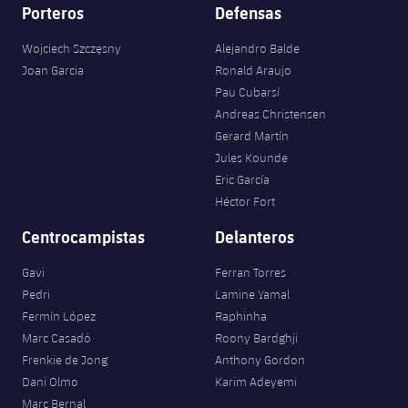
plusicon
más
Servicios Médicos
Porteros
Defensas
Acreditaciones
Fotos
Fotos
Infantil A
Entradas
SUB8 B
Calendario
Campus Verano
Actualidad
Wojciech Szczęsny
Alejandro Balde
Accesibilidad
Historia
Instalaciones
Joan Garcia
Ronald Araujo
Infantil B
Resultados
Resultados
Juvenil
Pau Cubarsí
PLUSICON
MÁS
Palmarés
Andreas Christensen
Clasificaciones
Jugadores
Cadete
Gerard Martín
Primer equipo
plusicon
más
Jules Kounde
Jugadors
Clasificaciones
Eric García
Infantil
Actualidad
Barça Atlètic
plusicon
más
Héctor Fort
Fotos
Alevín
Centrocampistas
Delanteros
Calendario
Actualidad
Base
plusicon
más
Palmarés
Gavi
Ferran Torres
Entradas
Calendario
Campus Verano
Actualidad
Pedri
Lamine Yamal
Historia
Fermín López
Raphinha
Resultados
Resultados
Barça C
Marc Casadó
Roony Bardghji
PLUSICON
MÁS
Frenkie de Jong
Anthony Gordon
Clasificaciones
Jugadores
Junior
Dani Olmo
Karim Adeyemi
Información general
plusicon
más
Marc Bernal