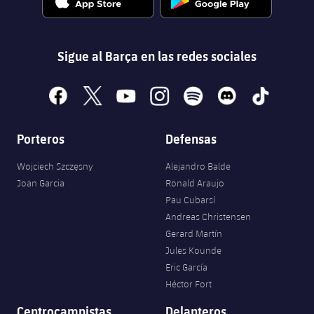
Sigue al Barça en las redes sociales
facebook
x
youtube
instagram
spotify
discord
tiktok
Porteros
Defensas
Wojciech Szczęsny
Alejandro Balde
Joan Garcia
Ronald Araujo
Pau Cubarsí
Andreas Christensen
Gerard Martín
Jules Kounde
Eric García
Héctor Fort
Centrocampistas
Delanteros