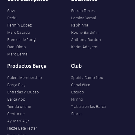
Gavi
Ferran Torres
Pedri
Lamine Yamal
Fermín López
Raphinha
Marc Casadó
Roony Bardghji
Frenkie de Jong
Anthony Gordon
Dani Olmo
Karim Adeyemi
Marc Bernal
Productos Barça
Club
Culers Membership
Spotify Camp Nou
Barça Play
Canal ético
Entradas y Museo
Escudo
Barça App
Himno
Tienda online
Trabaja en las Barça
Centro de
Stores
Ayuda/FAQs
Hazte Beta Tester