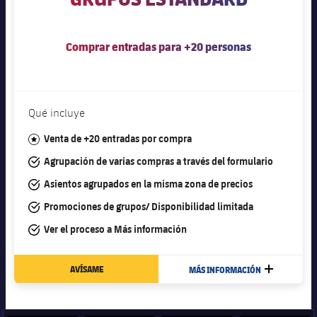
Jugadores
Clasificaciones
Juvenil
Noticias
Atletismo
plusicon
más
Fotos
Comprar entradas para +20 personas
Infantil
Actualidad
Baloncesto en silla de ruedas
plusicon
más
Historia
Alevín
Masculino
Actualidad
Hockey sobre hielo
plusicon
más
Qué incluye
Palmarés
Femenino
Jugadores
#star
Venta de +20 entradas por compra
Actualidad
Hockey hierba
plusicon
más
#tick
Agrupación de varias compras a través del formulario
Agenda
Calendario
Jugadores
Noticias
Patinaje artístico
#tick
Asientos agrupados en la misma zona de precios
plusicon
más
#tick
Promociones de grupos/ Disponibilidad limitada
Resultados
Calendario
Hockey Hierba Masculino
Escuela de Patinaje
Actualidad
#tick
Ver el proceso a
Más información
Clasificaciones
Resultados
Hockey Hierba Femenino
Plantilla
Rugby
plusicon
más
AVÍSAME
MÁS INFORMACIÓN
MÁS
Clasificaciones
Agenda
Actualidad
Voleibol
plusicon
más