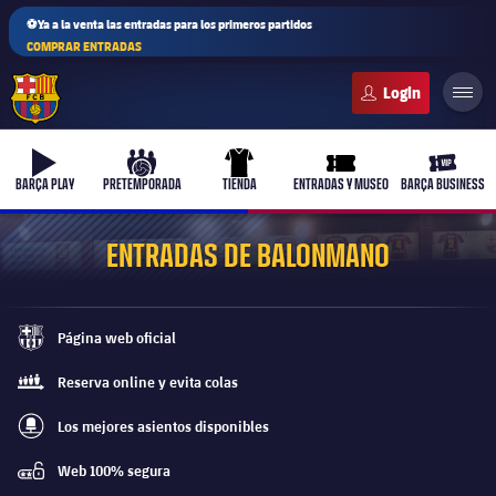
⚽Ya a la venta las entradas para los primeros partidos
COMPRAR ENTRADAS
FC Barcelona club badge
b-play
culers-ball
uniform
ticket-full
ticket-v
BARÇA PLAY
PRETEMPORADA
TIENDA
ENTRADAS Y MUSEO
BARÇA BUSINESS
ENTRADAS DE BALONMANO
PLUSICON
MÁS
Página web oficial
Primer equipo
barca-monochrome
Reserva online y evita colas
queue
Femenino
plusicon
más
Los mejores asientos disponibles
best-seats-regular
Actualidad
Barça Atlètic
Web 100% segura
plusicon
más
password