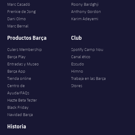
Marc Casadó
Roony Bardghji
Frenkie de Jong
Anthony Gordon
Dani Olmo
Karim Adeyemi
Marc Bernal
Productos Barça
Club
Culers Membership
Spotify Camp Nou
Barça Play
Canal ético
Entradas y Museo
Escudo
Barça App
Himno
Tienda online
Trabaja en las Barça
Centro de
Stores
Ayuda/FAQs
Hazte Beta Tester
Black Friday
Navidad Barça
Historia