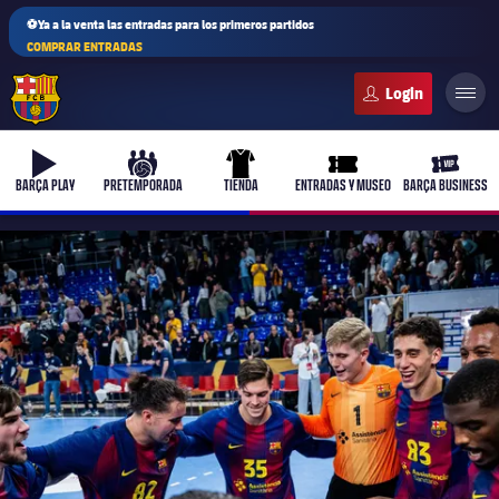
⚽Ya a la venta las entradas para los primeros partidos
COMPRAR ENTRADAS
FC Barcelona club badge
b-play
culers-ball
uniform
ticket-full
ticket-v
BARÇA PLAY
PRETEMPORADA
TIENDA
ENTRADAS Y MUSEO
BARÇA BUSINESS