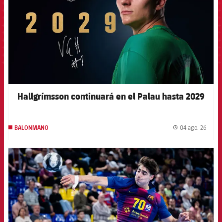
Hallgrímsson continuará en el Palau hasta 2029
04 ago. 26
BALONMANO
label.
FCB Barcelona badge