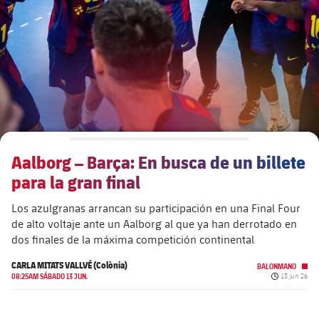
plusicon
más
Junta Directiva
plusicon
más
Estructura ejecutiva
Barça Academy
plusicon
más
Organigramas
Más que un club
chevron-right
label.aria.chevronright
Aalborg – Barça: En busca de un billete
Década a década
para la gran final
Órganos
Masia 360
chevron-right
label.aria.chevronright
Presidentes
Los azulgranas arrancan su participación en una Final Four
de alto voltaje ante un Aalborg al que ya han derrotado en
Documents
La Masia
chevron-right
label.aria.chevronright
Jugadores de leyenda
dos finales de la máxima competición continental
CARLA MITATS VALLVÉ (Colònia)
Comisiones y órganos
BALONMANO
Entrenadores
chevron-right
label.aria.chevronright
Fecha de pu
08:25AM SÁBADO 13 JUN.
13 jun 26
Centro de documentación