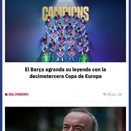
El Barça agranda su leyenda con la
decimotercera Copa de Europa
14 jun. 26
BALONMANO
label.
FCB Barcelona badge