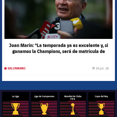
Joan Marín: "La temporada ya es excelente y, si
ganamos la Champions, será de matrícula de
honor"
14 jun. 26
BALONMANO
label.
La Liga
Liga de Campeones
Mundial de Clubs
Copa del Rey
FIFA
Trofeo de La Liga
Trofeo de la Liga de Campeones
Trofeo del Mundial de Clube
Copa del 