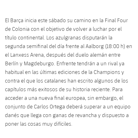
El Barça inicia este sábado su camino en la Final Four
plusicon
más
de Colonia con el objetivo de volver a luchar por el
Instalaciones
título continental. Los azulgranas disputarán la
segunda semifinal del día frente al Aalborg (18:00 h) en
Spotify Camp Nou
el Lanxess Arena, después del duelo alemán entre
Berlín y Magdeburgo. Enfrente tendrán a un rival ya
Palau Blaugrana
habitual en las últimas ediciones de la Champions y
contra el que los catalanes han escrito algunos de los
Estadi Johan Cruyff
capítulos más exitosos de su historia reciente. Para
acceder a una nueva final europea, sin embargo, el
Barça Cafe
conjunto de Carlos Ortega deberá superar a un equipo
plusicon
más
danés que llega con ganas de revancha y dispuesto a
Ciutat Esportiva
poner las cosas muy difíciles.
Servicios
plusicon
más
La Masia