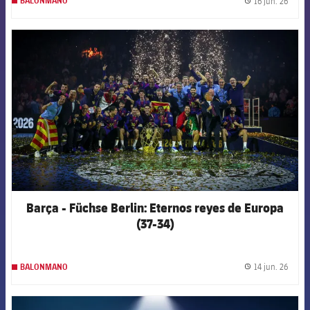
16 jun. 26
BALONMANO
label.
FCB Barcelona badge
Barça - Füchse Berlin: Eternos reyes de Europa
(37-34)
14 jun. 26
BALONMANO
label.
FCB Barcelona badge