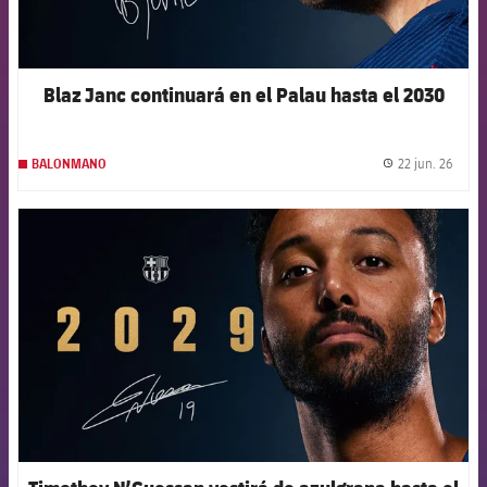
Blaz Janc continuará en el Palau hasta el 2030
22 jun. 26
BALONMANO
label.
FCB Barcelona badge