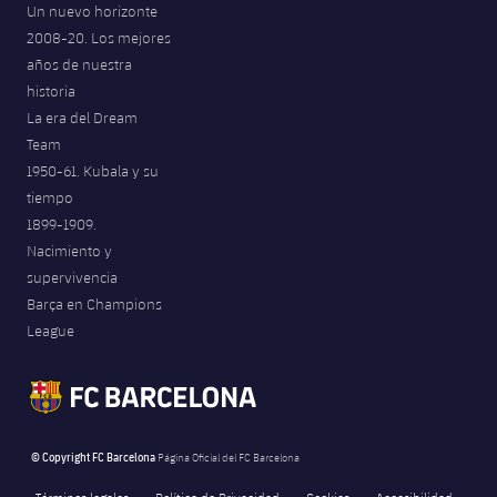
Un nuevo horizonte
2008-20. Los mejores
años de nuestra
historia
La era del Dream
Team
1950-61. Kubala y su
tiempo
1899-1909.
Nacimiento y
supervivencia
Barça en Champions
League
© Copyright FC Barcelona
Página Oficial del FC Barcelona