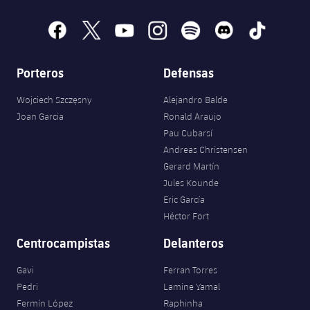
facebook
x
youtube
instagram
spotify
discord
tiktok
Porteros
Defensas
Wojciech Szczęsny
Alejandro Balde
Joan Garcia
Ronald Araujo
Pau Cubarsí
Andreas Christensen
Gerard Martín
Jules Kounde
Eric García
Héctor Fort
Centrocampistas
Delanteros
Gavi
Ferran Torres
Pedri
Lamine Yamal
Fermín López
Raphinha