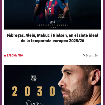
Fàbregas, Aleix, Makuc i Nielsen, en el siete ideal
de la temporada europea 2025/26
24 jun. 26
BALONMANO
label.
FCB Barcelona badge