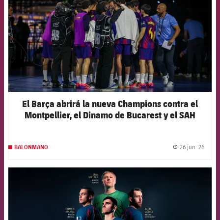
El Barça abrirá la nueva Champions contra el
Montpellier, el Dinamo de Bucarest y el SAH
Aarhus
26 jun. 26
BALONMANO
label.
FCB Barcelona badge