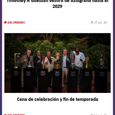
Timothey N’Guessan vestirá de azulgrana hasta el
2029
17 jun. 26
BALONMANO
label.
FCB Barcelona badge
Cena de celebración y fin de temporada