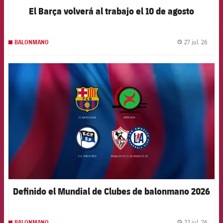
El Barça volverá al trabajo el 10 de agosto
27 jul. 26
BALONMANO
label.
FCB Barcelona badge
Definido el Mundial de Clubes de balonmano 2026
22 jul. 26
BALONMANO