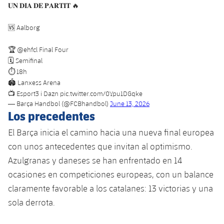
Servicios Médicos
𝐔𝐍 𝐃𝐈𝐀 𝐃𝐄 𝐏𝐀𝐑𝐓𝐈𝐓 🔥
Acreditaciones
🆚 Aalborg
Accesibilidad
Instalaciones
🏆
@ehfcl
Final Four
🗓️ Semifinal
⏱️ 18h
🏟️ Lanxess Arena
📺 Esport3 i Dazn
pic.twitter.com/0Ypu1DGqke
— Barça Handbol (@FCBhandbol)
June 13, 2026
Los precedentes
El Barça inicia el camino hacia una nueva final europea
con unos antecedentes que invitan al optimismo.
Azulgranas y daneses se han enfrentado en 14
ocasiones en competiciones europeas, con un balance
claramente favorable a los catalanes: 13 victorias y una
sola derrota.