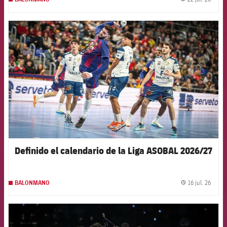
label.
FCB Barcelona badge
Definido el calendario de la Liga ASOBAL 2026/27
16 jul. 26
BALONMANO
label.
FCB Barcelona badge