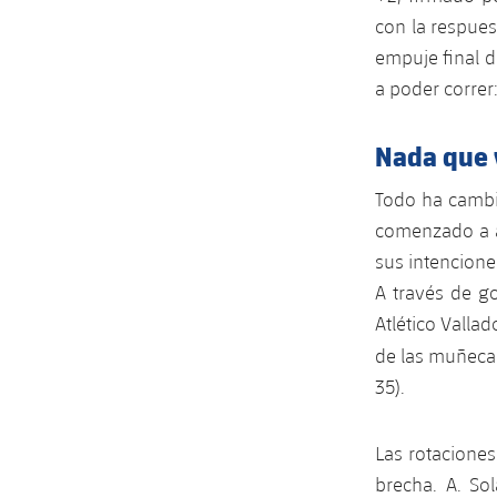
con la respues
empuje final d
a poder correr:
Nada que 
Todo ha cambi
comenzado a a
sus intencione
A través de go
Atlético Vallad
de las muñeca
35).
Las rotacione
brecha. A. So