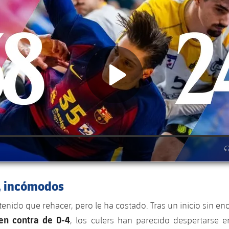
s, incómodos
tenido que rehacer, pero le ha costado. Tras un inicio sin en
 en contra de 0-4
, los culers han parecido despertarse e