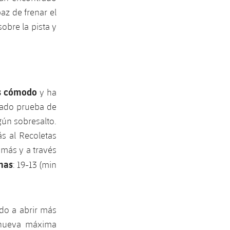
az de frenar el
obre la pista y
s cómodo
y ha
jado prueba de
gún sobresalto.
ás al Recoletas
o más y a través
mas
: 19-13 (min
do a abrir más
a nueva máxima