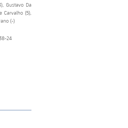
(3), Gustavo Da
De Carvalho (5),
rano (-)
; 38-24