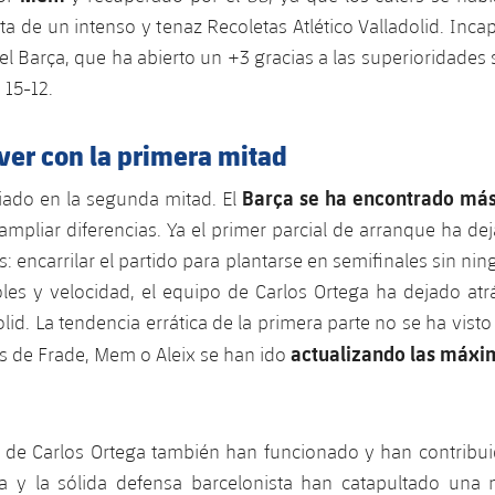
ta de un intenso y tenaz Recoletas Atlético Valladolid. Incap
el Barça, que ha abierto un +3 gracias a las superioridades s
 15-12.
ver con la primera mitad
Barça se ha encontrado má
ado en la segunda mitad. El
mpliar diferencias. Ya el primer parcial de arranque ha de
s: encarrilar el partido para plantarse en semifinales sin nin
les y velocidad, el equipo de Carlos Ortega ha dejado atr
olid. La tendencia errática de la primera parte no se ha vist
actualizando las máxi
s de Frade, Mem o Aleix se han ido
s de Carlos Ortega también han funcionado y han contribui
la y la sólida defensa barcelonista han catapultado un