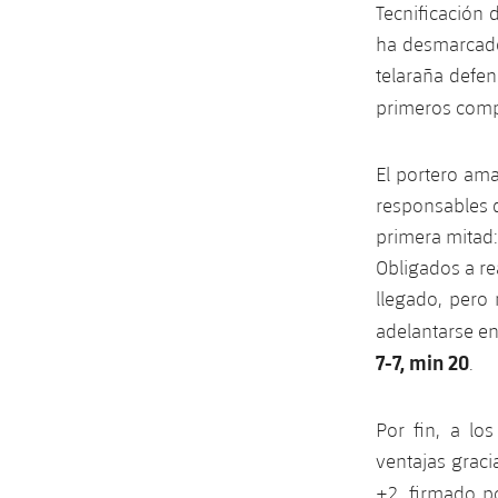
Tecnificación 
ha desmarcado 
telaraña defen
primeros com
El portero am
responsables d
primera mitad:
Obligados a re
llegado, pero
adelantarse e
7-7, min 20
.
Por fin, a lo
ventajas graci
+2, firmado 