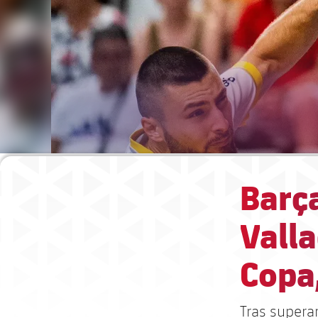
Barça
Valla
Copa
Tras supera