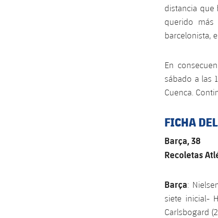
distancia que
querido más 
barcelonista, 
En consecuenc
sábado a las 
Cuenca. Continú
FICHA DE
Barça, 38
Recoletas Atlé
Barça
: Nielse
siete inicial-
Carlsbogard (2)