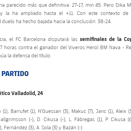
 ha parecido más que definitiva: 27-17, min 45. Pero Dika 
y la ha ampliado hasta el +11. Con este contexto de 
el duelo ha hecho bajada hacia la conclusión: 38-24.
semifinales de la Co
ia, el FC Barcelona disputará las
17 horas contra el ganador del Viveros Herol BM Nava - 
a la defensa del título.
L PARTIDO
tico Valladolid, 24
n (1), Barrufet (1), N'Guessan (3), Makuc (7), Janc (1), Aleix (
 Hallgrimsson (-), D. Cikusa (-), L. Fàbregas (1), P. Cikusa (
, Fernández (3), A. Sola (3) y Bazán (-)