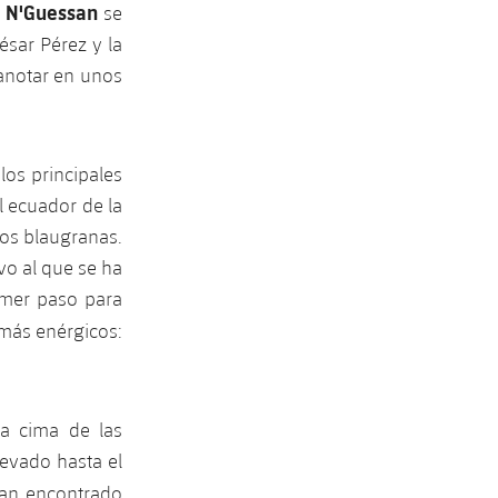
N'Guessan
.
se
ésar Pérez y la
 anotar en unos
os principales
l ecuador de la
los blaugranas.
vo al que se ha
imer paso para
 más enérgicos:
la cima de las
levado hasta el
ían encontrado