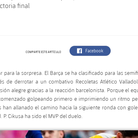
ictoria final
label.aria.facebook
Facebook
COMPARTE ESTE ARTÍCULO
ar para la sorpresa. El Barça se ha clasificado para las semi
s de derrotar a un combativo Recoletas Atlético Valladol
sión alegre gracias a la reacción barcelonista. Porque el equ
comenzado golpeando primero e imprimiendo un ritmo pe
rs han allanado el camino hacia la siguiente ronda con gole
 P. Cikusa ha sido el MVP del duelo.