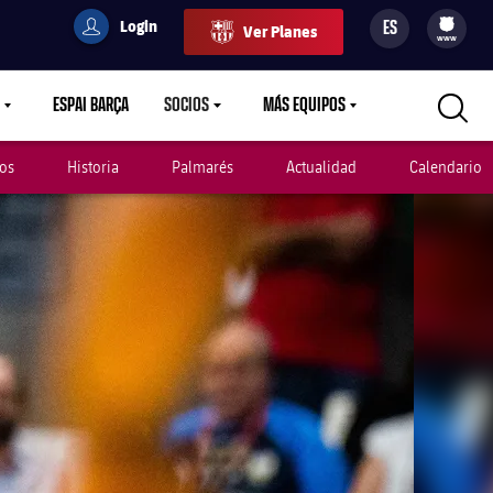
Login
ES
Ver Planes
filled-badge
user
Culers
www
ESPAI BARÇA
SOCIOS
MÁS EQUIPOS
OWN
LABEL.ARIA.CARETDOWN
LABEL.ARIA.CARETDOWN
LABEL.ARIA.CARETDOWN
os
Historia
Palmarés
Actualidad
Calendario