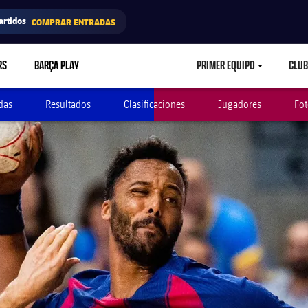
artidos
COMPRAR ENTRADAS
RS
BARÇA PLAY
PRIMER EQUIPO
CLUB
LABEL.ARIA.CARETD
das
Resultados
Clasificaciones
Jugadores
Fot