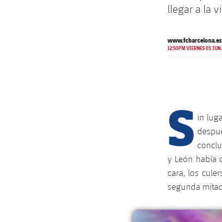
llegar a la v
www.fcbarcelona.es
12:50PM VIERNES 05 JUN.
S
in lug
despué
conclu
y León había 
cara, los cule
segunda mitad.