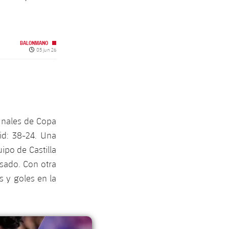
BALONMANO
Fecha de publicación
05 jun 26
finales de Copa
id: 38-24. Una
ipo de Castilla
sado. Con otra
s y goles en la