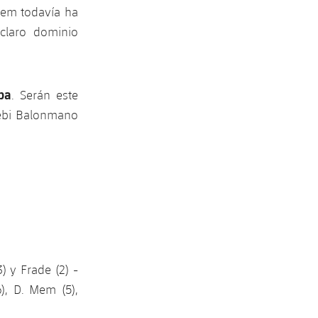
Mem todavía ha
claro dominio
pa
. Serán este
Rebi Balonmano
3) y Frade (2) -
6), D. Mem (5),