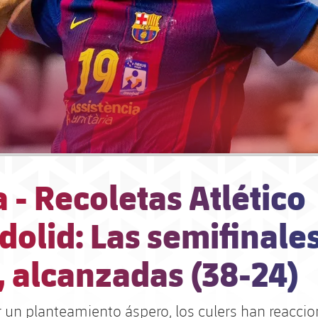
 - Recoletas Atlético
dolid: Las semifinale
, alcanzadas (38-24)
r un planteamiento áspero, los culers han reacci