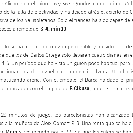
de Alicante en el minuto 6 y 36 segundos con el primer gol
de la falta de efectividad y ha dejado atrás el acierto de C
siva de los vallisoletanos. Solo el francés ha sido capaz de
3-4, min 10
pases a remolque:
.
arillo se ha mantenido muy impermeable y ha sido uno de l
e que los de Carlos Ortega solo llevaran cuatro dianas en e
 4-6. Un período que ha visto un guion poco habitual para 
accionar para dar la vuelta a la tendencia adversa. Un objeti
 masticando arena. Con el empate, el Barça ha dado el pr
P. Cikusa
n el marcador con el empate de
, uno de los culers
s 23 minutos de juego, los barcelonistas han alcanzado 
as a la muñeca de Aleix Gómez: 9-8. Una renta que se ha e
Mem
por
y recuperado por el
88
, ya que los culers se hab