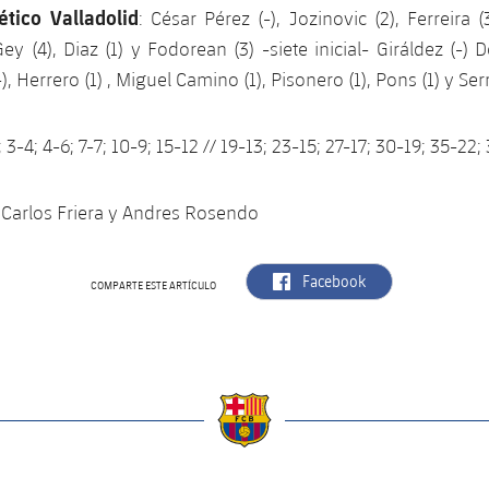
ético Valladolid
: César Pérez (-), Jozinovic (2), Ferreira 
Gey (4), Diaz (1) y Fodorean (3) -siete inicial- Giráldez (-) 
), Herrero (1) , Miguel Camino (1), Pisonero (1), Pons (1) y Ser
; 3-4; 4-6; 7-7; 10-9; 15-12 // 19-13; 23-15; 27-17; 30-19; 35-22
 Carlos Friera y Andres Rosendo
label.aria.facebook
Facebook
COMPARTE ESTE ARTÍCULO
a