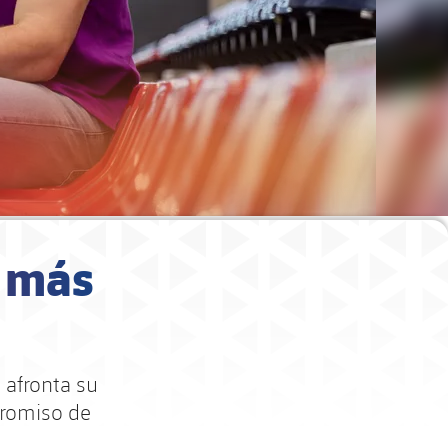
o más
 afronta su
promiso de