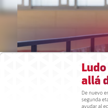
Ludo
allá
De nuevo en
segunda eta
ayudar al eq