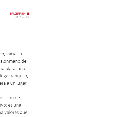
BALONMANO
Fecha de publicación
17 nov 25
, inicia su
e balonmano de
ño plató: una
lega tranquilo,
era a un lugar
osición de
ivo: es una
na valores que