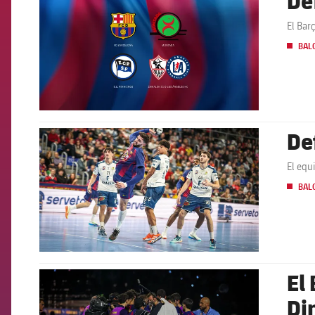
El Bar
BAL
De
FCB Barcelona badge
El equ
BAL
El
FCB Barcelona badge
Di