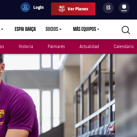
Login
ES
Ver Planes
filled-badge
user
Culers
www
ESPAI BARÇA
SOCIOS
MÁS EQUIPOS
OWN
LABEL.ARIA.CARETDOWN
LABEL.ARIA.CARETDOWN
LABEL.ARIA.CARETDOWN
os
Historia
Palmarés
Actualidad
Calendario