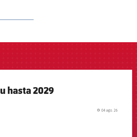
au hasta 2029
04 ago. 26
label.share.