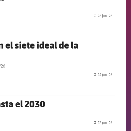
26 jun. 26
label.share.
 el siete ideal de la
/26
24 jun. 26
label.share.
asta el 2030
22 jun. 26
label.share.