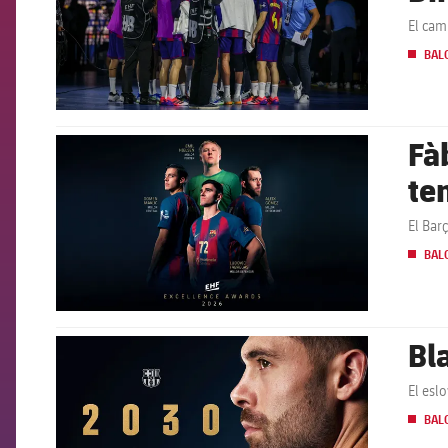
El cam
BAL
Fàb
FCB Barcelona badge
te
El Bar
BAL
Bl
FCB Barcelona badge
El esl
BAL