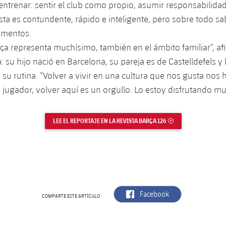
ntrenar: sentir el club como propio, asumir responsabilidad
sta es contundente, rápido e inteligente, pero sobre todo sab
omentos.
rça representa muchísimo, también en el ámbito familiar”, af
: su hijo nació en Barcelona, su pareja es de Castelldefels y 
 su rutina. “Volver a vivir en una cultura que nos gusta nos
o jugador, volver aquí es un orgullo. Lo estoy disfrutando m
LEE EL REPORTAJE EN LA REVISTA BARÇA 126
ENLACE EXTERNO
label.aria.facebook
Facebook
COMPARTE ESTE ARTÍCULO