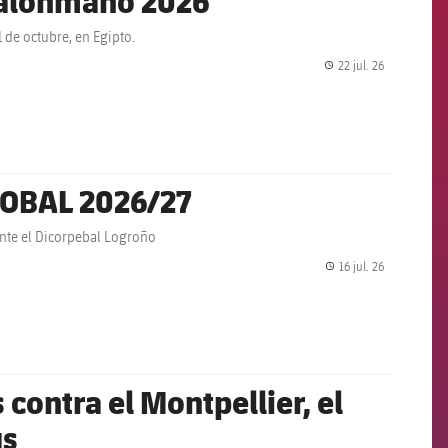
 de octubre, en Egipto.
22 jul. 26
label.share.
ASOBAL 2026/27
ente el Dicorpebal Logroño
16 jul. 26
label.share.
contra el Montpellier, el
us