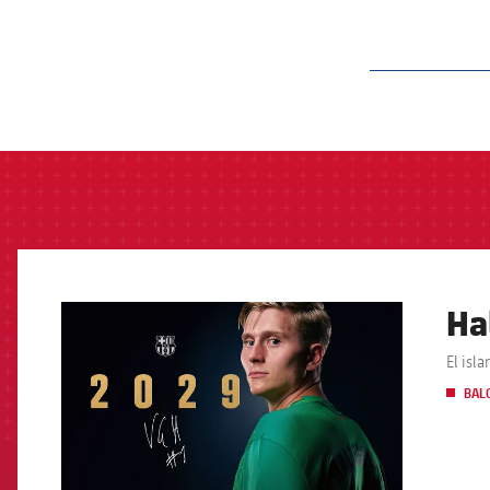
label.aria.barcelon
Ha
FCB Barcelona badge
El isl
BAL