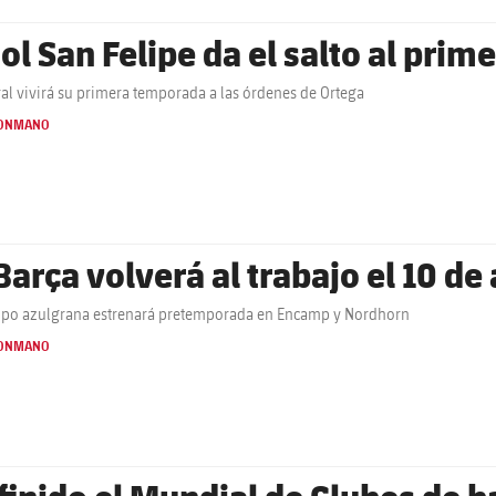
iol San Felipe da el salto al prim
eral vivirá su primera temporada a las órdenes de Ortega
ONMANO
 Barça volverá al trabajo el 10 de
ipo azulgrana estrenará pretemporada en Encamp y Nordhorn
ONMANO
finido el Mundial de Clubes de