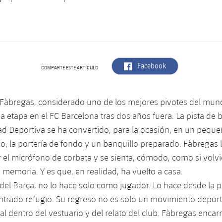
label.aria.facebook
Facebook
COMPARTE ESTE ARTÍCULO
Fàbregas, considerado uno de los mejores pivotes del mundo
 etapa en el FC Barcelona tras dos años fuera. La pista d
ad Deportiva se ha convertido, para la ocasión, en un peque
o, la portería de fondo y un banquillo preparado. Fàbregas l
r el micrófono de corbata y se sienta, cómodo, como si volvi
memoria. Y es que, en realidad, ha vuelto a casa.
el Barça, no lo hace solo como jugador. Lo hace desde la p
trado refugio. Su regreso no es solo un movimiento deport
l dentro del vestuario y del relato del club. Fàbregas encar