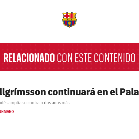
a
RELACIONADO
CON ESTE CONTENIDO
llgrímsson continuará en el Pal
andés amplía su contrato dos años más
ONMANO