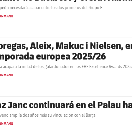
peón necesitará acabar entre los dos primeros del Grupo E
ONMANO
regas, Aleix, Makuc i Nielsen, en
mporada europea 2025/26
ça acapara la mitad de los galardonados en los EHF Excellence Awards 2025
ONMANO
az Janc continuará en el Palau h
oveno amplía dos años más su vinculación con el Barça
ONMANO