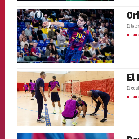
Or
FCB Barcelona badge
El lat
BAL
El
FCB Barcelona badge
El equ
BAL
De
FCB Barcelona badge