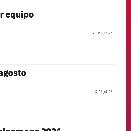
er equipo
03 ago. 26
label.share.
 agosto
27 jul. 26
label.share.
 balonmano 2026