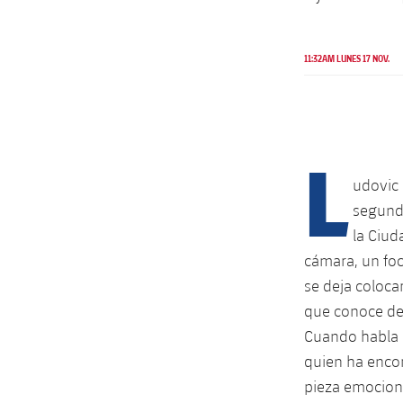
11:32AM LUNES 17 NOV.
L
udovic 
segunda
la Ciud
cámara, un foc
se deja coloca
que conoce de 
Cuando habla d
quien ha encon
pieza emociona