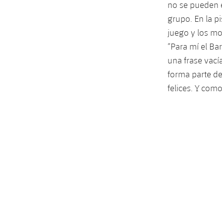
no se pueden e
grupo. En la pi
juego y los m
“Para mí el Ba
una frase vacía
forma parte de
felices. Y com