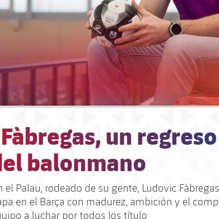
 Fàbregas, un regres
 del balonmano
 el Palau, rodeado de su gente, Ludovic Fàbregas
pa en el Barça con madurez, ambición y el com
uipo a luchar por todos los título