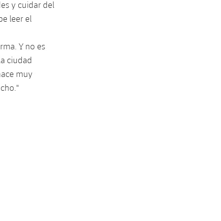
es y cuidar del
e leer el
irma. Y no es
la ciudad
 hace muy
ucho."