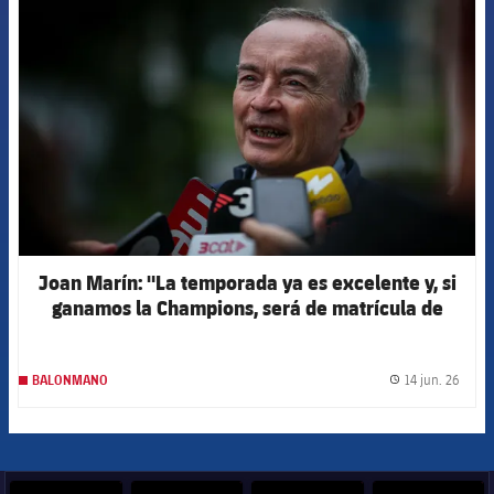
FCB Barcelona badge
Joan Marín: "La temporada ya es excelente y, si
ganamos la Champions, será de matrícula de
honor"
14 jun. 26
BALONMANO
label.