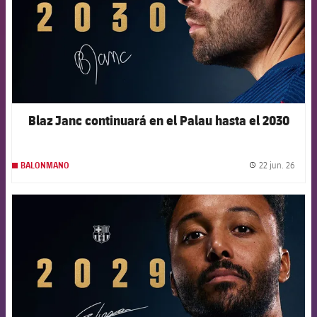
Blaz Janc continuará en el Palau hasta el 2030
22 jun. 26
BALONMANO
label.
FCB Barcelona badge