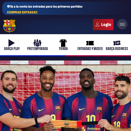
⚽Ya a la venta las entradas para los primeros partidos
COMPRAR ENTRADAS
FC Barcelona club badge
b-play
culers-ball
uniform
ticket-full
ticket-v
BARÇA PLAY
PRETEMPORADA
TIENDA
ENTRADAS Y MUSEO
BARÇA BUSINESS