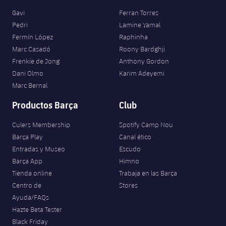
Gavi
Ferran Torres
Pedri
Lamine Yamal
Fermín López
Raphinha
Marc Casadó
Roony Bardghji
Frenkie de Jong
Anthony Gordon
Dani Olmo
Karim Adeyemi
Marc Bernal
Productos Barça
Club
Culers Membership
Spotify Camp Nou
Barça Play
Canal ético
Entradas y Museo
Escudo
Barça App
Himno
Tienda online
Trabaja en las Barça
Centro de
Stores
Ayuda/FAQs
Hazte Beta Tester
Black Friday