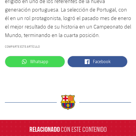
erigido en uno de los referentes de la nueva
generación portuguesa. La selección de Portugal, con
él en un rol protagonista, logró el pasado mes de enero
el mejor resultado de su historia en un Campeonato del
Mundo, terminando en la cuarta posición.
COMPARTE ESTE ARTÍCULO
label.aria.whatsapp
label.aria.facebook
Whatsapp
Facebook
label.aria.barcelona
RELACIONADO
CON ESTE CONTENIDO