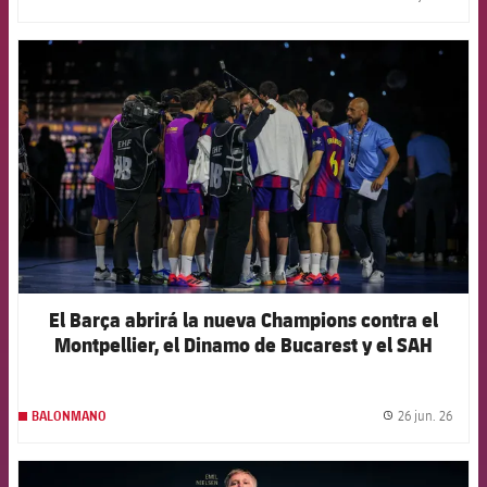
label.
FCB Barcelona badge
El Barça abrirá la nueva Champions contra el
Montpellier, el Dinamo de Bucarest y el SAH
Aarhus
26 jun. 26
BALONMANO
label.
FCB Barcelona badge