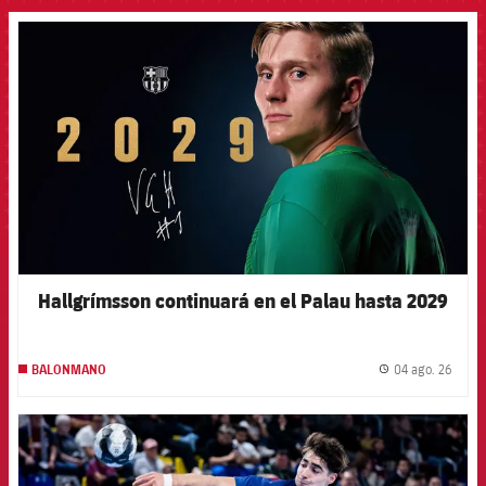
FCB Barcelona badge
Hallgrímsson continuará en el Palau hasta 2029
04 ago. 26
BALONMANO
label.
FCB Barcelona badge