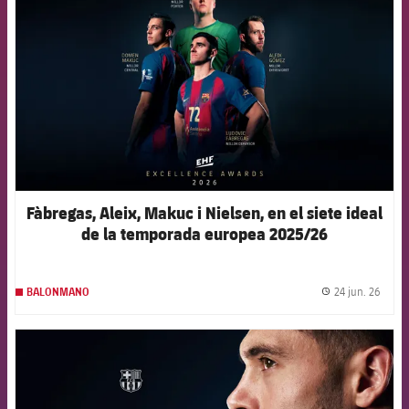
Fàbregas, Aleix, Makuc i Nielsen, en el siete ideal
de la temporada europea 2025/26
24 jun. 26
BALONMANO
label.
FCB Barcelona badge