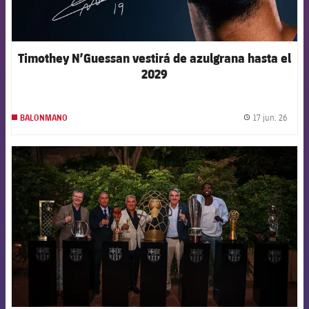
Timothey N’Guessan vestirá de azulgrana hasta el
2029
17 jun. 26
BALONMANO
label.
FCB Barcelona badge