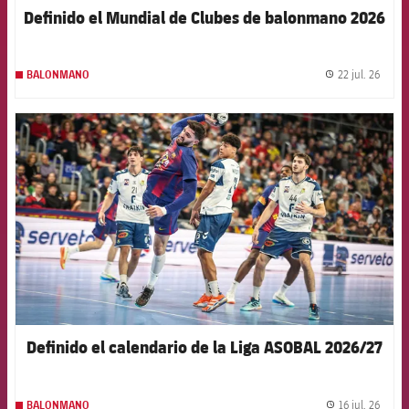
Definido el Mundial de Clubes de balonmano 2026
22 jul. 26
BALONMANO
label.
FCB Barcelona badge
Definido el calendario de la Liga ASOBAL 2026/27
16 jul. 26
BALONMANO