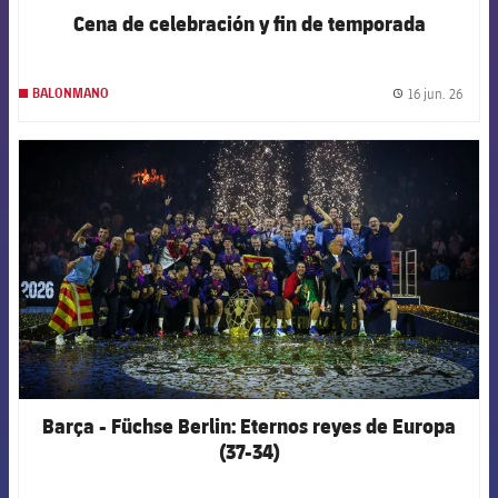
Cena de celebración y fin de temporada
16 jun. 26
BALONMANO
label.
FCB Barcelona badge
Barça - Füchse Berlin: Eternos reyes de Europa
(37-34)