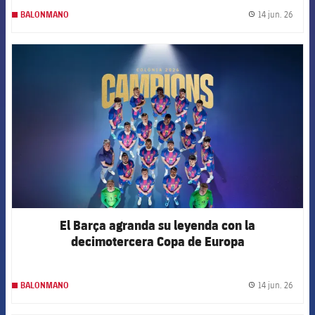
14 jun. 26
BALONMANO
label.
FCB Barcelona badge
El Barça agranda su leyenda con la
decimotercera Copa de Europa
14 jun. 26
BALONMANO
label.