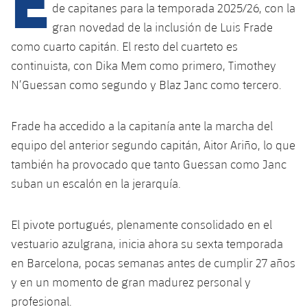
de capitanes para la temporada 2025/26, con la
gran novedad de la inclusión de Luis Frade
plusicon
más
como cuarto capitán. El resto del cuarteto es
continuista, con Dika Mem como primero, Timothey
Instalaciones
N’Guessan como segundo y Blaz Janc como tercero.
Spotify Camp Nou
Frade ha accedido a la capitanía ante la marcha del
equipo del anterior segundo capitán, Aitor Ariño, lo que
Palau Blaugrana
también ha provocado que tanto Guessan como Janc
suban un escalón en la jerarquía.
Estadi Johan Cruyff
El pivote portugués, plenamente consolidado en el
Barça Cafe
plusicon
más
vestuario azulgrana, inicia ahora su sexta temporada
en Barcelona, pocas semanas antes de cumplir 27 años
Ciutat Esportiva
Servicios
y en un momento de gran madurez personal y
plusicon
más
profesional.
La Masia