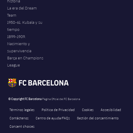
historia
La era del Dream
Team
1950-61. Kubala y su
tiempo
1899-1909.
Nacimiento y
supervivencia
Barça en Champions
League
© Copyright FC Barcelona
Página Oficial del FC Barcelona
Términos legales
Política de Privacidad
Cookies
Accesibilidad
Contáctenos
Centro de ayuda/FAQs
Gestión del consentimiento
Consent choices