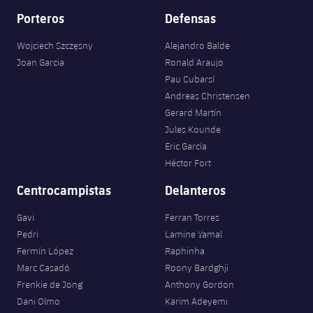
Porteros
Defensas
Wojciech Szczęsny
Alejandro Balde
Joan Garcia
Ronald Araujo
Pau Cubarsí
Andreas Christensen
Gerard Martín
Jules Kounde
Eric García
Héctor Fort
Centrocampistas
Delanteros
Gavi
Ferran Torres
Pedri
Lamine Yamal
Fermín López
Raphinha
Marc Casadó
Roony Bardghji
Frenkie de Jong
Anthony Gordon
Dani Olmo
Karim Adeyemi