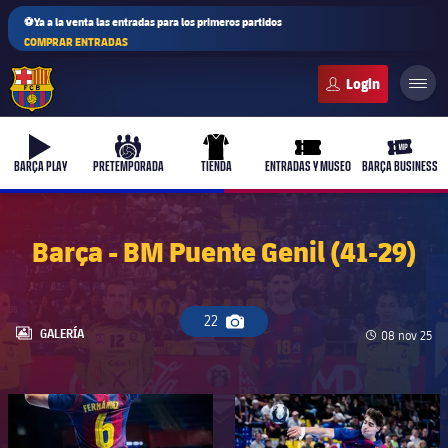
⚽Ya a la venta las entradas para los primeros partidos
COMPRAR ENTRADAS
FC Barcelona club badge
b-play
culers-ball
uniform
ticket-full
ticket-v
BARÇA PLAY
PRETEMPORADA
TIENDA
ENTRADAS Y MUSEO
BARÇA BUSINESS
Barça - BM Puente Genil (41-29)
22
Icono de cámara
LABEL.ARIA.GALLERY
GALERÍA
Fecha de pub
08 nov 25
FC Barcelona club badge
FC Barcelona club badge