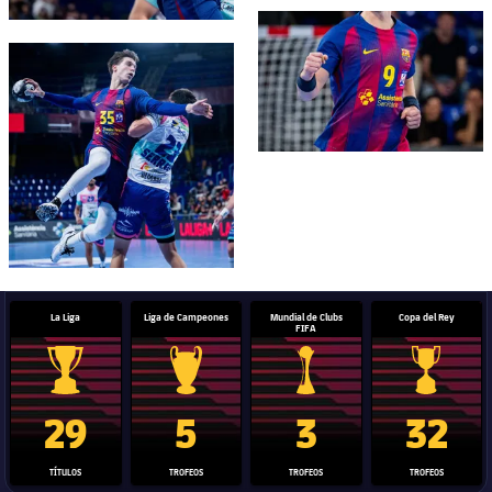
FC Barcelona club badge
FC Barcelona club badge
La Liga
Liga de Campeones
Mundial de Clubs
Copa del Rey
FIFA
Trofeo de La Liga
Trofeo de la Liga de Campeones
Trofeo del Mundial de Clube
Copa del 
29
5
3
32
TÍTULOS
TROFEOS
TROFEOS
TROFEOS