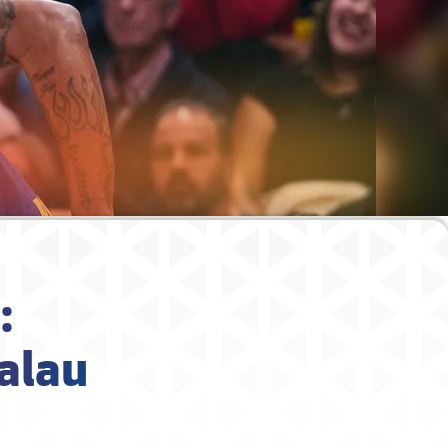
:
Palau