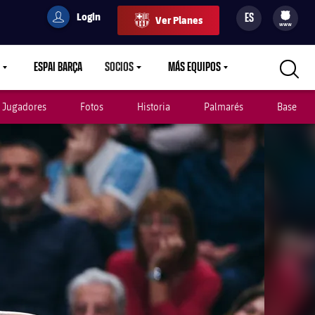
Login
ES
Ver Planes
filled-badge
user
Culers
www
ESPAI BARÇA
SOCIOS
MÁS EQUIPOS
OWN
LABEL.ARIA.CARETDOWN
LABEL.ARIA.CARETDOWN
LABEL.ARIA.CARETDOWN
Jugadores
Fotos
Historia
Palmarés
Base