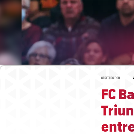
OFRECIDO POR
FC Ba
Triun
entr