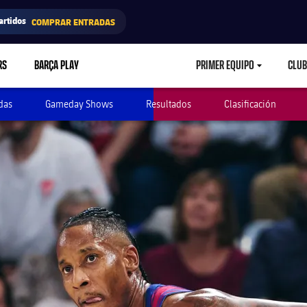
artidos
COMPRAR ENTRADAS
RS
BARÇA PLAY
PRIMER EQUIPO
CLUB
LABEL.ARIA.CARETD
das
Gameday Shows
Resultados
Clasificación