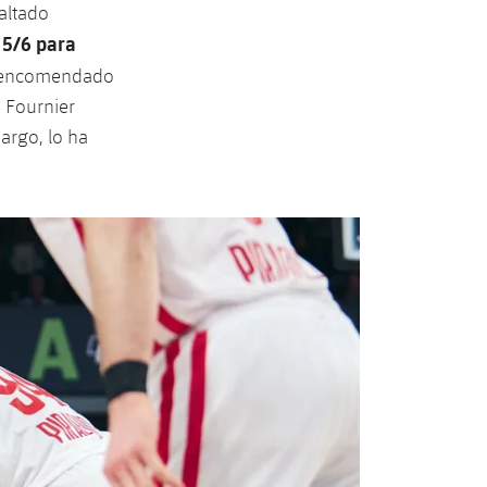
altado
 5/6 para
an encomendado
a Fournier
argo, lo ha