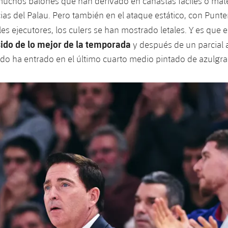
uchos balones que han derivado en canastas fáciles o mat
cias del Palau. Pero también en el ataque estático, con Punte
es ejecutores, los culers se han mostrado letales. Y es que 
ido de lo mejor de la temporada
y después de un parcial
rtido ha entrado en el último cuarto medio pintado de azulgra