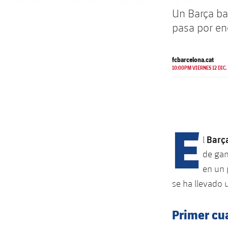
Un Barça bat
pasa por en
fcbarcelona.cat
10:00PM VIERNES 12 DIC.
E
Barç
l
de gan
en un 
se ha llevado 
Primer cua