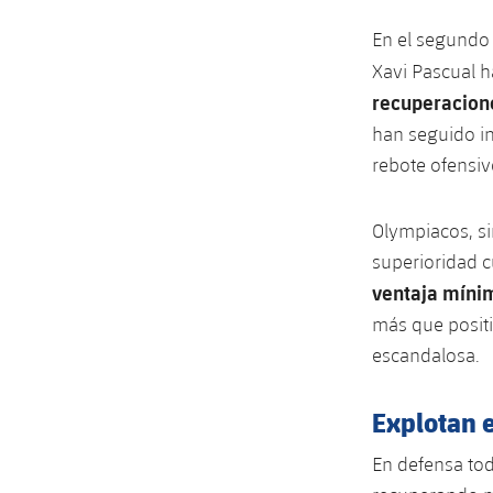
En el segundo p
Xavi Pascual 
recuperacione
han seguido i
rebote ofensiv
Olympiacos, si
superioridad c
ventaja míni
más que positi
escandalosa.
Explotan e
En defensa tod