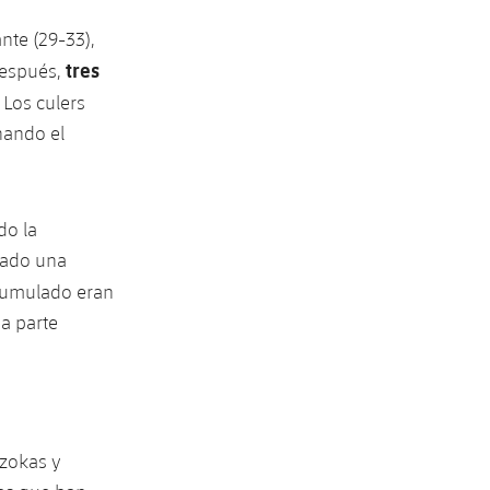
nte (29-33),
tres
Después,
. Los culers
nando el
do la
rado una
acumulado eran
a parte
tzokas y