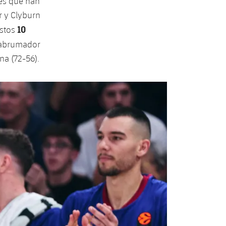
es que han
r y Clyburn
10
estos
 abrumador
na (72-56).