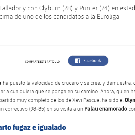
allador y con Clyburn (28) y Punter (24) en esta
cima de uno de los candidatos a la Euroliga
label.aria.facebook
Facebook
COMPARTE ESTE ARTÍCULO
a
ha puesto la velocidad de crucero y se cree, y demuestra,
ar a cualquiera que se ponga en su camino. Ahora, quien h
Oly
partido muy completo de los de Xavi Pascual ha sido el
Palau enamorado
un correctivo (98-85) en su visita a un
con
rto fugaz e igualado