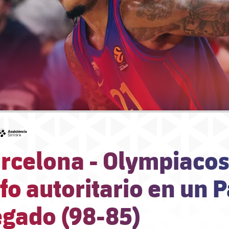
#asistencia
rcelona - Olympiacos
fo autoritario en un 
egado (98-85)