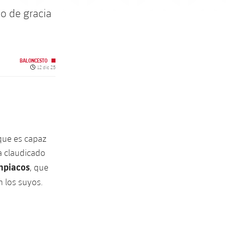
do de gracia
BALONCESTO
Fecha de publicación
12 dic 25
 que es capaz
a claudicado
mpiacos
, que
 los suyos.